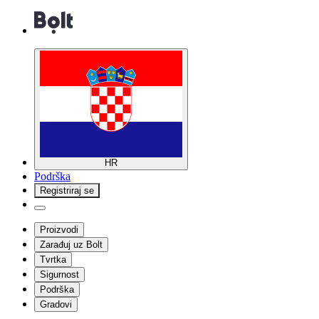
HR
Podrška
Registriraj se
Proizvodi
Zarađuj uz Bolt
Tvrtka
Sigurnost
Podrška
Gradovi