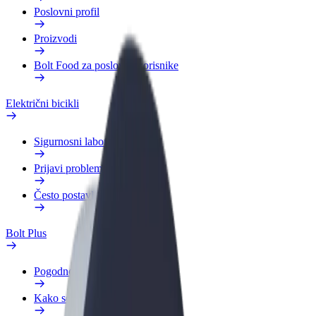
Poslovni profil
Proizvodi
Bolt Food za poslovne korisnike
Električni bicikli
Sigurnosni laboratorij
Prijavi problem
Često postavljana pitanja
Bolt Plus
Pogodnosti
Kako se pridružiti