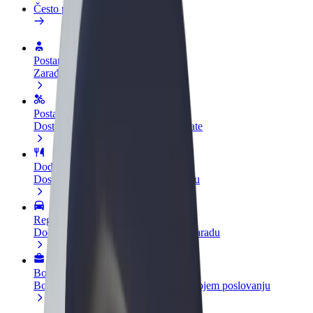
Često postavljana pitanja
Postani vozač
Zarađuj po vlastitim uvjetima
Postani dostavljač
Dostavljaj hranu i primaj tjedne isplate
Dodaj restoran ili trgovinu
Dosegni više kupaca i povećaj zaradu
Registriraj se kao vlasnik flote
Dodaj svoju flotu na Bolt i povećaj zaradu
Bolt for Business
Bolt proizvodi i usluge prilagođeni tvojem poslovanju