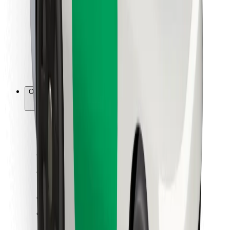
Za dostavljače
Bolt Food
Za vlasnike flota
Za restorane
Bolt for Business
Ostalo
Dobavljači
Uvjeti i odredbe
Kolačići
Sigurnost
Zatraži vožnju i putuj kroz nekoliko minuta!
Preuzmi aplikaciju Bolt