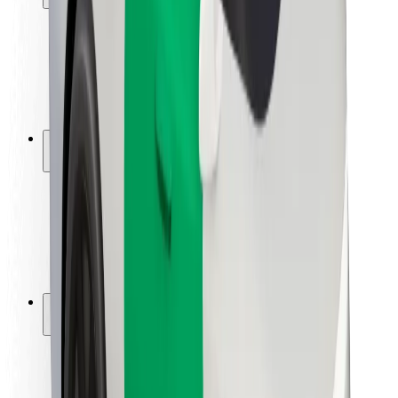
Sigurnost korisnika
Sigurnost vozača
Sigurnost na romobilu
Sigurnosni laboratorij
Gradovi
Lokacije
Gradska rješenja
Zračne luke
Bolt stanice za punjenje
Podrška
Za korisnike
Za vozače