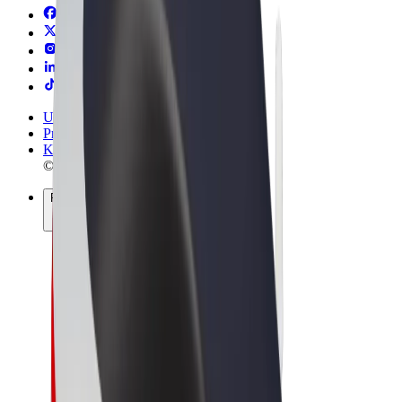
Uvjeti i odredbe
Privatnost
Kolačići
© 2026 Bolt Technology OÜ
Proizvodi
Vožnje
Romobili
Bolt Market
Bolt Food
Bolt Drive
Bolt for Business