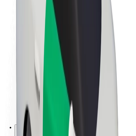
O platformi Bolt
Održivost uz Bolt
Projekt nula
Blog
Novosti
Smjernice za brend
Misija
Odnosi s investitorima
Vodstvo
Brend
Mediji
Urban Fund
Sigurnost