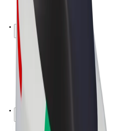
Električni bicikli
Bolt Plus
Zarađuj uz Bolt
Vozači
Zarada vozača
Dostavljači
Zarada dostavljača
Bolt Food trgovci
Flote
Franšize
Tvrtka
Karijere