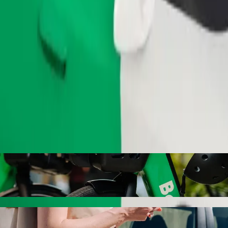
Zatraži vožnju
sity School of Law-Annex s Bolt vožnjom n