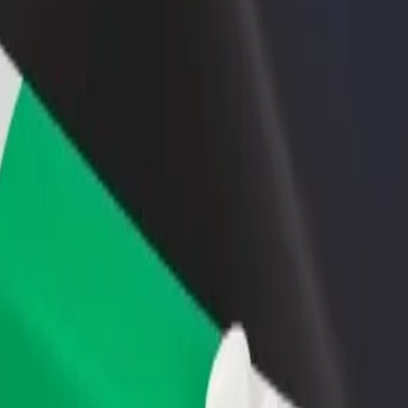
 restoran ili trgovinu
Registriraj se kao vlasnik flote
Bolt fo
ni više kupaca i povećaj
Dodaj svoju flotu na Bolt i povećaj
Bolt pr
du
zaradu
poslov
 School of Law-Annex
sity School of Law-Annex? Istraži naše usluge i pronađi savršenu za sv
Preuzmi aplikaciju