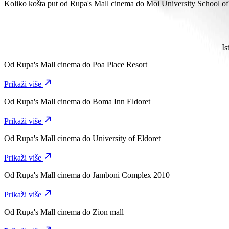
Potrebno je oko 13 min da stigneš od Rupa's Mall cinema do Moi Un
Koliko košta put od Rupa's Mall cinema do Moi University School 
Trošak vožnje od Rupa's Mall cinema do Moi University School of 
Is
Od
Rupa's Mall cinema
do
Poa Place Resort
Prikaži više
Od
Rupa's Mall cinema
do
Boma Inn Eldoret
Prikaži više
Od
Rupa's Mall cinema
do
University of Eldoret
Prikaži više
Od
Rupa's Mall cinema
do
Jamboni Complex 2010
Prikaži više
Od
Rupa's Mall cinema
do
Zion mall