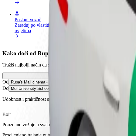
Postani vozač
Postani dostavljač
Dodaj
Zarađuj po vlastitim
Dostavljaj hranu i primaj tjedne
Doseg
uvjetima
isplate
zara
Kako doći od Rupa's Mall cinema do Moi University
Tražiš najbolji način da stigneš od Rupa's Mall cinema do Moi Univer
Od
Rupa's Mall cinema
Do
Moi University School of Law-Annex
Udobnost i praktičnost su nadohvat ruke!
Bolt
Pouzdane vožnje u svakodnevnim automobilima srednje veličine.
Procijenjeno trajanje putovanja