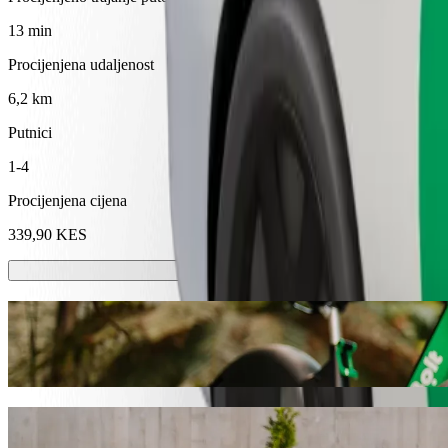
13 min
Procijenjena udaljenost
6,2 km
Putnici
1-4
Procijenjena cijena
339,90 KES
Romobili ili e-bicikli
Kreći se po Kitale sa skuterima ili e-biciklima
Preuzmi aplikaciju Bolt
Dođi od Rupa's Mall cinema do Moi Univer