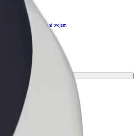
r Business
oizvodi i usluge prilagođeni tvojem
anju
oje putovanje.