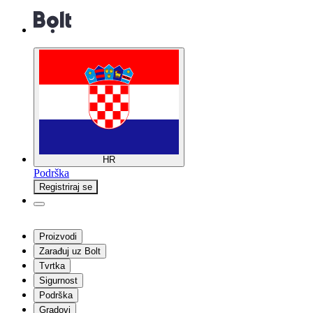
HR
Podrška
Registriraj se
Proizvodi
Zarađuj uz Bolt
Tvrtka
Sigurnost
Podrška
Gradovi