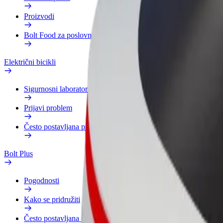
Proizvodi
Bolt Food za poslovne korisnike
Električni bicikli
Sigurnosni laboratorij
Prijavi problem
Često postavljana pitanja
Bolt Plus
Pogodnosti
Kako se pridružiti
Često postavljana pitanja