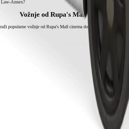
iversity School of Law-Annex s Bolt.
of Law-Annex?
Law-Annex s Bolt iznosi približno 339,90 KES KES.
Vožnje od Rupa's Mall cinema
traži popularne vožnje od Rupa's Mall cinema do drugih lokacija u Kita