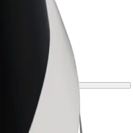
r Business
oizvodi i usluge prilagođeni tvojem
anju