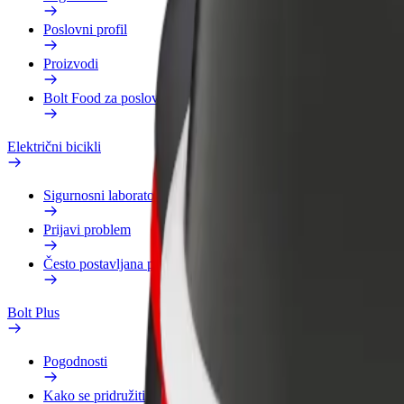
Poslovni profil
Proizvodi
Bolt Food za poslovne korisnike
Električni bicikli
Sigurnosni laboratorij
Prijavi problem
Često postavljana pitanja
Bolt Plus
Pogodnosti
Kako se pridružiti