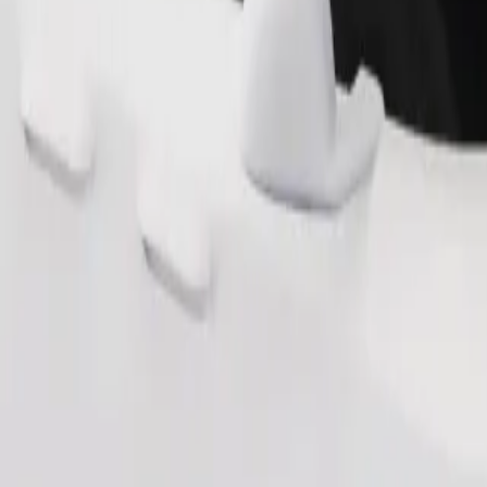
Zatraži vožnju