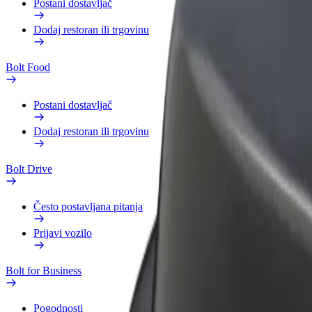
Postani dostavljač
Dodaj restoran ili trgovinu
Bolt Food
Postani dostavljač
Dodaj restoran ili trgovinu
Bolt Drive
Često postavljana pitanja
Prijavi vozilo
Bolt for Business
Pogodnosti