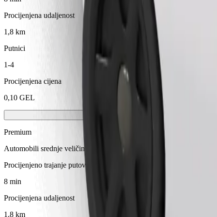
Procijenjena udaljenost
1,8 km
Putnici
1-4
Procijenjena cijena
0,10 GEL
Premium
Automobili srednje veličine premium klase s vrhunskom opremom
Procijenjeno trajanje putovanja
8 min
Procijenjena udaljenost
1,8 km