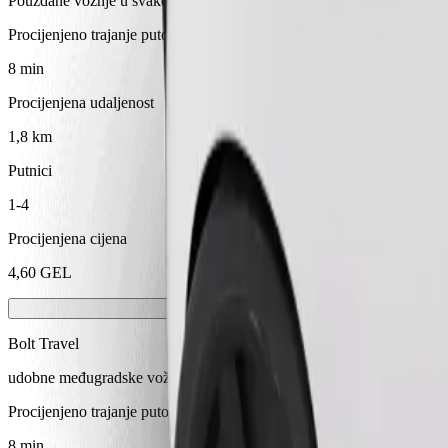
Pouzdane vožnje u svakodnevnim automobilima srednje veličine.
Procijenjeno trajanje putovanja
8 min
Procijenjena udaljenost
1,8 km
Putnici
1-4
Procijenjena cijena
4,60 GEL
Bolt Travel
udobne međugradske vožnje
Procijenjeno trajanje putovanja
8 min