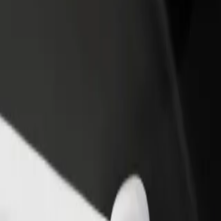
 restoran ili trgovinu
Registriraj se kao vlasnik flote
Bolt fo
ni više kupaca i povećaj
Dodaj svoju flotu na Bolt i povećaj
Bolt pr
du
zaradu
poslov
usluge i pronađi savršenu za svoje putovanje.
Preuzmi aplikaciju