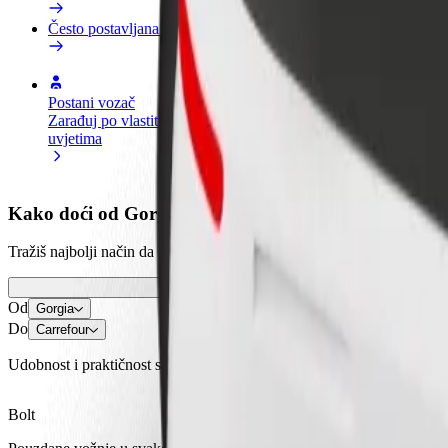
Često postavljana pitanja
Postani vozač
Postani dostavljač
Dodaj
Zarađuj po vlastitim
Dostavljaj hranu i primaj tjedne
Doseg
uvjetima
isplate
zara
Kako doći od Gorgia do Carrefour
Tražiš najbolji način da stigneš od Gorgia do Carrefour? Istraži naše 
Od
Gorgia
Do
Carrefour
Udobnost i praktičnost su nadohvat ruke!
Bolt