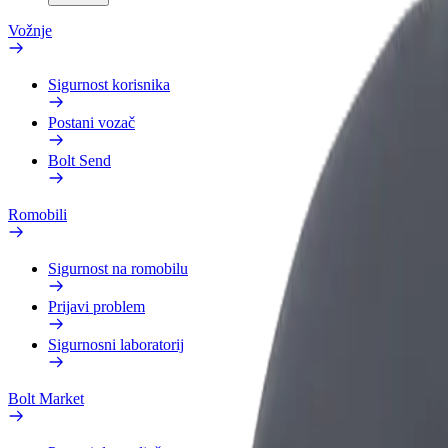
Vožnje
Sigurnost korisnika
Postani vozač
Bolt Send
Romobili
Sigurnost na romobilu
Prijavi problem
Sigurnosni laboratorij
Bolt Market