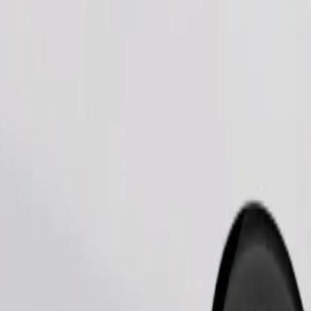
Zatraži vožnju