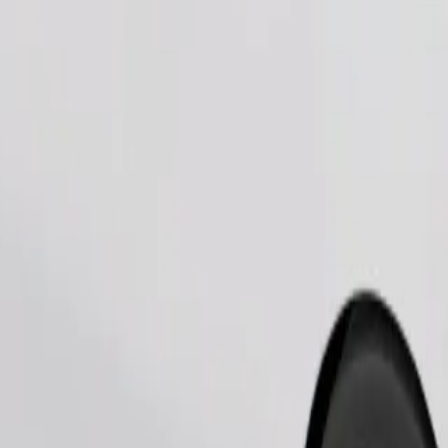
Zatraži vožnju