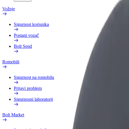
Vožnje
Sigurnost korisnika
Postani vozač
Bolt Send
Romobili
Sigurnost na romobilu
Prijavi problem
Sigurnosni laboratorij
Bolt Market