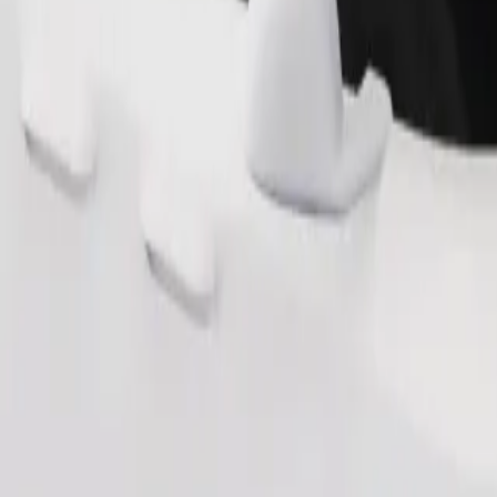
Zatraži vožnju