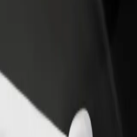
 restoran ili trgovinu
Registriraj se kao vlasnik flote
Bolt fo
ni više kupaca i povećaj
Dodaj svoju flotu na Bolt i povećaj
Bolt pr
du
zaradu
poslov
l Airport do Carrefour
onal Airport do Carrefour? Istraži naše usluge i pronađi savršenu za svo
Preuzmi aplikaciju