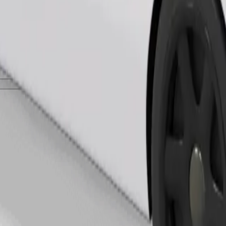
Zatraži vožnju