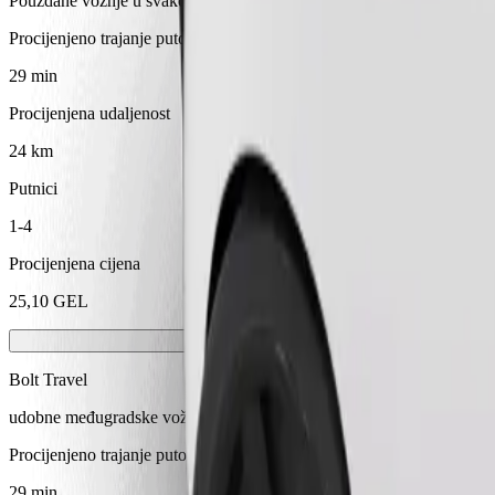
Pouzdane vožnje u svakodnevnim automobilima srednje veličine.
Procijenjeno trajanje putovanja
29 min
Procijenjena udaljenost
24 km
Putnici
1-4
Procijenjena cijena
25,10 GEL
Bolt Travel
udobne međugradske vožnje
Procijenjeno trajanje putovanja
29 min