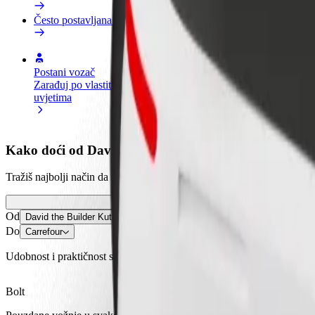
Često postavljana pitanja
Postani vozač
Postani dostavljač
Dodaj
Zarađuj po vlastitim
Dostavljaj hranu i primaj tjedne
Doseg
uvjetima
isplate
zara
Kako doći od David the Builder Kutaisi Internationa
Tražiš najbolji način da stigneš od David the Builder Kutaisi Internati
Od
David the Builder Kutaisi International Airport
Do
Carrefour
Udobnost i praktičnost su nadohvat ruke!
Bolt