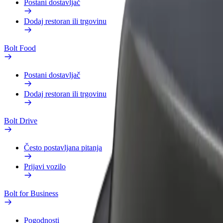
Postani dostavljač
Dodaj restoran ili trgovinu
Bolt Food
Postani dostavljač
Dodaj restoran ili trgovinu
Bolt Drive
Često postavljana pitanja
Prijavi vozilo
Bolt for Business
Pogodnosti