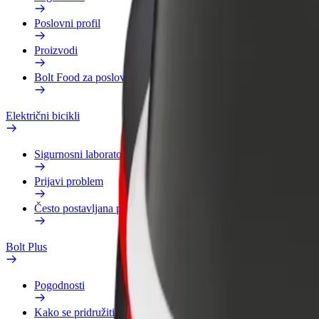
Poslovni profil
Proizvodi
Bolt Food za poslovne korisnike
Električni bicikli
Sigurnosni laboratorij
Prijavi problem
Često postavljana pitanja
Bolt Plus
Pogodnosti
Kako se pridružiti