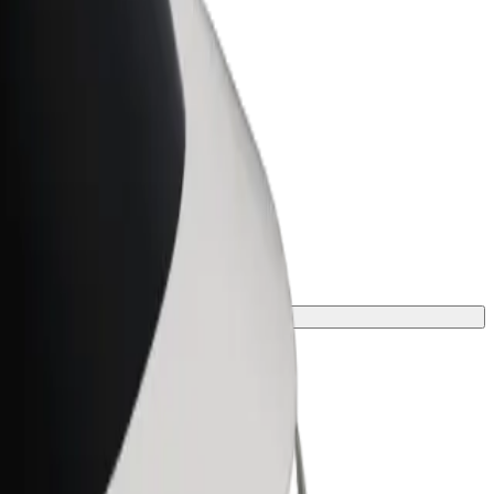
r Business
oizvodi i usluge prilagođeni tvojem
anju
je putovanje.