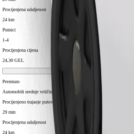
Procijenjena udaljenost
24 km
Putnici
1-4
Procijenjena cijena
24,30 GEL
Premium
Automobili srednje veličine premium klase s vrhunskom opremom
Procijenjeno trajanje putovanja
29 min
Procijenjena udaljenost
24 km