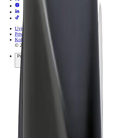
Uvjeti i odredbe
Privatnost
Kolačići
© 2026 Bolt Technology OÜ
Proizvodi
Vožnje
Romobili
Bolt Market
Bolt Food
Bolt Drive
Bolt for Business
Električni bicikli