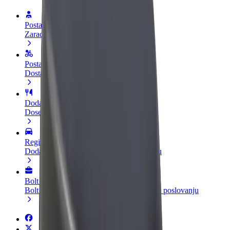
Postani vozač
Zarađuj po vlastitim uvjetima
Postani dostavljač
Dostavljaj hranu i primaj tjedne isplate
Dodaj restoran ili trgovinu
Dosegni više kupaca i povećaj zaradu
Registriraj se kao vlasnik flote
Dodaj svoju flotu na Bolt i povećaj zaradu
Bolt for Business
Bolt proizvodi i usluge prilagođeni tvojem poslovanju