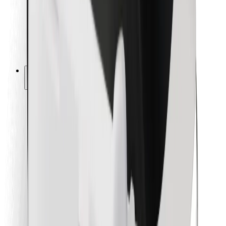
Bolt Food
Za vlasnike flota
Za restorane
Bolt for Business
Ostalo
Dobavljači
Uvjeti i odredbe
Kolačići
Sigurnost
Zatraži vožnju i putuj kroz nekoliko minuta!
Preuzmi aplikaciju Bolt
Pronađi svoje najdraže jelo!