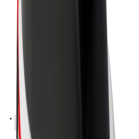
Održivost uz Bolt
Projekt nula
Blog
Novosti
Smjernice za brend
Misija
Odnosi s investitorima
Vodstvo
Brend
Mediji
Urban Fund
Sigurnost
Sigurnost korisnika