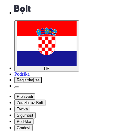
HR
Podrška
Registriraj se
Proizvodi
Zarađuj uz Bolt
Tvrtka
Sigurnost
Podrška
Gradovi