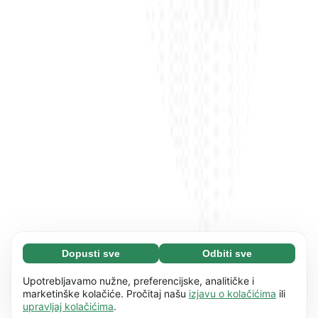
Dopusti sve
Odbiti sve
Neophodni (65)
Neophodni kolačići pomažu da naše web
Saznaj više
Upotrebljavamo nužne, preferencijske, analitičke i
mjesto bude upotrebljivo omogućujući osnovne
marketinške kolačiće. Pročitaj našu
izjavu o kolačićima
ili
upravljaj kolačićima
.
funkcije, kao što je npr. navigacija stranicom.
Preferencije (17)