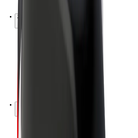
Bolt Plus
Zarađuj uz Bolt
Vozači
Zarada vozača
Dostavljači
Zarada dostavljača
Bolt Food trgovci
Flote
Franšize
Tvrtka
Karijere
O platformi Bolt