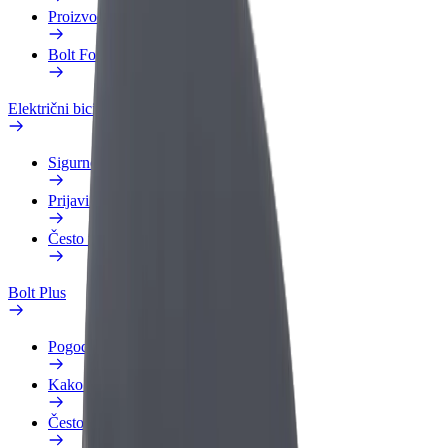
Proizvodi
Bolt Food za poslovne korisnike
Električni bicikli
Sigurnosni laboratorij
Prijavi problem
Često postavljana pitanja
Bolt Plus
Pogodnosti
Kako se pridružiti
Često postavljana pitanja