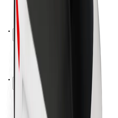
Sigurnost vozača
Sigurnost na romobilu
Sigurnosni laboratorij
Gradovi
Lokacije
Gradska rješenja
Zračne luke
Bolt stanice za punjenje
Podrška
Za korisnike
Za vozače
Za dostavljače