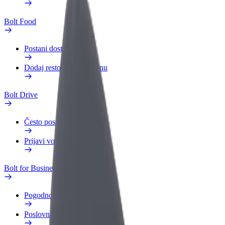
Bolt Food
Postani dostavljač
Dodaj restoran ili trgovinu
Bolt Drive
Često postavljana pitanja
Prijavi vozilo
Bolt for Business
Pogodnosti
Poslovni profil