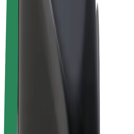
Električni bicikli
Bolt Plus
Zarađuj uz Bolt
Vozači
Zarada vozača
Dostavljači
Zarada dostavljača
Bolt Food trgovci
Flote
Franšize
Tvrtka
Karijere