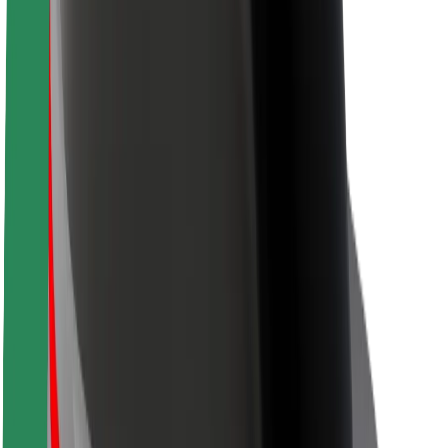
Sigurnost korisnika
Sigurnost vozača
Sigurnost na romobilu
Sigurnosni laboratorij
Gradovi
Lokacije
Gradska rješenja
Zračne luke
Bolt stanice za punjenje
Podrška
Za korisnike
Za vozače