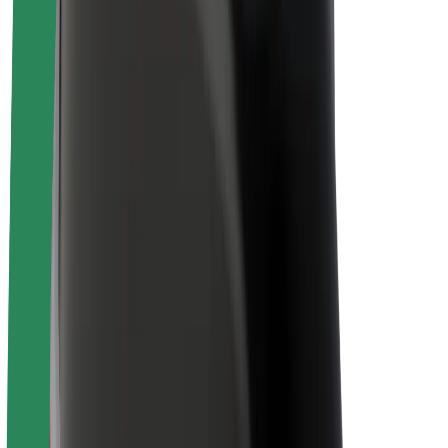
O platformi Bolt
Održivost uz Bolt
Projekt nula
Blog
Novosti
Smjernice za brend
Misija
Odnosi s investitorima
Vodstvo
Brend
Mediji
Urban Fund
Sigurnost