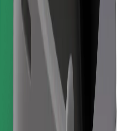
Pronađi svoje najdraže jelo!
Preuzmi aplikaciju Bolt Food