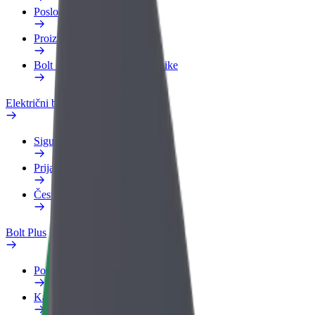
Poslovni profil
Proizvodi
Bolt Food za poslovne korisnike
Električni bicikli
Sigurnosni laboratorij
Prijavi problem
Često postavljana pitanja
Bolt Plus
Pogodnosti
Kako se pridružiti