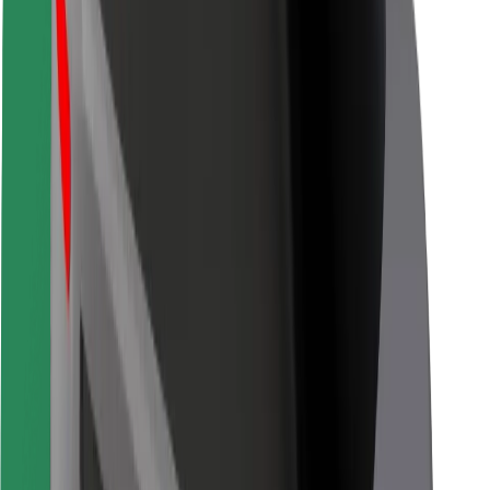
Za dostavljače
Bolt Food
Za vlasnike flota
Za restorane
Bolt for Business
Ostalo
Dobavljači
Uvjeti i odredbe
Kolačići
Sigurnost
Zatraži vožnju i putuj kroz nekoliko minuta!
Preuzmi aplikaciju Bolt