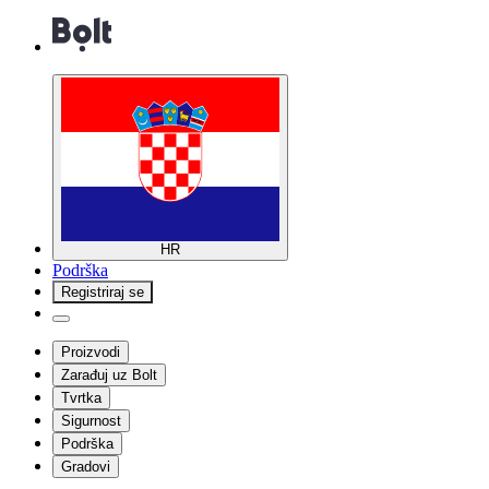
HR
Podrška
Registriraj se
Proizvodi
Zarađuj uz Bolt
Tvrtka
Sigurnost
Podrška
Gradovi