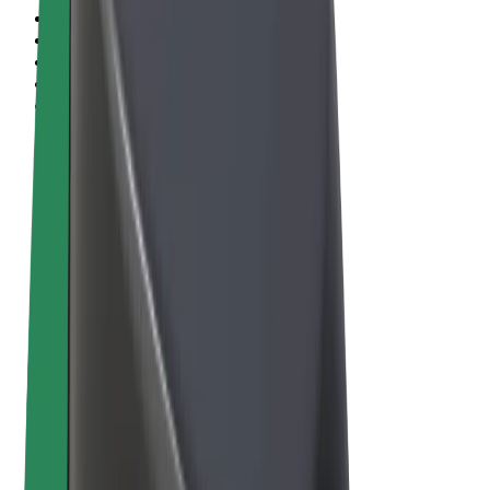
Uvjeti i odredbe
Privatnost
Kolačići
© 2026 Bolt Technology OÜ
Proizvodi
Vožnje
Romobili
Bolt Market
Bolt Food
Bolt Drive
Bolt for Business