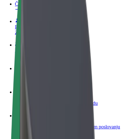
Često postavljana pitanja
Postani vozač
Zarađuj po vlastitim uvjetima
Postani dostavljač
Dostavljaj hranu i primaj tjedne isplate
Dodaj restoran ili trgovinu
Dosegni više kupaca i povećaj zaradu
Registriraj se kao vlasnik flote
Dodaj svoju flotu na Bolt i povećaj zaradu
Bolt for Business
Bolt proizvodi i usluge prilagođeni tvojem poslovanju