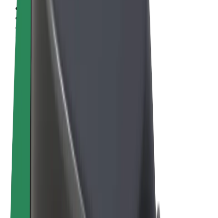
Uvjeti i odredbe
Privatnost
Kolačići
© 2026 Bolt Technology OÜ
Proizvodi
Vožnje
Romobili
Bolt Market
Bolt Food
Bolt Drive
Bolt for Business