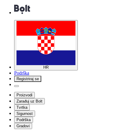
HR
Podrška
Registriraj se
Proizvodi
Zarađuj uz Bolt
Tvrtka
Sigurnost
Podrška
Gradovi