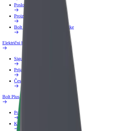
Poslovni profil
Proizvodi
Bolt Food za poslovne korisnike
Električni bicikli
Sigurnosni laboratorij
Prijavi problem
Često postavljana pitanja
Bolt Plus
Pogodnosti
Kako se pridružiti