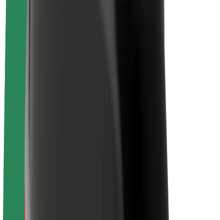
O platformi Bolt
Održivost uz Bolt
Projekt nula
Blog
Novosti
Smjernice za brend
Misija
Odnosi s investitorima
Vodstvo
Brend
Mediji
Urban Fund
Sigurnost