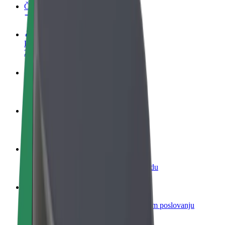
Često postavljana pitanja
Postani vozač
Zarađuj po vlastitim uvjetima
Postani dostavljač
Dostavljaj hranu i primaj tjedne isplate
Dodaj restoran ili trgovinu
Dosegni više kupaca i povećaj zaradu
Registriraj se kao vlasnik flote
Dodaj svoju flotu na Bolt i povećaj zaradu
Bolt for Business
Bolt proizvodi i usluge prilagođeni tvojem poslovanju