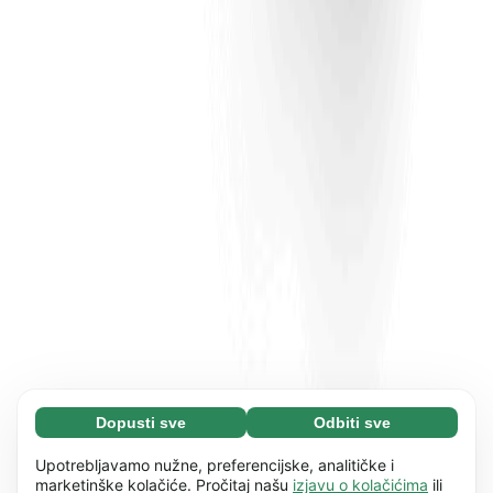
Dopusti sve
Odbiti sve
Neophodni (65)
Neophodni kolačići pomažu da naše web
Saznaj više
Upotrebljavamo nužne, preferencijske, analitičke i
mjesto bude upotrebljivo omogućujući osnovne
marketinške kolačiće. Pročitaj našu
izjavu o kolačićima
ili