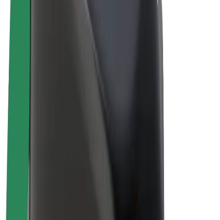
Električni bicikli
Bolt Plus
Zarađuj uz Bolt
Vozači
Zarada vozača
Dostavljači
Zarada dostavljača
Bolt Food trgovci
Flote
Franšize
Tvrtka
Karijere