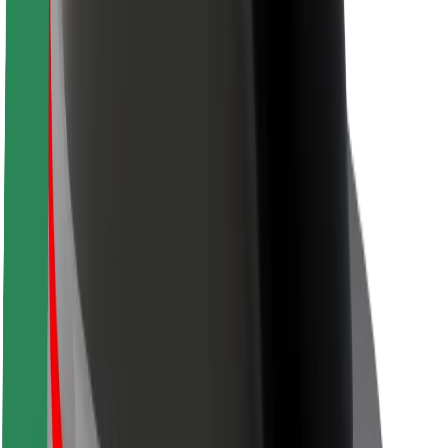
Sigurnost korisnika
Sigurnost vozača
Sigurnost na romobilu
Sigurnosni laboratorij
Gradovi
Lokacije
Gradska rješenja
Zračne luke
Bolt stanice za punjenje
Podrška
Za korisnike
Za vozače