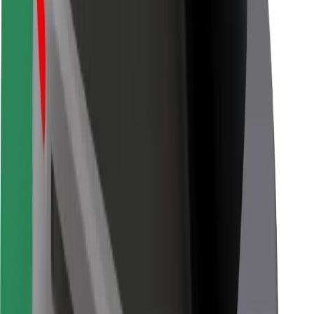
Za dostavljače
Bolt Food
Za vlasnike flota
Za restorane
Bolt for Business
Ostalo
Dobavljači
Uvjeti i odredbe
Kolačići
Sigurnost
Zatraži vožnju i putuj kroz nekoliko minuta!
Preuzmi aplikaciju Bolt