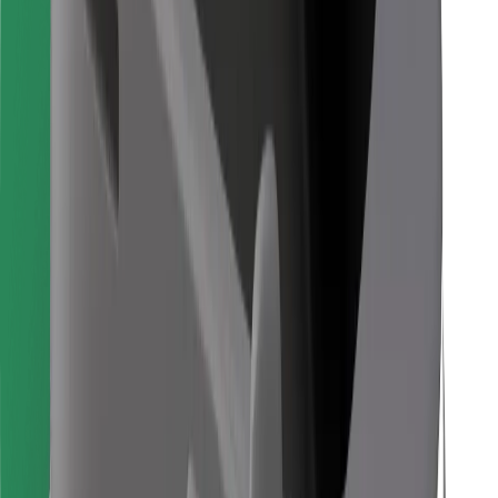
Pronađi svoje najdraže jelo!
Preuzmi aplikaciju Bolt Food