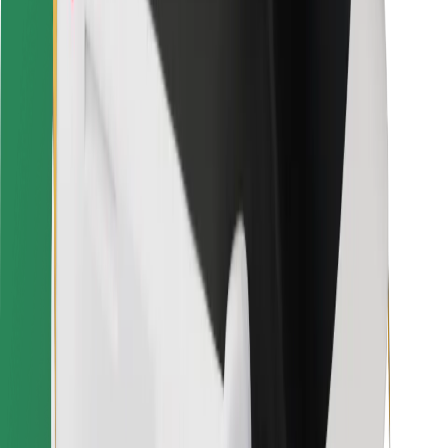
Sigurnost korisnika
Sigurnost vozača
Sigurnost na romobilu
Sigurnosni laboratorij
Gradovi
Lokacije
Gradska rješenja
Zračne luke
Bolt stanice za punjenje
Podrška
Za korisnike
Za vozače