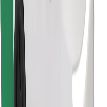
Pronađi svoje najdraže jelo!
Preuzmi aplikaciju Bolt Food