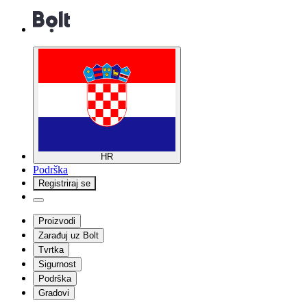
HR
Podrška
Registriraj se
Proizvodi
Zarađuj uz Bolt
Tvrtka
Sigurnost
Podrška
Gradovi