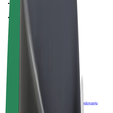
Često postavljana pitanja
Postani vozač
Zarađuj po vlastitim uvjetima
Postani dostavljač
Dostavljaj hranu i primaj tjedne isplate
Dodaj restoran ili trgovinu
Dosegni više kupaca i povećaj zaradu
Registriraj se kao vlasnik flote
Dodaj svoju flotu na Bolt i povećaj zaradu
Bolt for Business
Bolt proizvodi i usluge prilagođeni tvojem poslovanju