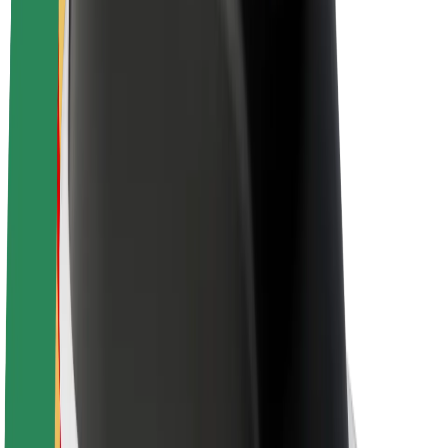
Električni bicikli
Bolt Plus
Zarađuj uz Bolt
Vozači
Zarada vozača
Dostavljači
Zarada dostavljača
Bolt Food trgovci
Flote
Franšize
Tvrtka
Karijere