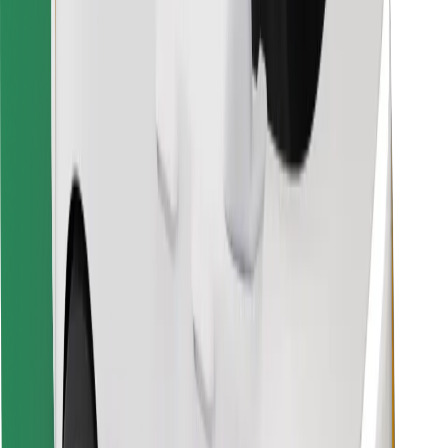
Za dostavljače
Bolt Food
Za vlasnike flota
Za restorane
Bolt for Business
Ostalo
Dobavljači
Uvjeti i odredbe
Kolačići
Sigurnost
Zatraži vožnju i putuj kroz nekoliko minuta!
Preuzmi aplikaciju Bolt