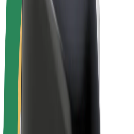
Uvjeti i odredbe
Privatnost
Kolačići
© 2026 Bolt Technology OÜ
Proizvodi
Vožnje
Romobili
Bolt Market
Bolt Food
Bolt Drive
Bolt for Business