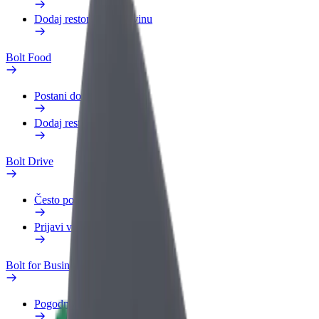
Dodaj restoran ili trgovinu
Bolt Food
Postani dostavljač
Dodaj restoran ili trgovinu
Bolt Drive
Često postavljana pitanja
Prijavi vozilo
Bolt for Business
Pogodnosti