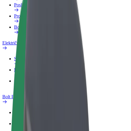
Poslovni profil
Proizvodi
Bolt Food za poslovne korisnike
Električni bicikli
Sigurnosni laboratorij
Prijavi problem
Često postavljana pitanja
Bolt Plus
Pogodnosti
Kako se pridružiti