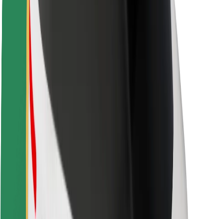
O platformi Bolt
Održivost uz Bolt
Projekt nula
Blog
Novosti
Smjernice za brend
Misija
Odnosi s investitorima
Vodstvo
Brend
Mediji
Urban Fund
Sigurnost