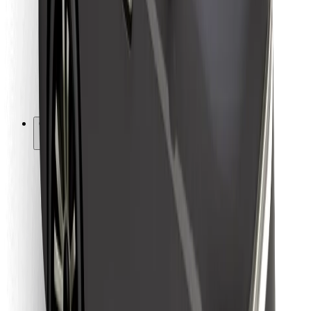
Za dostavljače
Bolt Food
Za vlasnike flota
Za restorane
Bolt for Business
Ostalo
Dobavljači
Uvjeti i odredbe
Kolačići
Sigurnost
Zatraži vožnju i putuj kroz nekoliko minuta!
Preuzmi aplikaciju Bolt