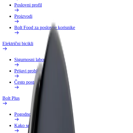
Poslovni profil
Proizvodi
Bolt Food za poslovne korisnike
Električni bicikli
Sigurnosni laboratorij
Prijavi problem
Često postavljana pitanja
Bolt Plus
Pogodnosti
Kako se pridružiti