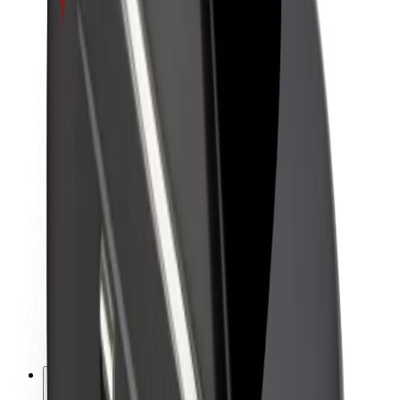
O platformi Bolt
Održivost uz Bolt
Projekt nula
Blog
Novosti
Smjernice za brend
Misija
Odnosi s investitorima
Vodstvo
Brend
Mediji
Urban Fund
Sigurnost