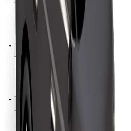
Sigurnost korisnika
Sigurnost vozača
Sigurnost na romobilu
Sigurnosni laboratorij
Gradovi
Lokacije
Gradska rješenja
Zračne luke
Bolt stanice za punjenje
Podrška
Za korisnike
Za vozače