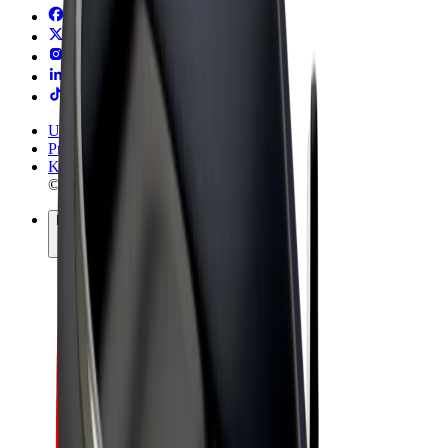
Uvjeti i odredbe
Privatnost
Kolačići
© 2026 Bolt Technology OÜ
Proizvodi
Vožnje
Romobili
Bolt Market
Bolt Food
Bolt Drive
Bolt for Business