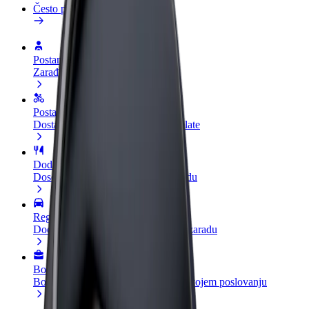
Često postavljana pitanja
Postani vozač
Zarađuj po vlastitim uvjetima
Postani dostavljač
Dostavljaj hranu i primaj tjedne isplate
Dodaj restoran ili trgovinu
Dosegni više kupaca i povećaj zaradu
Registriraj se kao vlasnik flote
Dodaj svoju flotu na Bolt i povećaj zaradu
Bolt for Business
Bolt proizvodi i usluge prilagođeni tvojem poslovanju