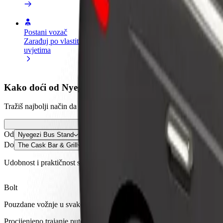
Postani vozač
Postani dostavljač
Dodaj
Zarađuj po vlastitim
Dostavljaj hranu i primaj tjedne
Doseg
uvjetima
isplate
zara
Kako doći od Nyegezi Bus Stand do The Cask Bar & 
Tražiš najbolji način da stigneš od Nyegezi Bus Stand do The Cask Bar
Od
Nyegezi Bus Stand
Do
The Cask Bar & Grill
Udobnost i praktičnost su nadohvat ruke!
Bolt
Pouzdane vožnje u svakodnevnim automobilima srednje veličine.
Procijenjeno trajanje putovanja