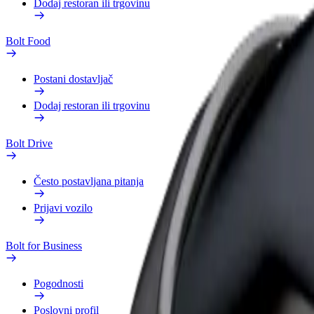
Dodaj restoran ili trgovinu
Bolt Food
Postani dostavljač
Dodaj restoran ili trgovinu
Bolt Drive
Često postavljana pitanja
Prijavi vozilo
Bolt for Business
Pogodnosti
Poslovni profil