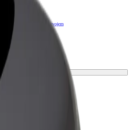
r Business
oizvodi i usluge prilagođeni tvojem
anju