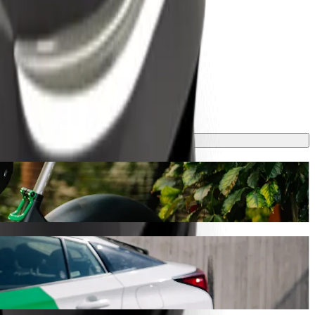
ovanje će trajati oko 29 min i koštati otprilike 6.539,10 TZS TZS.