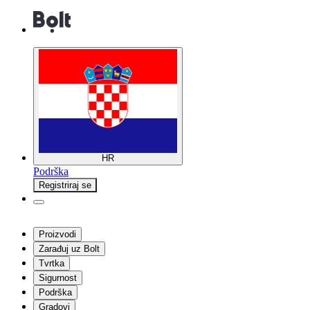
HR
Podrška
Registriraj se
Proizvodi
Zarađuj uz Bolt
Tvrtka
Sigurnost
Podrška
Gradovi