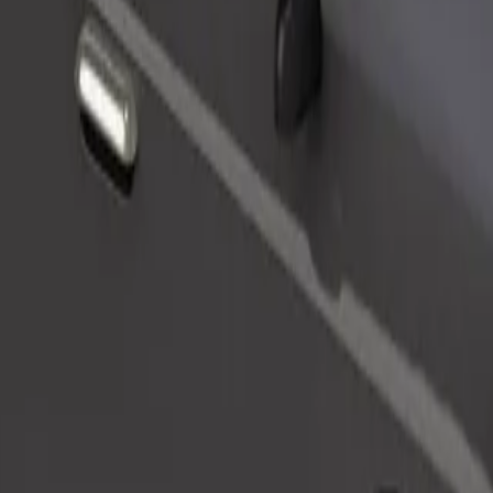
Zatraži vožnju