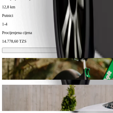
12,8 km
Putnici
1-4
Procijenjena cijena
14.778,60 TZS
Romobili ili e-bicikli
Kreći se po Mvanza sa skuterima ili e-biciklima
Preuzmi aplikaciju Bolt
Dođi od Nyegezi Bus Stand do The Cask Ba
Preporučujemo da odabereš Bolt vožnju na zahtjev ako tražiš najbolju
Bez obzira na priliku, pronaći ćemo savršeno vozilo za tebe.
Preuzmi aplikaciju Bolt