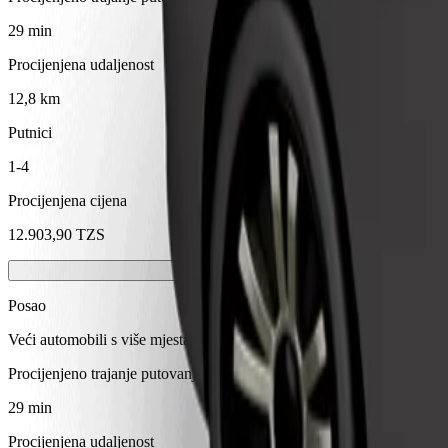
29 min
Procijenjena udaljenost
12,8 km
Putnici
1-4
Procijenjena cijena
12.903,90 TZS
Posao
Veći automobili s više mjesta za noge i prtljagu
Procijenjeno trajanje putovanja
29 min
Procijenjena udaljenost