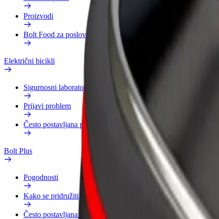
Proizvodi
Bolt Food za poslovne korisnike
Električni bicikli
Sigurnosni laboratorij
Prijavi problem
Često postavljana pitanja
Bolt Plus
Pogodnosti
Kako se pridružiti
Često postavljana pitanja