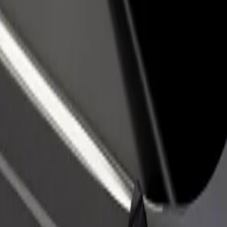
 restoran ili trgovinu
Registriraj se kao vlasnik flote
Bolt fo
ni više kupaca i povećaj
Dodaj svoju flotu na Bolt i povećaj
Bolt pr
du
zaradu
poslov
Grill
 & Grill? Istraži naše usluge i pronađi savršenu za svoje putovanje.
Preuzmi aplikaciju