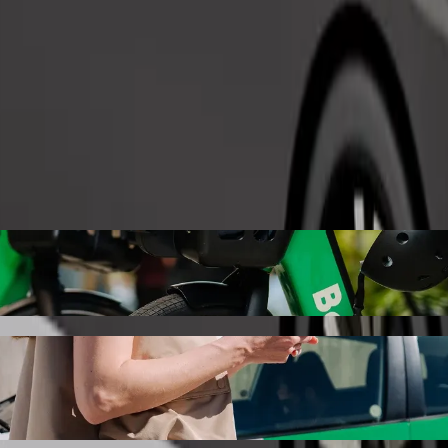
Zatraži vožnju
r & Grill s Bolt vožnjom na zahtjev
 cijenu za dolazak do The Cask Bar & Grill. Korištenjem Bolta, ovo put