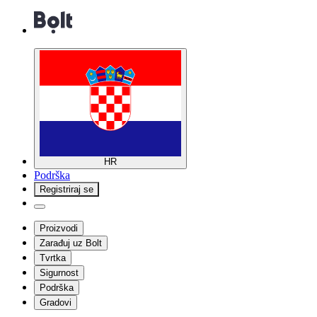
HR
Podrška
Registriraj se
Proizvodi
Zarađuj uz Bolt
Tvrtka
Sigurnost
Podrška
Gradovi