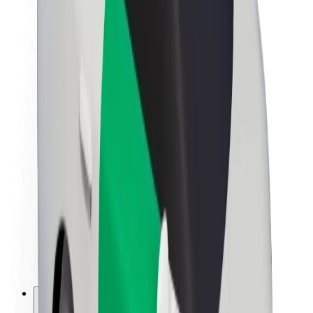
O platformi Bolt
Održivost uz Bolt
Projekt nula
Blog
Novosti
Smjernice za brend
Misija
Odnosi s investitorima
Vodstvo
Brend
Mediji
Urban Fund
Sigurnost