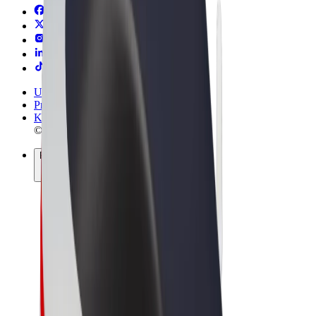
Uvjeti i odredbe
Privatnost
Kolačići
© 2026 Bolt Technology OÜ
Proizvodi
Vožnje
Romobili
Bolt Market
Bolt Food
Bolt Drive
Bolt for Business