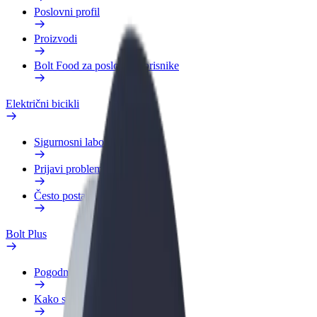
Poslovni profil
Proizvodi
Bolt Food za poslovne korisnike
Električni bicikli
Sigurnosni laboratorij
Prijavi problem
Često postavljana pitanja
Bolt Plus
Pogodnosti
Kako se pridružiti