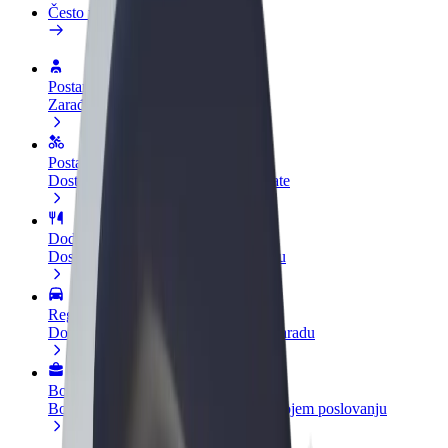
Često postavljana pitanja
Postani vozač
Zarađuj po vlastitim uvjetima
Postani dostavljač
Dostavljaj hranu i primaj tjedne isplate
Dodaj restoran ili trgovinu
Dosegni više kupaca i povećaj zaradu
Registriraj se kao vlasnik flote
Dodaj svoju flotu na Bolt i povećaj zaradu
Bolt for Business
Bolt proizvodi i usluge prilagođeni tvojem poslovanju