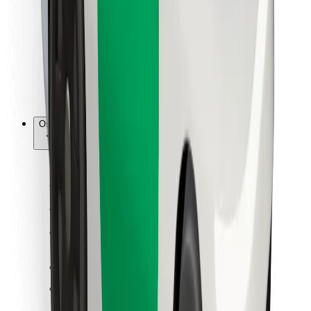
Za dostavljače
Bolt Food
Za vlasnike flota
Za restorane
Bolt for Business
Ostalo
Dobavljači
Uvjeti i odredbe
Kolačići
Sigurnost
Zatraži vožnju i putuj kroz nekoliko minuta!
Preuzmi aplikaciju Bolt