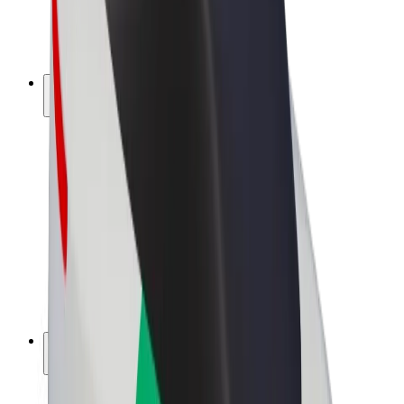
Električni bicikli
Bolt Plus
Zarađuj uz Bolt
Vozači
Zarada vozača
Dostavljači
Zarada dostavljača
Bolt Food trgovci
Flote
Franšize
Tvrtka
Karijere