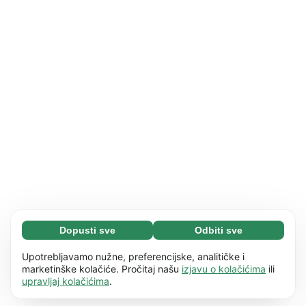
Dopusti sve
Odbiti sve
Neophodni (65)
Neophodni kolačići pomažu da naše web
Saznaj više
Upotrebljavamo nužne, preferencijske, analitičke i
mjesto bude upotrebljivo omogućujući osnovne
marketinške kolačiće. Pročitaj našu
izjavu o kolačićima
ili
upravljaj kolačićima
.
funkcije, kao što je npr. navigacija stranicom.
Preferencije (17)
Web stranica ne može pravilno funkcionirati