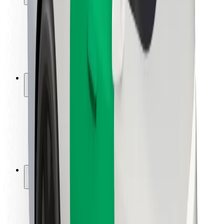
Sigurnost korisnika
Sigurnost vozača
Sigurnost na romobilu
Sigurnosni laboratorij
Gradovi
Lokacije
Gradska rješenja
Zračne luke
Bolt stanice za punjenje
Podrška
Za korisnike
Za vozače