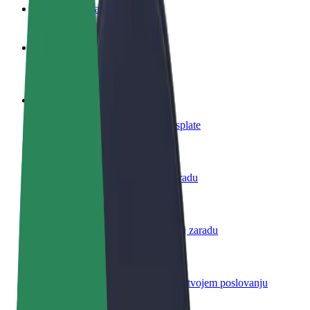
Često postavljana pitanja
Postani vozač
Zarađuj po vlastitim uvjetima
Postani dostavljač
Dostavljaj hranu i primaj tjedne isplate
Dodaj restoran ili trgovinu
Dosegni više kupaca i povećaj zaradu
Registriraj se kao vlasnik flote
Dodaj svoju flotu na Bolt i povećaj zaradu
Bolt for Business
Bolt proizvodi i usluge prilagođeni tvojem poslovanju