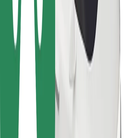
Za dostavljače
Bolt Food
Za vlasnike flota
Za restorane
Bolt for Business
Ostalo
Dobavljači
Uvjeti i odredbe
Kolačići
Sigurnost
Zatraži vožnju i putuj kroz nekoliko minuta!
Preuzmi aplikaciju Bolt