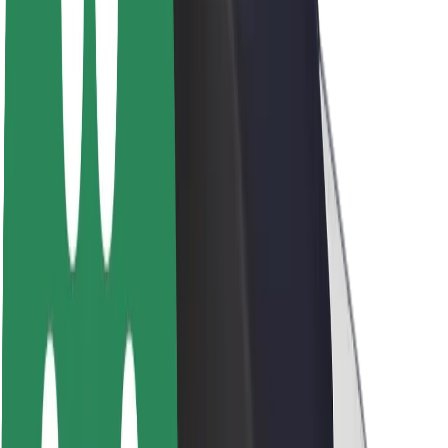
O platformi Bolt
Održivost uz Bolt
Projekt nula
Blog
Novosti
Smjernice za brend
Misija
Odnosi s investitorima
Vodstvo
Brend
Mediji
Urban Fund
Sigurnost