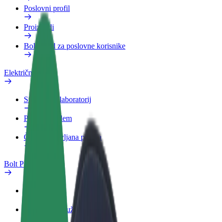
Poslovni profil
Proizvodi
Bolt Food za poslovne korisnike
Električni bicikli
Sigurnosni laboratorij
Prijavi problem
Često postavljana pitanja
Bolt Plus
Pogodnosti
Kako se pridružiti