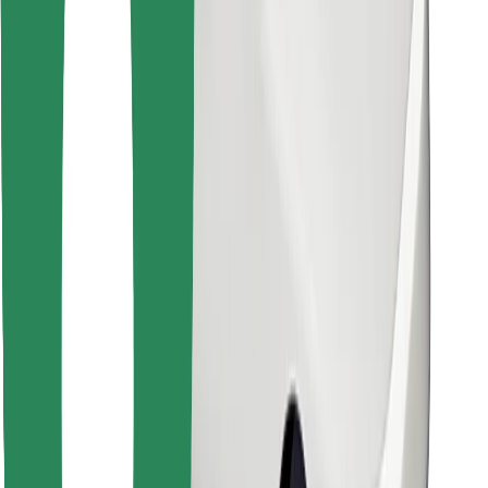
Pronađi svoje najdraže jelo!
Preuzmi aplikaciju Bolt Food