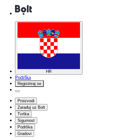
HR
Podrška
Registriraj se
Proizvodi
Zarađuj uz Bolt
Tvrtka
Sigurnost
Podrška
Gradovi