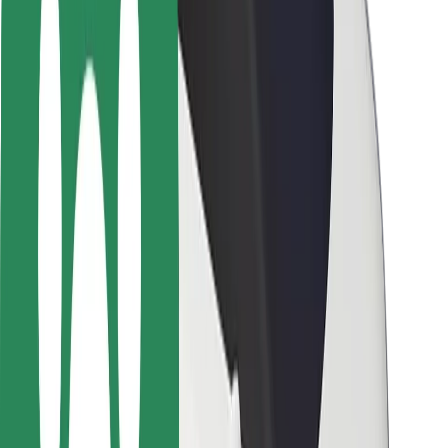
Sigurnost korisnika
Sigurnost vozača
Sigurnost na romobilu
Sigurnosni laboratorij
Gradovi
Lokacije
Gradska rješenja
Zračne luke
Bolt stanice za punjenje
Podrška
Za korisnike
Za vozače