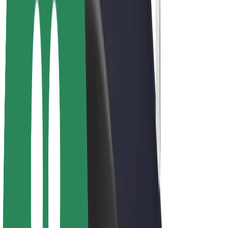
Električni bicikli
Bolt Plus
Zarađuj uz Bolt
Vozači
Zarada vozača
Dostavljači
Zarada dostavljača
Bolt Food trgovci
Flote
Franšize
Tvrtka
Karijere