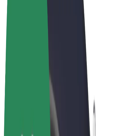
Uvjeti i odredbe
Privatnost
Kolačići
© 2026 Bolt Technology OÜ
Proizvodi
Vožnje
Romobili
Bolt Market
Bolt Food
Bolt Drive
Bolt for Business