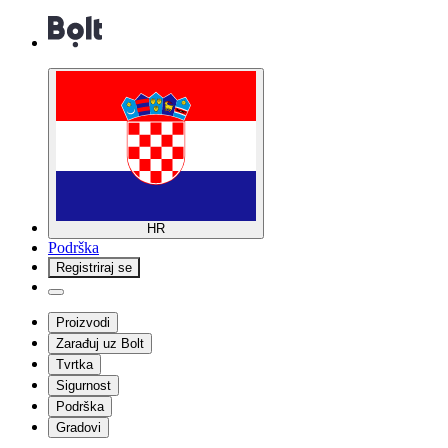
HR
Podrška
Registriraj se
Proizvodi
Zarađuj uz Bolt
Tvrtka
Sigurnost
Podrška
Gradovi