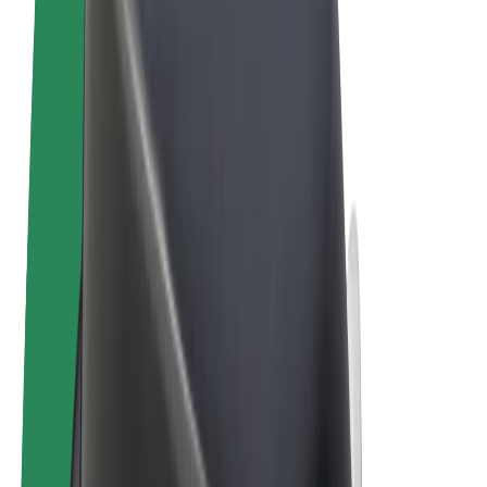
Uvjeti i odredbe
Privatnost
Kolačići
© 2026 Bolt Technology OÜ
Proizvodi
Vožnje
Romobili
Bolt Market
Bolt Food
Bolt Drive
Bolt for Business