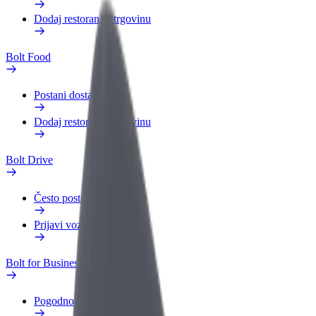
Dodaj restoran ili trgovinu
Bolt Food
Postani dostavljač
Dodaj restoran ili trgovinu
Bolt Drive
Često postavljana pitanja
Prijavi vozilo
Bolt for Business
Pogodnosti