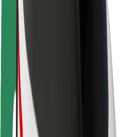
Sigurnost korisnika
Sigurnost vozača
Sigurnost na romobilu
Sigurnosni laboratorij
Gradovi
Lokacije
Gradska rješenja
Zračne luke
Bolt stanice za punjenje
Podrška
Za korisnike
Za vozače