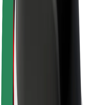
O platformi Bolt
Održivost uz Bolt
Projekt nula
Blog
Novosti
Smjernice za brend
Misija
Odnosi s investitorima
Vodstvo
Brend
Mediji
Urban Fund
Sigurnost