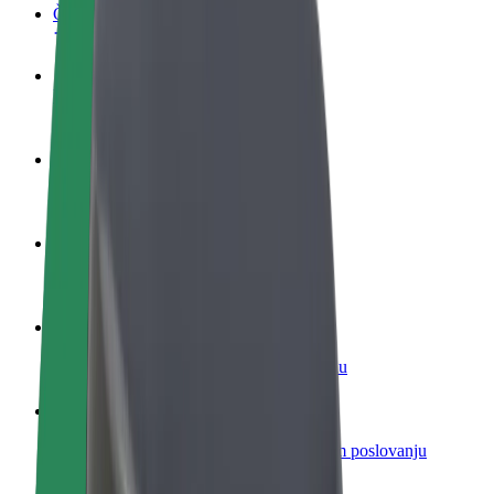
Često postavljana pitanja
Postani vozač
Zarađuj po vlastitim uvjetima
Postani dostavljač
Dostavljaj hranu i primaj tjedne isplate
Dodaj restoran ili trgovinu
Dosegni više kupaca i povećaj zaradu
Registriraj se kao vlasnik flote
Dodaj svoju flotu na Bolt i povećaj zaradu
Bolt for Business
Bolt proizvodi i usluge prilagođeni tvojem poslovanju