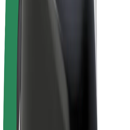
Električni bicikli
Bolt Plus
Zarađuj uz Bolt
Vozači
Zarada vozača
Dostavljači
Zarada dostavljača
Bolt Food trgovci
Flote
Franšize
Tvrtka
Karijere