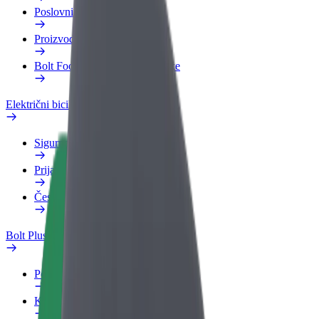
Poslovni profil
Proizvodi
Bolt Food za poslovne korisnike
Električni bicikli
Sigurnosni laboratorij
Prijavi problem
Često postavljana pitanja
Bolt Plus
Pogodnosti
Kako se pridružiti