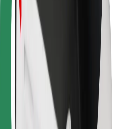
Za dostavljače
Bolt Food
Za vlasnike flota
Za restorane
Bolt for Business
Ostalo
Dobavljači
Uvjeti i odredbe
Kolačići
Sigurnost
Zatraži vožnju i putuj kroz nekoliko minuta!
Preuzmi aplikaciju Bolt