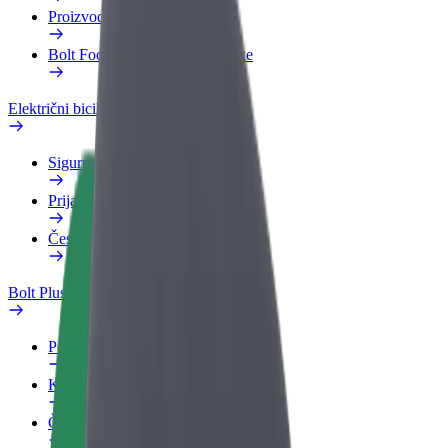
Proizvodi
Bolt Food za poslovne korisnike
Električni bicikli
Sigurnosni laboratorij
Prijavi problem
Često postavljana pitanja
Bolt Plus
Pogodnosti
Kako se pridružiti
Često postavljana pitanja