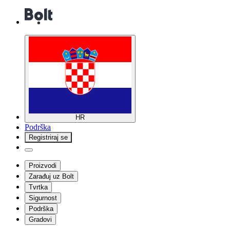
HR
Podrška
Registriraj se
Proizvodi
Zarađuj uz Bolt
Tvrtka
Sigurnost
Podrška
Gradovi