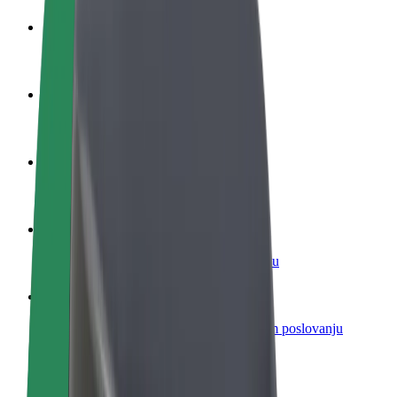
Postani vozač
Zarađuj po vlastitim uvjetima
Postani dostavljač
Dostavljaj hranu i primaj tjedne isplate
Dodaj restoran ili trgovinu
Dosegni više kupaca i povećaj zaradu
Registriraj se kao vlasnik flote
Dodaj svoju flotu na Bolt i povećaj zaradu
Bolt for Business
Bolt proizvodi i usluge prilagođeni tvojem poslovanju