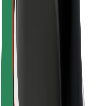
Održivost uz Bolt
Projekt nula
Blog
Novosti
Smjernice za brend
Misija
Odnosi s investitorima
Vodstvo
Brend
Mediji
Urban Fund
Sigurnost
Sigurnost korisnika