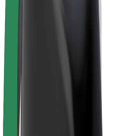
Bolt Plus
Zarađuj uz Bolt
Vozači
Zarada vozača
Dostavljači
Zarada dostavljača
Bolt Food trgovci
Flote
Franšize
Tvrtka
Karijere
O platformi Bolt