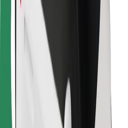
Bolt Food
Za vlasnike flota
Za restorane
Bolt for Business
Ostalo
Dobavljači
Uvjeti i odredbe
Kolačići
Sigurnost
Zatraži vožnju i putuj kroz nekoliko minuta!
Preuzmi aplikaciju Bolt
Pronađi svoje najdraže jelo!