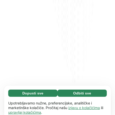
Dopusti sve
Odbiti sve
Neophodni (65)
Neophodni kolačići pomažu da naše web
Saznaj više
Upotrebljavamo nužne, preferencijske, analitičke i
mjesto bude upotrebljivo omogućujući osnovne
marketinške kolačiće. Pročitaj našu
izjavu o kolačićima
ili
upravljaj kolačićima
.
funkcije, kao što je npr. navigacija stranicom.