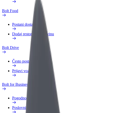
Bolt Food
Postani dostavljač
Dodaj restoran ili trgovinu
Bolt Drive
Često postavljana pitanja
Prijavi vozilo
Bolt for Business
Pogodnosti
Poslovni profil