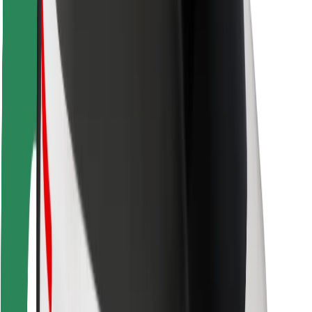
Sigurnost vozača
Sigurnost na romobilu
Sigurnosni laboratorij
Gradovi
Lokacije
Gradska rješenja
Zračne luke
Bolt stanice za punjenje
Podrška
Za korisnike
Za vozače
Za dostavljače