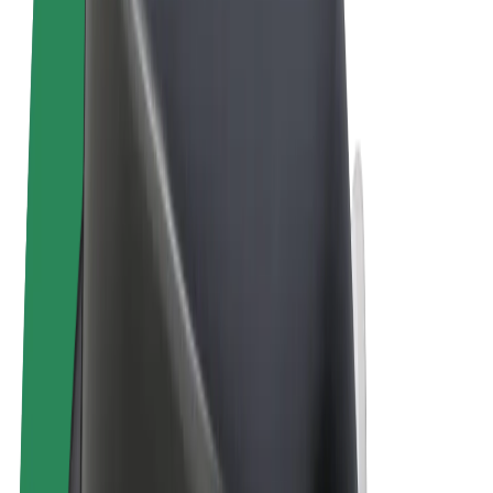
Uvjeti i odredbe
Privatnost
Kolačići
© 2026 Bolt Technology OÜ
Proizvodi
Vožnje
Romobili
Bolt Market
Bolt Food
Bolt Drive
Bolt for Business
Električni bicikli