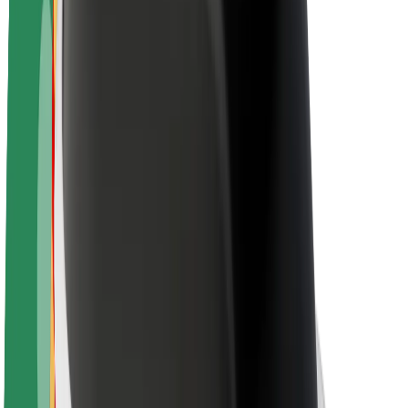
O platformi Bolt
Održivost uz Bolt
Projekt nula
Blog
Novosti
Smjernice za brend
Misija
Odnosi s investitorima
Vodstvo
Brend
Mediji
Urban Fund
Sigurnost