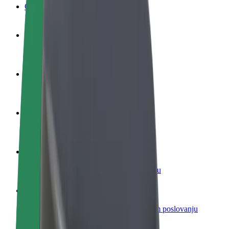
Često postavljana pitanja
Postani vozač
Zarađuj po vlastitim uvjetima
Postani dostavljač
Dostavljaj hranu i primaj tjedne isplate
Dodaj restoran ili trgovinu
Dosegni više kupaca i povećaj zaradu
Registriraj se kao vlasnik flote
Dodaj svoju flotu na Bolt i povećaj zaradu
Bolt for Business
Bolt proizvodi i usluge prilagođeni tvojem poslovanju