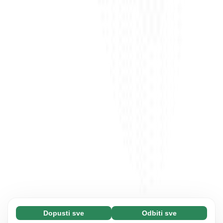
Dopusti sve
Odbiti sve
Neophodni (65)