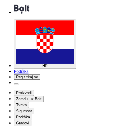
HR
Podrška
Registriraj se
Proizvodi
Zarađuj uz Bolt
Tvrtka
Sigurnost
Podrška
Gradovi