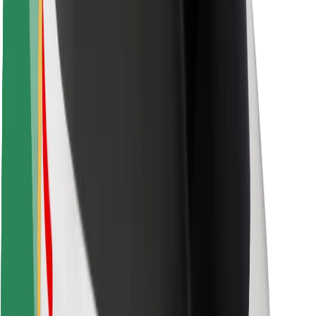
Sigurnost korisnika
Sigurnost vozača
Sigurnost na romobilu
Sigurnosni laboratorij
Gradovi
Lokacije
Gradska rješenja
Zračne luke
Bolt stanice za punjenje
Podrška
Za korisnike
Za vozače