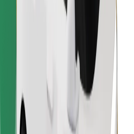
Pronađi svoje najdraže jelo!
Preuzmi aplikaciju Bolt Food