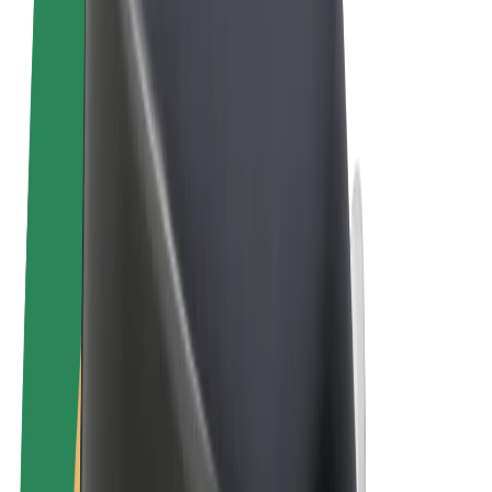
Uvjeti i odredbe
Privatnost
Kolačići
© 2026 Bolt Technology OÜ
Proizvodi
Vožnje
Romobili
Bolt Market
Bolt Food
Bolt Drive
Bolt for Business