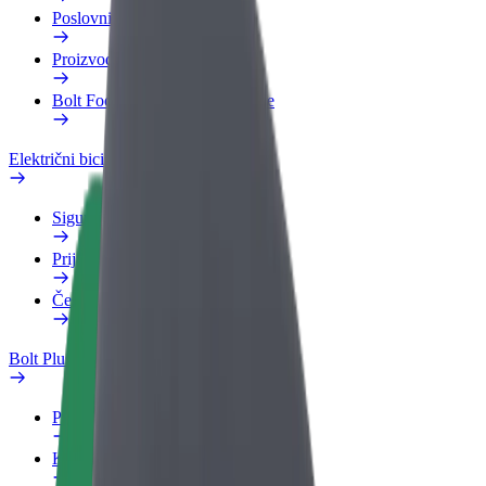
Poslovni profil
Proizvodi
Bolt Food za poslovne korisnike
Električni bicikli
Sigurnosni laboratorij
Prijavi problem
Često postavljana pitanja
Bolt Plus
Pogodnosti
Kako se pridružiti