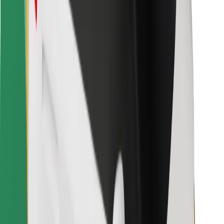
Za dostavljače
Bolt Food
Za vlasnike flota
Za restorane
Bolt for Business
Ostalo
Dobavljači
Uvjeti i odredbe
Kolačići
Sigurnost
Zatraži vožnju i putuj kroz nekoliko minuta!
Preuzmi aplikaciju Bolt