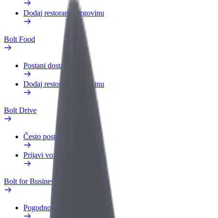
Dodaj restoran ili trgovinu
Bolt Food
Postani dostavljač
Dodaj restoran ili trgovinu
Bolt Drive
Često postavljana pitanja
Prijavi vozilo
Bolt for Business
Pogodnosti