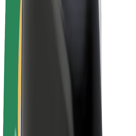
Električni bicikli
Bolt Plus
Zarađuj uz Bolt
Vozači
Zarada vozača
Dostavljači
Zarada dostavljača
Bolt Food trgovci
Flote
Franšize
Tvrtka
Karijere