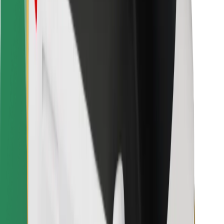
Bolt Food
Za vlasnike flota
Za restorane
Bolt for Business
Ostalo
Dobavljači
Uvjeti i odredbe
Kolačići
Sigurnost
Zatraži vožnju i putuj kroz nekoliko minuta!
Preuzmi aplikaciju Bolt
Pronađi svoje najdraže jelo!