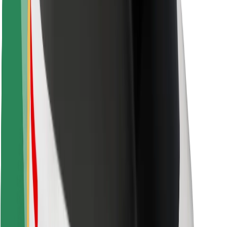
Sigurnost vozača
Sigurnost na romobilu
Sigurnosni laboratorij
Gradovi
Lokacije
Gradska rješenja
Zračne luke
Bolt stanice za punjenje
Podrška
Za korisnike
Za vozače
Za dostavljače