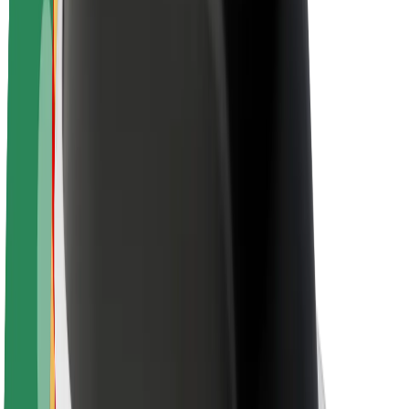
Održivost uz Bolt
Projekt nula
Blog
Novosti
Smjernice za brend
Misija
Odnosi s investitorima
Vodstvo
Brend
Mediji
Urban Fund
Sigurnost
Sigurnost korisnika