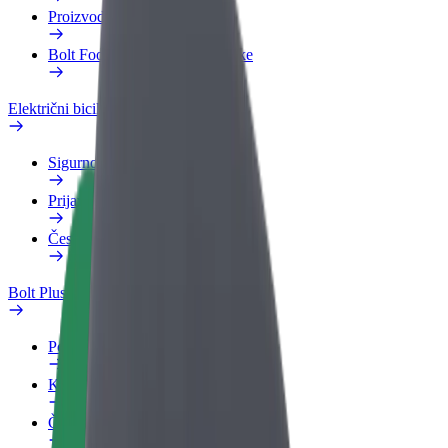
Proizvodi
Bolt Food za poslovne korisnike
Električni bicikli
Sigurnosni laboratorij
Prijavi problem
Često postavljana pitanja
Bolt Plus
Pogodnosti
Kako se pridružiti
Često postavljana pitanja