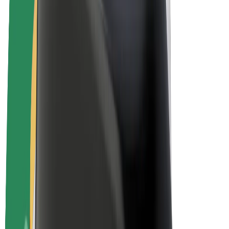
Bolt Plus
Zarađuj uz Bolt
Vozači
Zarada vozača
Dostavljači
Zarada dostavljača
Bolt Food trgovci
Flote
Franšize
Tvrtka
Karijere
O platformi Bolt