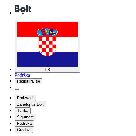
HR
Podrška
Registriraj se
Proizvodi
Zarađuj uz Bolt
Tvrtka
Sigurnost
Podrška
Gradovi