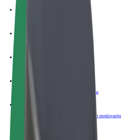
Postani vozač
Zarađuj po vlastitim uvjetima
Postani dostavljač
Dostavljaj hranu i primaj tjedne isplate
Dodaj restoran ili trgovinu
Dosegni više kupaca i povećaj zaradu
Registriraj se kao vlasnik flote
Dodaj svoju flotu na Bolt i povećaj zaradu
Bolt for Business
Bolt proizvodi i usluge prilagođeni tvojem poslovanju