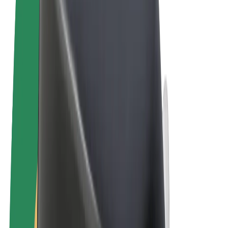
Uvjeti i odredbe
Privatnost
Kolačići
© 2026 Bolt Technology OÜ
Proizvodi
Vožnje
Romobili
Bolt Market
Bolt Food
Bolt Drive
Bolt for Business
Električni bicikli