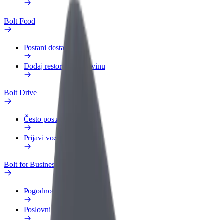
Bolt Food
Postani dostavljač
Dodaj restoran ili trgovinu
Bolt Drive
Često postavljana pitanja
Prijavi vozilo
Bolt for Business
Pogodnosti
Poslovni profil