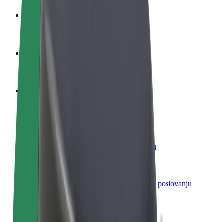
Postani vozač
Zarađuj po vlastitim uvjetima
Postani dostavljač
Dostavljaj hranu i primaj tjedne isplate
Dodaj restoran ili trgovinu
Dosegni više kupaca i povećaj zaradu
Registriraj se kao vlasnik flote
Dodaj svoju flotu na Bolt i povećaj zaradu
Bolt for Business
Bolt proizvodi i usluge prilagođeni tvojem poslovanju