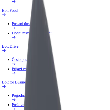
Bolt Food
Postani dostavljač
Dodaj restoran ili trgovinu
Bolt Drive
Često postavljana pitanja
Prijavi vozilo
Bolt for Business
Pogodnosti
Poslovni profil