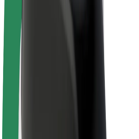
Bolt Plus
Zarađuj uz Bolt
Vozači
Zarada vozača
Dostavljači
Zarada dostavljača
Bolt Food trgovci
Flote
Franšize
Tvrtka
Karijere
O platformi Bolt