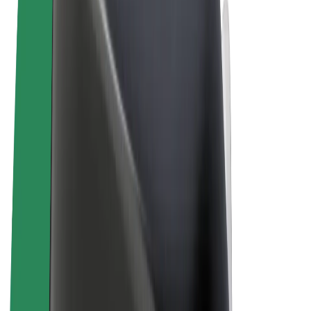
Uvjeti i odredbe
Privatnost
Kolačići
© 2026 Bolt Technology OÜ
Proizvodi
Vožnje
Romobili
Bolt Market
Bolt Food
Bolt Drive
Bolt for Business
Električni bicikli