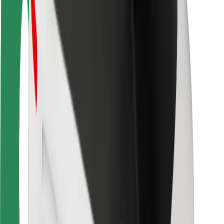
Sigurnost vozača
Sigurnost na romobilu
Sigurnosni laboratorij
Gradovi
Lokacije
Gradska rješenja
Zračne luke
Bolt stanice za punjenje
Podrška
Za korisnike
Za vozače
Za dostavljače