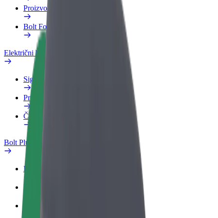
Proizvodi
Bolt Food za poslovne korisnike
Električni bicikli
Sigurnosni laboratorij
Prijavi problem
Često postavljana pitanja
Bolt Plus
Pogodnosti
Kako se pridružiti
Često postavljana pitanja