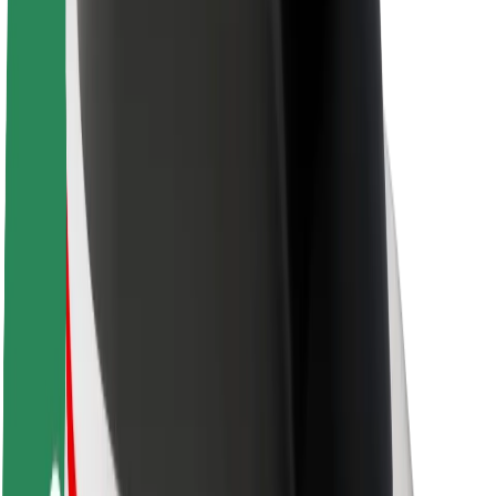
Održivost uz Bolt
Projekt nula
Blog
Novosti
Smjernice za brend
Misija
Odnosi s investitorima
Vodstvo
Brend
Mediji
Urban Fund
Sigurnost
Sigurnost korisnika