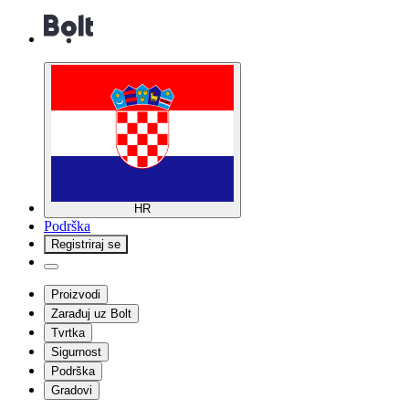
HR
Podrška
Registriraj se
Proizvodi
Zarađuj uz Bolt
Tvrtka
Sigurnost
Podrška
Gradovi