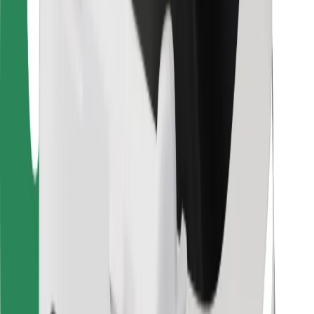
Bolt Food
Za vlasnike flota
Za restorane
Bolt for Business
Ostalo
Dobavljači
Uvjeti i odredbe
Kolačići
Sigurnost
Zatraži vožnju i putuj kroz nekoliko minuta!
Preuzmi aplikaciju Bolt
Pronađi svoje najdraže jelo!