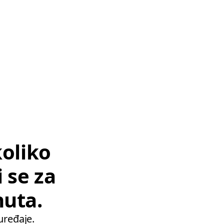
koliko
 se za
nuta.
uređaje.