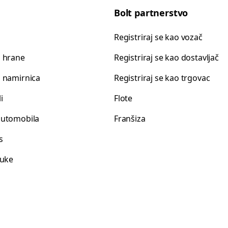
Bolt partnerstvo
Registriraj se kao vozač
 hrane
Registriraj se kao dostavljač
 namirnica
Registriraj se kao trgovac
i
Flote
automobila
Franšiza
s
luke