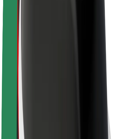
A Boltról
Fenntarthatóság a Boltnál
Project Zero
Blog
Sajtószoba
Brand
Küldetés
Befektetői kapcsolatok
Vezetőség
Márka
Média
Urban Fund
Biztonság