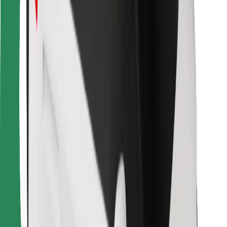
Ételfutároknak
Bolt Food
Flottapartnereknek
Éttermeknek
Bolt for Business
Egyéb
Beszállítók
Felhasználási feltételek
Sütik
Biztonság
Pár perc alatt ott vagyunk érted!
Bolt alkalmazás letöltése