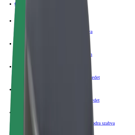
GYIK
Legyél sofőr
Pénzkereseti lehetőség igényeidre szabva
Legyél futár
Legyél futár és részesülj heti kifizetésben
Étterem vagy üzlet hozzáadása
Érj el több felhasználót és növeld keresetedet
Regisztrálj flottatulajdonosként
Légy Bolt flottapartner és növeld keresetedet
Bolt for Business
Bolt termékek és szolgáltatások a vállalatodra szabva