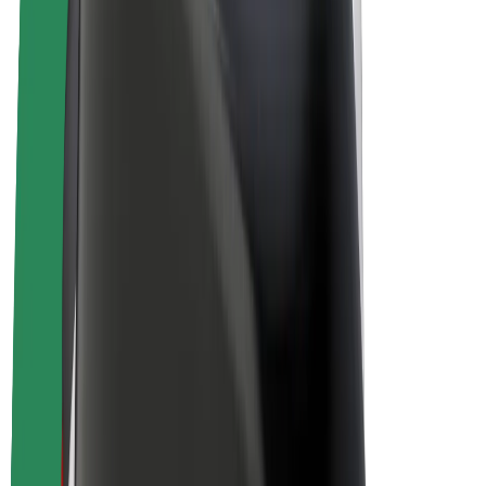
E-kerékpárok
Bolt Plus
Keress a Bolttal
Sofőrök
Sofőr kereset
Futárok
Futár kereset
Bolt Food kereskedők
Flották
Franchise-ok
A Bolt-ról
Karrier