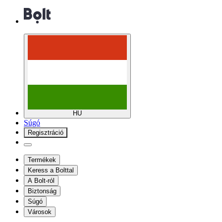
HU
Súgó
Regisztráció
Termékek
Keress a Bolttal
A Bolt-ról
Biztonság
Súgó
Városok