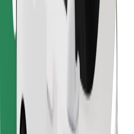
Találd meg kedvenc ételedet!
Bolt Food app letöltése