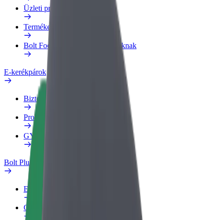
Üzleti profil
Termékek
Bolt Food Business felhasználóknak
E-kerékpárok
Biztonsági részleg
Probléma jelentése
GYIK
Bolt Plus
Előnyök
Csatlakozás