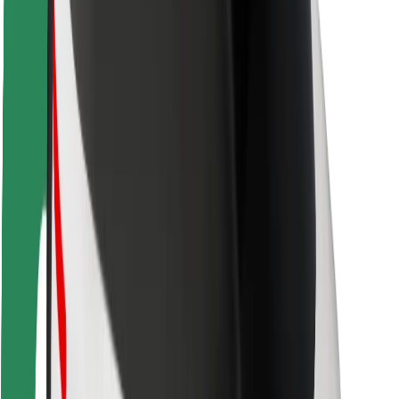
Utasbiztonság
Sofőr biztonság
E-roller biztonság
Biztonsági részleg
Városok
Lokációk
Városi megoldások
Repülőtér
Bolt töltőállomások
Súgó
Utasoknak
Sofőröknek