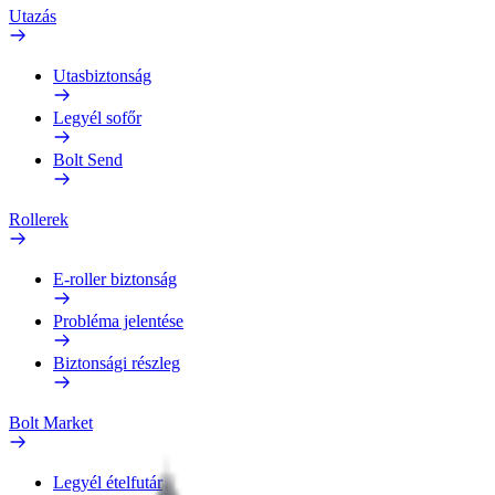
Utazás
Utasbiztonság
Legyél sofőr
Bolt Send
Rollerek
E-roller biztonság
Probléma jelentése
Biztonsági részleg
Bolt Market
Legyél ételfutár