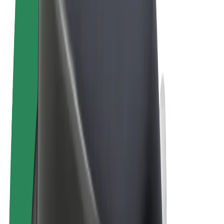
Felhasználási feltételek
Adatvédelem
Sütik
© 2026 Bolt Technology OÜ
Termékek
Utazás
Rollerek
Bolt Market
Bolt Food
Bolt Drive
Bolt cégeknek