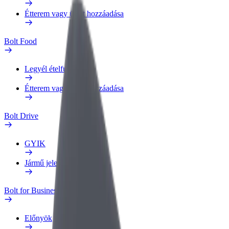
Étterem vagy üzlet hozzáadása
Bolt Food
Legyél ételfutár
Étterem vagy üzlet hozzáadása
Bolt Drive
GYIK
Jármű jelentése
Bolt for Business
Előnyök