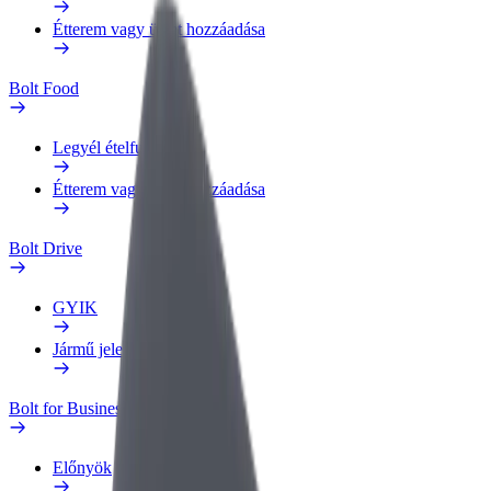
Étterem vagy üzlet hozzáadása
Bolt Food
Legyél ételfutár
Étterem vagy üzlet hozzáadása
Bolt Drive
GYIK
Jármű jelentése
Bolt for Business
Előnyök