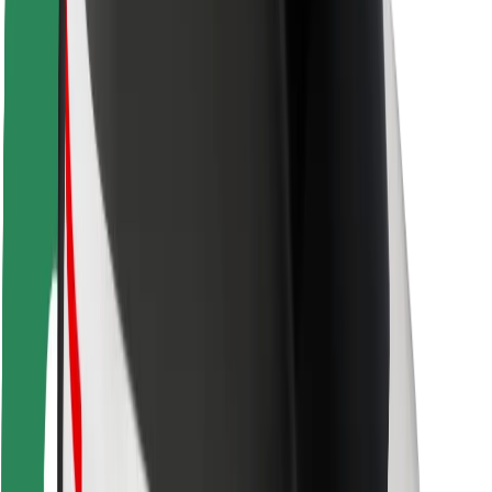
Utasbiztonság
Sofőr biztonság
E-roller biztonság
Biztonsági részleg
Városok
Lokációk
Városi megoldások
Repülőtér
Bolt töltőállomások
Súgó
Utasoknak
Sofőröknek