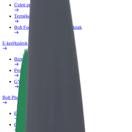
Üzleti profil
Termékek
Bolt Food Business felhasználóknak
E-kerékpárok
Biztonsági részleg
Probléma jelentése
GYIK
Bolt Plus
Előnyök
Csatlakozás