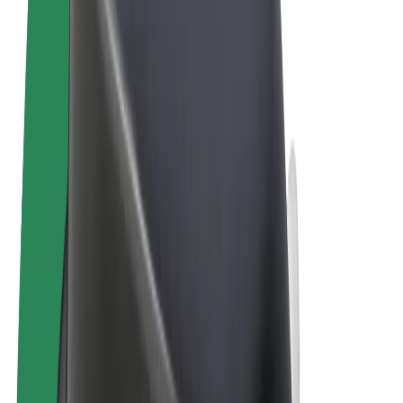
Felhasználási feltételek
Adatvédelem
Sütik
© 2026 Bolt Technology OÜ
Termékek
Utazás
Rollerek
Bolt Market
Bolt Food
Bolt Drive
Bolt cégeknek