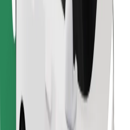
Találd meg kedvenc ételedet!
Bolt Food app letöltése