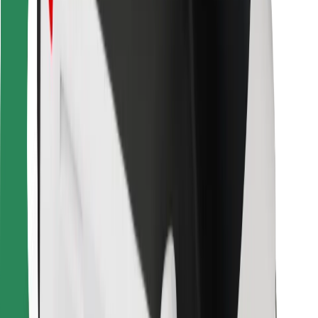
Ételfutároknak
Bolt Food
Flottapartnereknek
Éttermeknek
Bolt for Business
Egyéb
Beszállítók
Felhasználási feltételek
Sütik
Biztonság
Pár perc alatt ott vagyunk érted!
Bolt alkalmazás letöltése