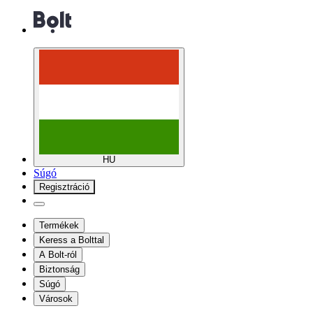
HU
Súgó
Regisztráció
Termékek
Keress a Bolttal
A Bolt-ról
Biztonság
Súgó
Városok