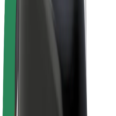
E-kerékpárok
Bolt Plus
Keress a Bolttal
Sofőrök
Sofőr kereset
Futárok
Futár kereset
Bolt Food kereskedők
Flották
Franchise-ok
A Bolt-ról
Karrier