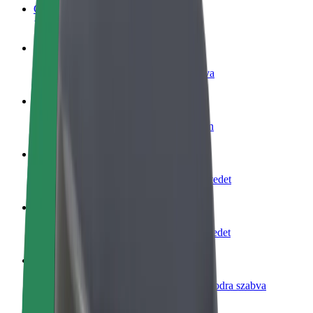
GYIK
Legyél sofőr
Pénzkereseti lehetőség igényeidre szabva
Legyél futár
Legyél futár és részesülj heti kifizetésben
Étterem vagy üzlet hozzáadása
Érj el több felhasználót és növeld keresetedet
Regisztrálj flottatulajdonosként
Légy Bolt flottapartner és növeld keresetedet
Bolt for Business
Bolt termékek és szolgáltatások a vállalatodra szabva