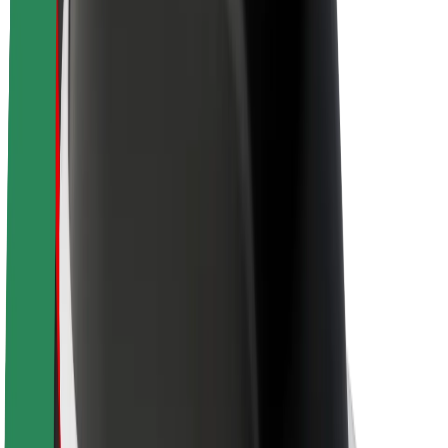
A Boltról
Fenntarthatóság a Boltnál
Project Zero
Blog
Sajtószoba
Brand
Küldetés
Befektetői kapcsolatok
Vezetőség
Márka
Média
Urban Fund
Biztonság