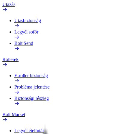
Utazás
Utasbiztonság
Legyél sofőr
Bolt Send
Rollerek
E-roller biztonság
Probléma jelentése
Biztonsági részleg
Bolt Market
Legyél ételfutár