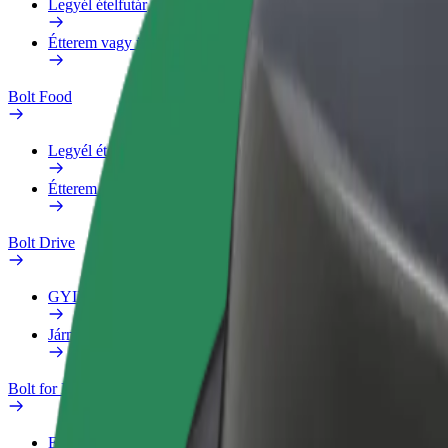
Legyél ételfutár
Étterem vagy üzlet hozzáadása
Bolt Food
Legyél ételfutár
Étterem vagy üzlet hozzáadása
Bolt Drive
GYIK
Jármű jelentése
Bolt for Business
Előnyök