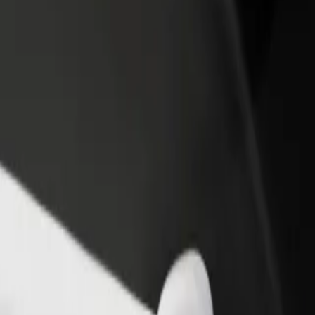
Étterem vagy üzlet hozzáadása
Regisztrálj flottatulajdonosként
Érj el több felhasználót és növeld
Légy Bolt flottapartner és növeld
keresetedet
keresetedet
t
zött? Fedezd fel szolgáltatásainkat, és találd meg a tökéletes megoldá
Irány az alkalmazás