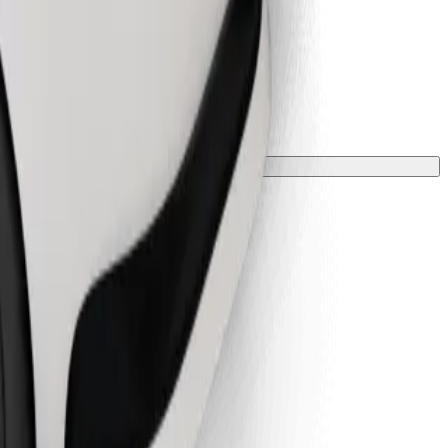
 párnával kell védeni.