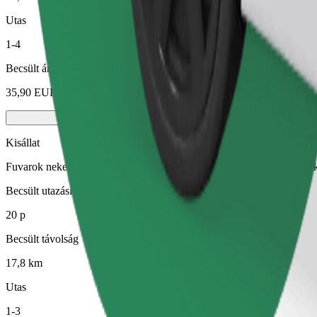
Utas
1-4
Becsült ár
35,90 EUR
Kisállat
Fuvarok neked és kisállatodnak. A kutyáknak kötőszárat kell viselniük
Becsült utazási idő
20 p
Becsült távolság
17,8 km
Utas
1-3