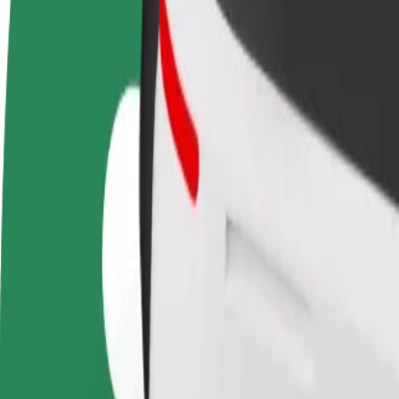
GYIK
Legyél sofőr
Legyél futár
Pénzkereseti lehetőség
Legyél futár és részesülj heti
igényeidre szabva
kifizetésben
Utazás OLVG, locatie Oost és Schiphol, Airport közöt
A leggyorsabb utat keresed OLVG, locatie Oost és Schiphol, Airport kö
Feladó
OLVG, locatie Oost
Címzett
Schiphol, Airport
A kényelem és komfort már csak pár érintésre van!
Taxi