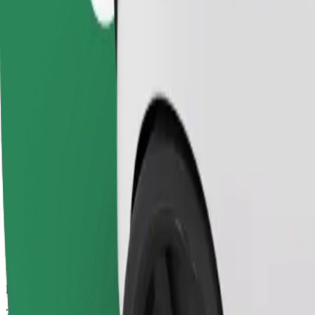
Megbízható fuvarok hétköznapi, közepes méretű járművekkel.
Becsült utazási idő
20 p
Becsült távolság
17,8 km
Utas
1-4
Becsült ár
35,90 EUR
Kényelem
Nagyobb autók, amelyek több lábtérrel és tárolóhellyel rendelkeznek
Becsült utazási idő
20 p