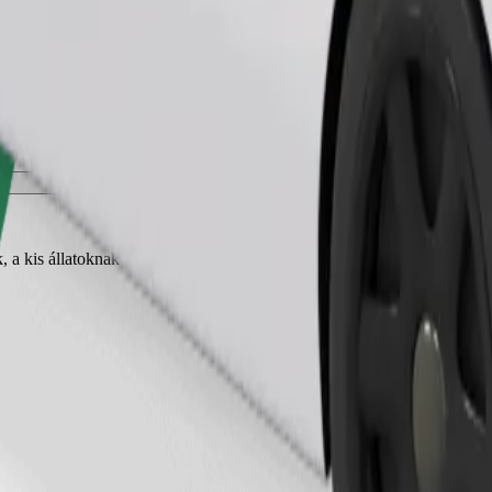
Fuvar rendelése
, a kis állatoknak hordozóra van szükségük, az üléseket takaróval vagy