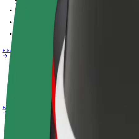
Üzleti profil
Termékek
Bolt Food Business felhasználóknak
E-kerékpárok
Biztonsági részleg
Probléma jelentése
GYIK
Bolt Plus
Előnyök
Csatlakozás