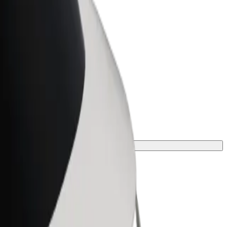
Bolt for Business
Bolt termékek és szolgáltatások a
vállalatodra szabva
st az utazásodhoz.