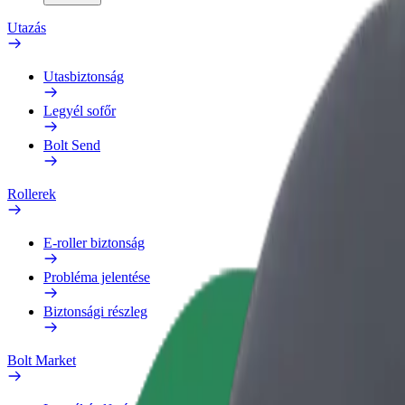
Utazás
Utasbiztonság
Legyél sofőr
Bolt Send
Rollerek
E-roller biztonság
Probléma jelentése
Biztonsági részleg
Bolt Market