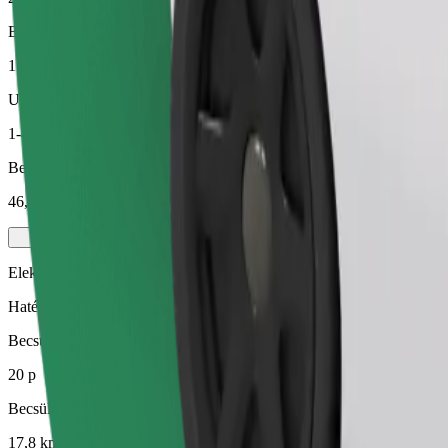
Becsült távolság
17,8 km
Utas
1-4
Becsült ár
46,30 EUR
Elektromos
Hatékony utazások teljesen elektromos járművekkel
Becsült utazási idő
20 p
Becsült távolság
17,8 km