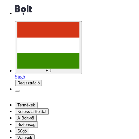
HU
Súgó
Regisztráció
Termékek
Keress a Bolttal
A Bolt-ról
Biztonság
Súgó
Városok