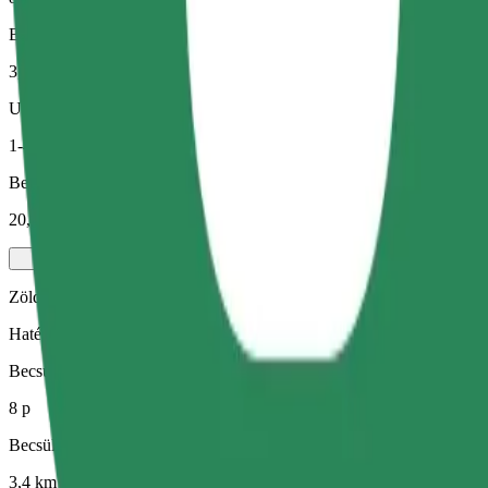
Becsült távolság
3,4 km
Utas
1-4
Becsült ár
20,20 PLN
Zöld
Hatékony fuvarok hibrid és elektromos járművekkel
Becsült utazási idő
8 p
Becsült távolság
3,4 km