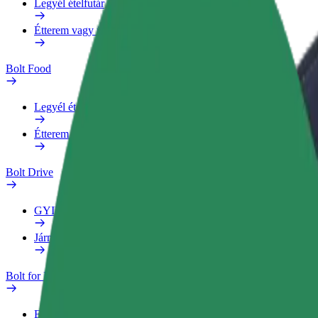
Legyél ételfutár
Étterem vagy üzlet hozzáadása
Bolt Food
Legyél ételfutár
Étterem vagy üzlet hozzáadása
Bolt Drive
GYIK
Jármű jelentése
Bolt for Business
Előnyök