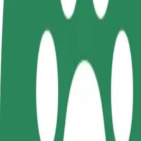
GYIK
Legyél sofőr
Legyél futár
Pénzkereseti lehetőség
Legyél futár és részesülj heti
igényeidre szabva
kifizetésben
Utazás Domaszowska WORD és Main Square között
A leggyorsabb utat keresed Domaszowska WORD és Main Square között?
Feladó
Domaszowska WORD
Címzett
Main Square
A kényelem és komfort már csak pár érintésre van!
Taxi