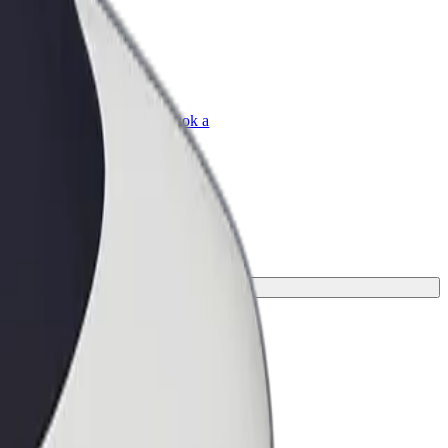
Bolt for Business
Bolt termékek és szolgáltatások a
vállalatodra szabva
 az utazásodhoz.