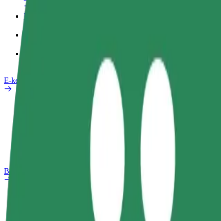
Üzleti profil
Termékek
Bolt Food Business felhasználóknak
E-kerékpárok
Biztonsági részleg
Probléma jelentése
GYIK
Bolt Plus
Előnyök
Csatlakozás