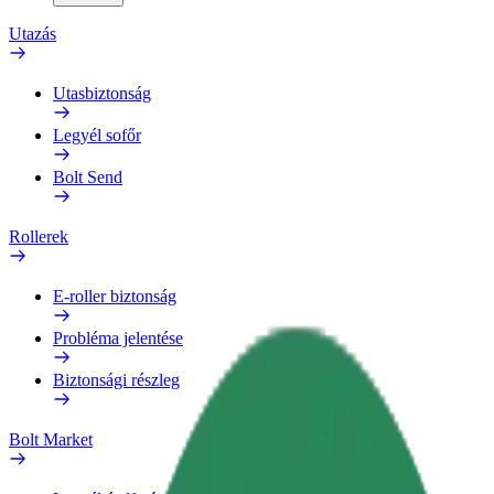
Utazás
Utasbiztonság
Legyél sofőr
Bolt Send
Rollerek
E-roller biztonság
Probléma jelentése
Biztonsági részleg
Bolt Market