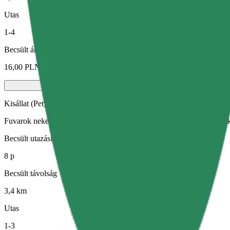
Utas
1-4
Becsült ár
16,00 PLN
Kisállat (Pet)
Fuvarok neked és kisállatodnak. A kutyáknak kötőszárat kell viselniük
Becsült utazási idő
8 p
Becsült távolság
3,4 km
Utas
1-3