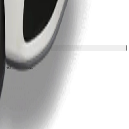
 párnával kell védeni.