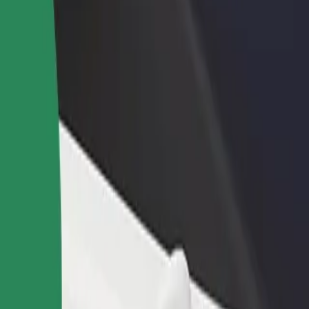
Étterem vagy üzlet hozzáadása
Regisztrálj flottatulajdonosként
Érj el több felhasználót és növeld
Légy Bolt flottapartner és növeld
keresetedet
keresetedet
 Fedezd fel szolgáltatásainkat, és találd meg a tökéletes megoldást
Irány az alkalmazás