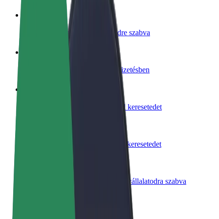
Legyél sofőr
Pénzkereseti lehetőség igényeidre szabva
Legyél futár
Legyél futár és részesülj heti kifizetésben
Étterem vagy üzlet hozzáadása
Érj el több felhasználót és növeld keresetedet
Regisztrálj flottatulajdonosként
Légy Bolt flottapartner és növeld keresetedet
Bolt for Business
Bolt termékek és szolgáltatások a vállalatodra szabva