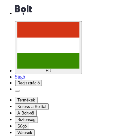
HU
Súgó
Regisztráció
Termékek
Keress a Bolttal
A Bolt-ról
Biztonság
Súgó
Városok