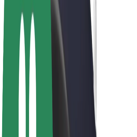
Bolt Plus
Keress a Bolttal
Sofőrök
Sofőr kereset
Futárok
Futár kereset
Bolt Food kereskedők
Flották
Franchise-ok
A Bolt-ról
Karrier
A Boltról