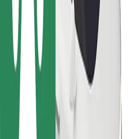
Bolt Food
Flottapartnereknek
Éttermeknek
Bolt for Business
Egyéb
Beszállítók
Felhasználási feltételek
Sütik
Biztonság
Pár perc alatt ott vagyunk érted!
Bolt alkalmazás letöltése
Találd meg kedvenc ételedet!