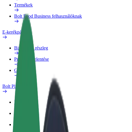
Termékek
Bolt Food Business felhasználóknak
E-kerékpárok
Biztonsági részleg
Probléma jelentése
GYIK
Bolt Plus
Előnyök
Csatlakozás
GYIK