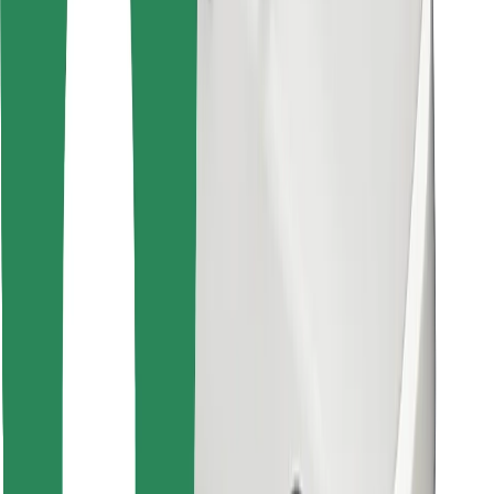
Bolt Food app letöltése