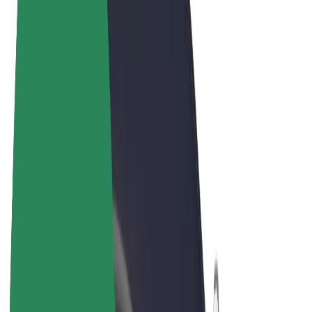
Felhasználási feltételek
Adatvédelem
Sütik
© 2026 Bolt Technology OÜ
Termékek
Utazás
Rollerek
Bolt Market
Bolt Food
Bolt Drive
Bolt cégeknek
E-kerékpárok