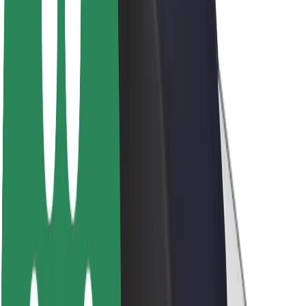
Fenntarthatóság a Boltnál
Project Zero
Blog
Sajtószoba
Brand
Küldetés
Befektetői kapcsolatok
Vezetőség
Márka
Média
Urban Fund
Biztonság
Utasbiztonság