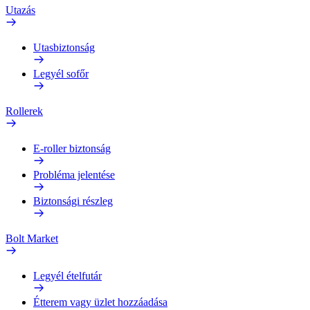
Utazás
Utasbiztonság
Legyél sofőr
Rollerek
E-roller biztonság
Probléma jelentése
Biztonsági részleg
Bolt Market
Legyél ételfutár
Étterem vagy üzlet hozzáadása