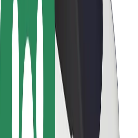
Sofőr biztonság
E-roller biztonság
Biztonsági részleg
Városok
Lokációk
Városi megoldások
Repülőtér
Bolt töltőállomások
Súgó
Utasoknak
Sofőröknek
Ételfutároknak