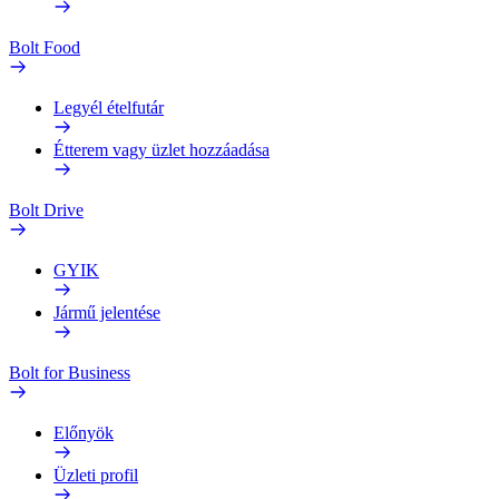
Bolt Food
Legyél ételfutár
Étterem vagy üzlet hozzáadása
Bolt Drive
GYIK
Jármű jelentése
Bolt for Business
Előnyök
Üzleti profil