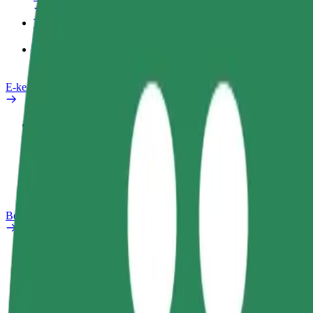
Termékek
Bolt Food Business felhasználóknak
E-kerékpárok
Biztonsági részleg
Probléma jelentése
GYIK
Bolt Plus
Előnyök
Csatlakozás
GYIK