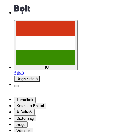
HU
Súgó
Regisztráció
Termékek
Keress a Bolttal
A Bolt-ról
Biztonság
Súgó
Városok