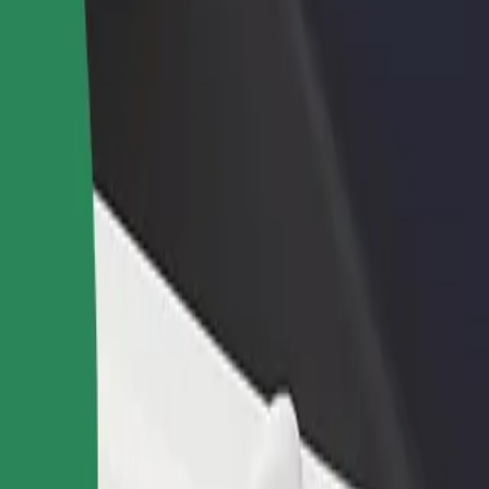
Étterem vagy üzlet hozzáadása
Regisztrálj flottatulajdonosként
Érj el több felhasználót és növeld
Légy Bolt flottapartner és növeld
keresetedet
keresetedet
 között
 között? Fedezd fel szolgáltatásainkat, és találd meg a tökéletes m
Irány az alkalmazás