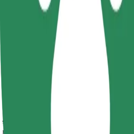
9 p
Becsült távolság
4,1 km
Utas
1-4
Becsült ár
16,90 PLN
Kényelem
Nagyobb autók, amelyek több lábtérrel és tárolóhellyel rendelkeznek
Becsült utazási idő
9 p
Becsült távolság