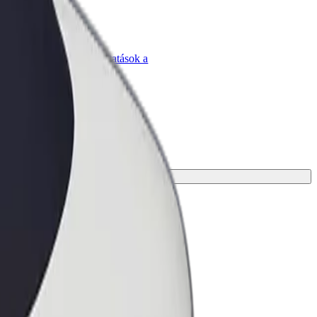
Bolt for Business
Bolt termékek és szolgáltatások a
vállalatodra szabva
egoldást az utazásodhoz.