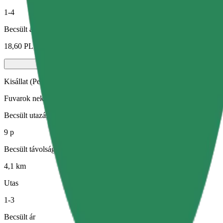
1-4
Becsült ár
18,60 PLN
Kisállat (Pet)
Fuvarok neked és kisállatodnak. A kutyáknak kötőszárat kell viselniük
Becsült utazási idő
9 p
Becsült távolság
4,1 km
Utas
1-3
Becsült ár