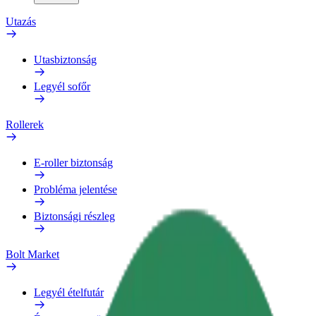
Utazás
Utasbiztonság
Legyél sofőr
Rollerek
E-roller biztonság
Probléma jelentése
Biztonsági részleg
Bolt Market
Legyél ételfutár