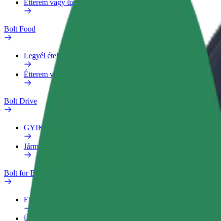
Étterem vagy üzlet hozzáadása
Bolt Food
Legyél ételfutár
Étterem vagy üzlet hozzáadása
Bolt Drive
GYIK
Jármű jelentése
Bolt for Business
Előnyök
Üzleti profil