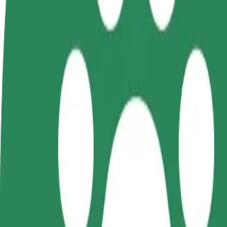
Legyél sofőr
Legyél futár
Pénzkereseti lehetőség
Legyél futár és részesülj heti
igényeidre szabva
kifizetésben
Utazás Domaszowska WORD és Dworzec autobusowy
A leggyorsabb utat keresed Domaszowska WORD és Dworzec autobusowy
Feladó
Domaszowska WORD
Címzett
Dworzec autobusowy
A kényelem és komfort már csak pár érintésre van!
Taxi
Megbízható fuvarok hétköznapi, közepes méretű járművekkel.
Becsült utazási idő