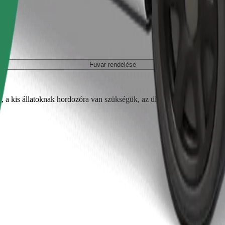
Fuvar rendelése
, a kis állatoknak hordozóra van szükségük, az üléseket takaróval vagy