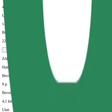
4,1 km
Utas
1-4
Becsült ár
22,80 PLN
Zöld
Hatékony fuvarok hibrid és elektromos járművekkel
Becsült utazási idő
9 p
Becsült távolság
4,1 km
Utas