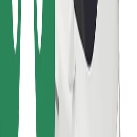
Bolt Food
Flottapartnereknek
Éttermeknek
Bolt for Business
Egyéb
Beszállítók
Felhasználási feltételek
Sütik
Biztonság
Pár perc alatt ott vagyunk érted!
Bolt alkalmazás letöltése
Találd meg kedvenc ételedet!