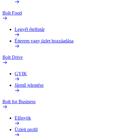
Bolt Food
Legyél ételfutár
Étterem vagy üzlet hozzáadása
Bolt Drive
GYIK
Jármű jelentése
Bolt for Business
Előnyök
Üzleti profil