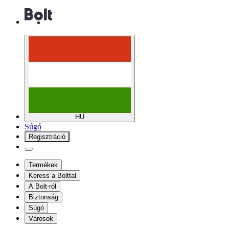
HU
Súgó
Regisztráció
Termékek
Keress a Bolttal
A Bolt-ról
Biztonság
Súgó
Városok