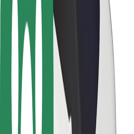
Sofőr biztonság
E-roller biztonság
Biztonsági részleg
Városok
Lokációk
Városi megoldások
Repülőtér
Bolt töltőállomások
Súgó
Utasoknak
Sofőröknek
Ételfutároknak