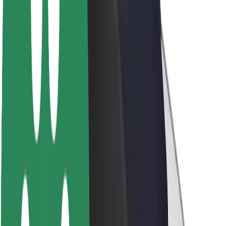
Fenntarthatóság a Boltnál
Project Zero
Blog
Sajtószoba
Brand
Küldetés
Befektetői kapcsolatok
Vezetőség
Márka
Média
Urban Fund
Biztonság
Utasbiztonság