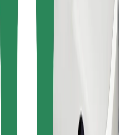
Bolt Food app letöltése