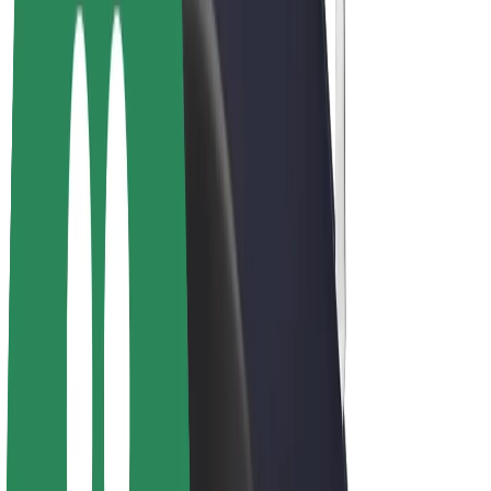
Bolt Plus
Keress a Bolttal
Sofőrök
Sofőr kereset
Futárok
Futár kereset
Bolt Food kereskedők
Flották
Franchise-ok
A Bolt-ról
Karrier
A Boltról