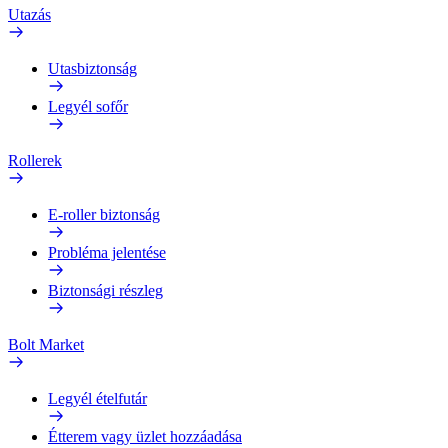
Utazás
Utasbiztonság
Legyél sofőr
Rollerek
E-roller biztonság
Probléma jelentése
Biztonsági részleg
Bolt Market
Legyél ételfutár
Étterem vagy üzlet hozzáadása