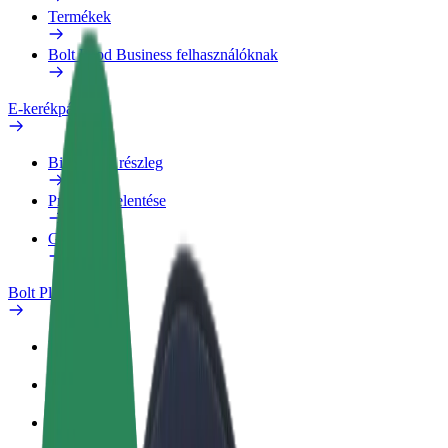
Termékek
Bolt Food Business felhasználóknak
E-kerékpárok
Biztonsági részleg
Probléma jelentése
GYIK
Bolt Plus
Előnyök
Csatlakozás
GYIK