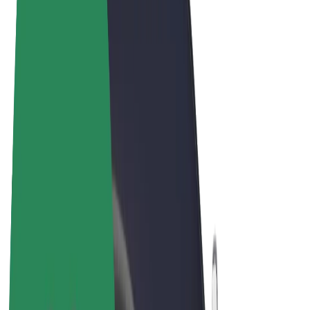
Felhasználási feltételek
Adatvédelem
Sütik
© 2026 Bolt Technology OÜ
Termékek
Utazás
Rollerek
Bolt Market
Bolt Food
Bolt Drive
Bolt cégeknek
E-kerékpárok