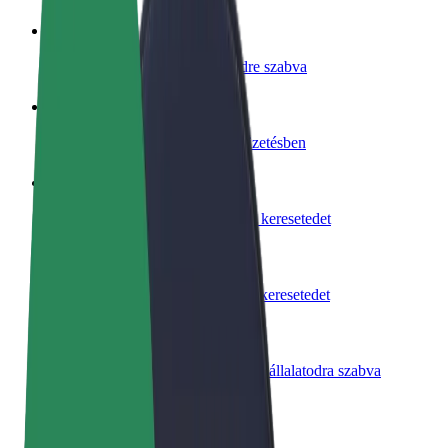
Legyél sofőr
Pénzkereseti lehetőség igényeidre szabva
Legyél futár
Legyél futár és részesülj heti kifizetésben
Étterem vagy üzlet hozzáadása
Érj el több felhasználót és növeld keresetedet
Regisztrálj flottatulajdonosként
Légy Bolt flottapartner és növeld keresetedet
Bolt for Business
Bolt termékek és szolgáltatások a vállalatodra szabva