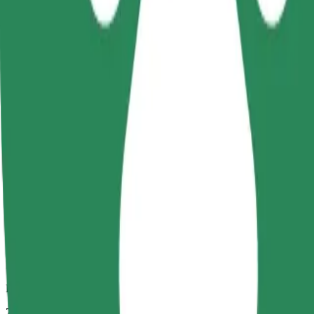
Megbízható fuvarok hétköznapi, közepes méretű járművekkel.
Becsült utazási idő
7 p
Becsült távolság
2,3 km
Utas
1-4
Becsült ár
11,60 PLN
Kényelem
Nagyobb autók, amelyek több lábtérrel és tárolóhellyel rendelkeznek
Becsült utazási idő
7 p