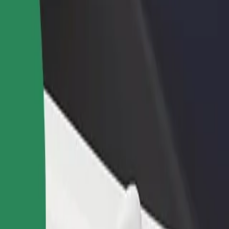
Étterem vagy üzlet hozzáadása
Regisztrálj flottatulajdonosként
Érj el több felhasználót és növeld
Légy Bolt flottapartner és növeld
keresetedet
keresetedet
d fel szolgáltatásainkat, és találd meg a tökéletes megoldást az uta
Irány az alkalmazás