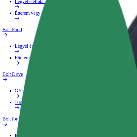
Legyél ételfutár
Étterem vagy üzlet hozzáadása
Bolt Food
Legyél ételfutár
Étterem vagy üzlet hozzáadása
Bolt Drive
GYIK
Jármű jelentése
Bolt for Business
Előnyök