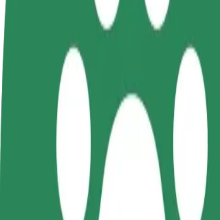
GYIK
Legyél sofőr
Legyél futár
Pénzkereseti lehetőség
Legyél futár és részesülj heti
igényeidre szabva
kifizetésben
Utazás EXBUD Arena és Main Square között
A leggyorsabb utat keresed EXBUD Arena és Main Square között? Fedez
Feladó
EXBUD Arena
Címzett
Main Square
A kényelem és komfort már csak pár érintésre van!
Taxi