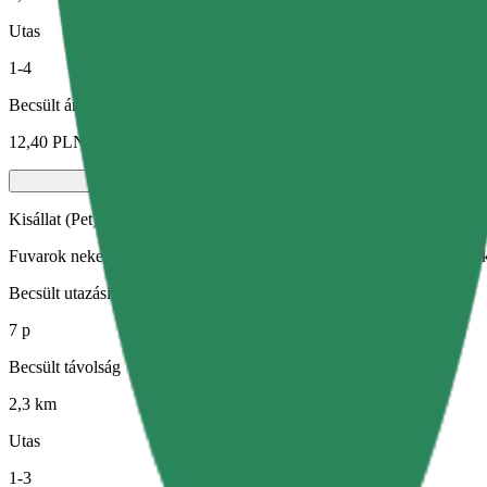
Utas
1-4
Becsült ár
12,40 PLN
Kisállat (Pet)
Fuvarok neked és kisállatodnak. A kutyáknak kötőszárat kell viselniük
Becsült utazási idő
7 p
Becsült távolság
2,3 km
Utas
1-3