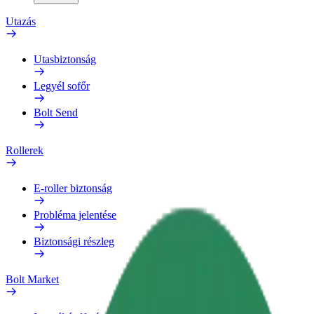
Utazás
Utasbiztonság
Legyél sofőr
Bolt Send
Rollerek
E-roller biztonság
Probléma jelentése
Biztonsági részleg
Bolt Market