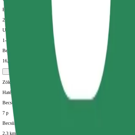
Becsült távolság
2,3 km
Utas
1-4
Becsült ár
16,50 PLN
Zöld
Hatékony fuvarok hibrid és elektromos járművekkel
Becsült utazási idő
7 p
Becsült távolság
2,3 km