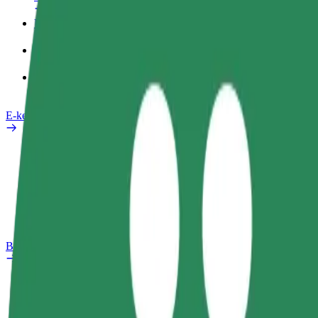
Üzleti profil
Termékek
Bolt Food Business felhasználóknak
E-kerékpárok
Biztonsági részleg
Probléma jelentése
GYIK
Bolt Plus
Előnyök
Csatlakozás