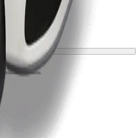
 párnával kell védeni.