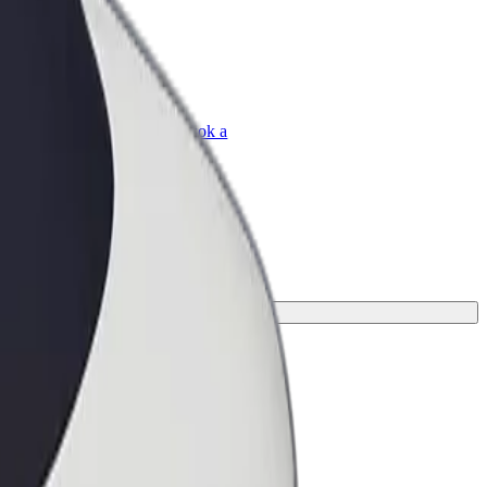
Bolt for Business
Bolt termékek és szolgáltatások a
vállalatodra szabva
zásodhoz.