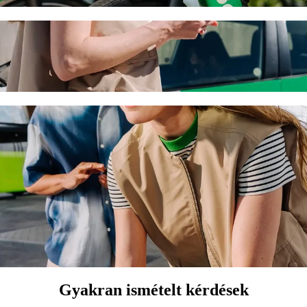
 Airport (LCA) Bolt utasszállítással
port (LCA) eléréséhez. A Bolttal az utazás körülbelül 12 p időt vesz ig
rnaca Airport (LCA) között
.
mentes járműveket kínál.
t Basic szolgáltatással.
Gyakran ismételt kérdések