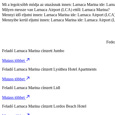
Mi a legolcsóbb módja az utazásnak innen: Larnaca Marina ide: Lar
A legmegfizethetőbb módja az utazásnak innen: Larnaca Marina ide: 
Milyen messze van Larnaca Airport (LCA) ettől: Larnaca Marina?
Larnaca Airport (LCA) körülbelül 8,9 km távolságra van Larnaca Mar
Mennyi idő eljutni innen: Larnaca Marina ide: Larnaca Airport (LCA
Körülbelül 12 p időt vesz igénybe eljutni innen: Larnaca Marina ide: 
Mennyibe kerül eljutni innen: Larnaca Marina ide: Larnaca Airport 
Az utazás várható ára innen: Larnaca Marina ide: Larnaca Airport (
Fedez
Feladó
Larnaca Marina
címzett
Jumbo
Mutass többet
Feladó
Larnaca Marina
címzett
Lysithea Hotel Apartments
Mutass többet
Feladó
Larnaca Marina
címzett
Lidl
Mutass többet
Feladó
Larnaca Marina
címzett
Lordos Beach Hotel