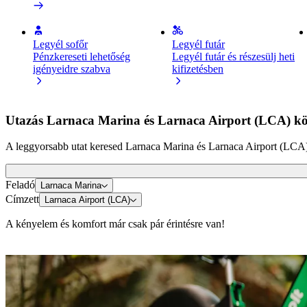
Legyél sofőr
Legyél futár
Pénzkereseti lehetőség
Legyél futár és részesülj heti
igényeidre szabva
kifizetésben
Utazás Larnaca Marina és Larnaca Airport (LCA) kö
A leggyorsabb utat keresed Larnaca Marina és Larnaca Airport (LCA) k
Feladó
Larnaca Marina
Címzett
Larnaca Airport (LCA)
A kényelem és komfort már csak pár érintésre van!
E-rollerek vagy e-kerékpárok
Közlekedj Lárnaka városában rollerrel vagy e-kerékpárral
Töltsd le a Bolt appot