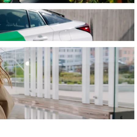
énybe, és várhatóan 19,00 EUR EUR lesz. Bármilyen alkalomra,