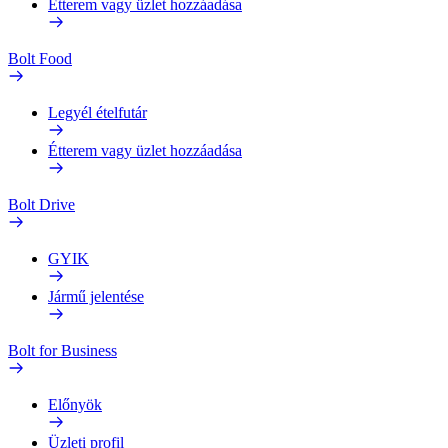
Étterem vagy üzlet hozzáadása
Bolt Food
Legyél ételfutár
Étterem vagy üzlet hozzáadása
Bolt Drive
GYIK
Jármű jelentése
Bolt for Business
Előnyök
Üzleti profil