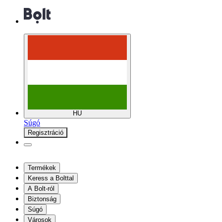
HU
Súgó
Regisztráció
Termékek
Keress a Bolttal
A Bolt-ról
Biztonság
Súgó
Városok