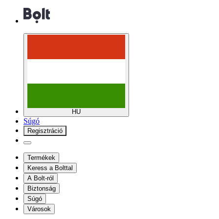
HU
Súgó
Regisztráció
Termékek
Keress a Bolttal
A Bolt-ról
Biztonság
Súgó
Városok