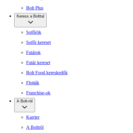
Bolt Plus
Keress a Bolttal
Sofőrök
Sofőr kereset
Futárok
Futár kereset
Bolt Food kereskedők
Flották
Franchise-ok
A Bolt-ról
Karrier
A Boltról