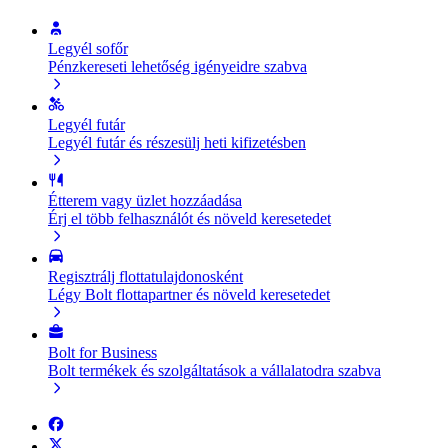
Legyél sofőr
Pénzkereseti lehetőség igényeidre szabva
Legyél futár
Legyél futár és részesülj heti kifizetésben
Étterem vagy üzlet hozzáadása
Érj el több felhasználót és növeld keresetedet
Regisztrálj flottatulajdonosként
Légy Bolt flottapartner és növeld keresetedet
Bolt for Business
Bolt termékek és szolgáltatások a vállalatodra szabva