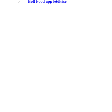
Bolt Food app letöltése