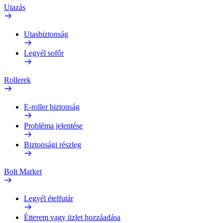
Utazás
Utasbiztonság
Legyél sofőr
Rollerek
E-roller biztonság
Probléma jelentése
Biztonsági részleg
Bolt Market
Legyél ételfutár
Étterem vagy üzlet hozzáadása