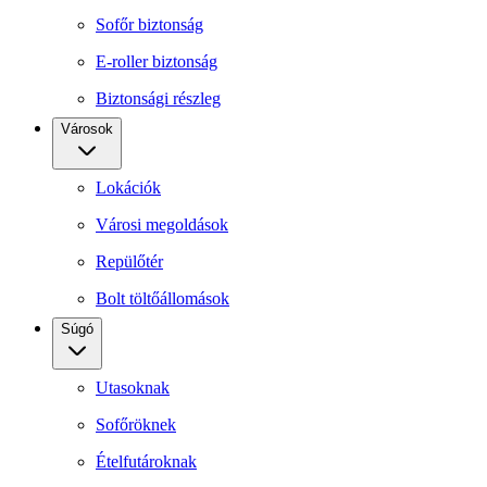
Sofőr biztonság
E-roller biztonság
Biztonsági részleg
Városok
Lokációk
Városi megoldások
Repülőtér
Bolt töltőállomások
Súgó
Utasoknak
Sofőröknek
Ételfutároknak