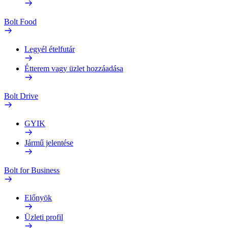
Bolt Food
Legyél ételfutár
Étterem vagy üzlet hozzáadása
Bolt Drive
GYIK
Jármű jelentése
Bolt for Business
Előnyök
Üzleti profil