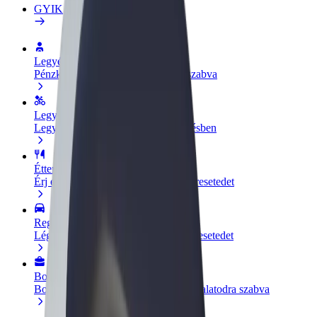
GYIK
Legyél sofőr
Pénzkereseti lehetőség igényeidre szabva
Legyél futár
Legyél futár és részesülj heti kifizetésben
Étterem vagy üzlet hozzáadása
Érj el több felhasználót és növeld keresetedet
Regisztrálj flottatulajdonosként
Légy Bolt flottapartner és növeld keresetedet
Bolt for Business
Bolt termékek és szolgáltatások a vállalatodra szabva