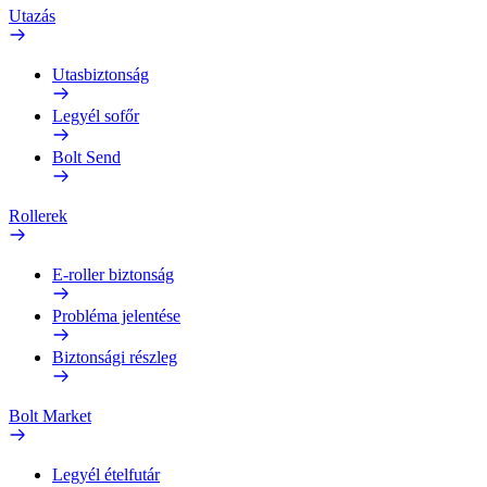
Utazás
Utasbiztonság
Legyél sofőr
Bolt Send
Rollerek
E-roller biztonság
Probléma jelentése
Biztonsági részleg
Bolt Market
Legyél ételfutár