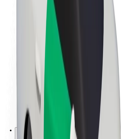
A Boltról
Fenntarthatóság a Boltnál
Project Zero
Blog
Sajtószoba
Brand
Küldetés
Befektetői kapcsolatok
Vezetőség
Márka
Média
Urban Fund
Biztonság