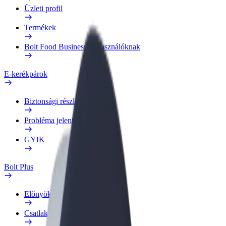
Üzleti profil
Termékek
Bolt Food Business felhasználóknak
E-kerékpárok
Biztonsági részleg
Probléma jelentése
GYIK
Bolt Plus
Előnyök
Csatlakozás