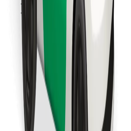
Találd meg kedvenc ételedet!
Bolt Food app letöltése