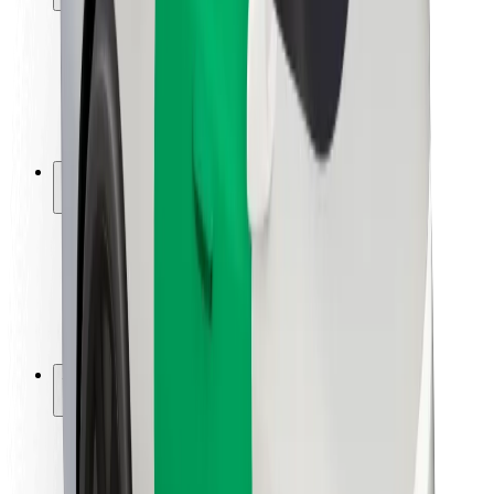
Utasbiztonság
Sofőr biztonság
E-roller biztonság
Biztonsági részleg
Városok
Lokációk
Városi megoldások
Repülőtér
Bolt töltőállomások
Súgó
Utasoknak
Sofőröknek