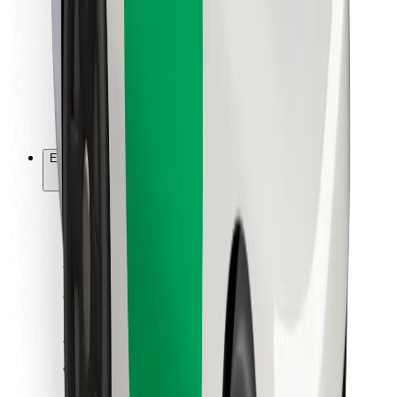
Ételfutároknak
Bolt Food
Flottapartnereknek
Éttermeknek
Bolt for Business
Egyéb
Beszállítók
Felhasználási feltételek
Sütik
Biztonság
Pár perc alatt ott vagyunk érted!
Bolt alkalmazás letöltése