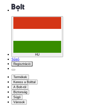
HU
Súgó
Regisztráció
Termékek
Keress a Bolttal
A Bolt-ról
Biztonság
Súgó
Városok