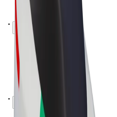
E-kerékpárok
Bolt Plus
Keress a Bolttal
Sofőrök
Sofőr kereset
Futárok
Futár kereset
Bolt Food kereskedők
Flották
Franchise-ok
A Bolt-ról
Karrier