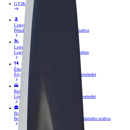
GYIK
Legyél sofőr
Pénzkereseti lehetőség igényeidre szabva
Legyél futár
Legyél futár és részesülj heti kifizetésben
Étterem vagy üzlet hozzáadása
Érj el több felhasználót és növeld keresetedet
Regisztrálj flottatulajdonosként
Légy Bolt flottapartner és növeld keresetedet
Bolt for Business
Bolt termékek és szolgáltatások a vállalatodra szabva