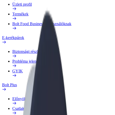
Üzleti profil
Termékek
Bolt Food Business felhasználóknak
E-kerékpárok
Biztonsági részleg
Probléma jelentése
GYIK
Bolt Plus
Előnyök
Csatlakozás