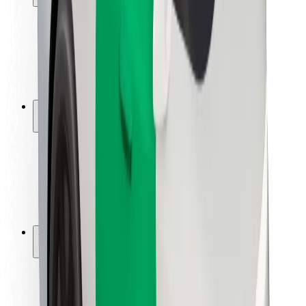
Utasbiztonság
Sofőr biztonság
E-roller biztonság
Biztonsági részleg
Városok
Lokációk
Városi megoldások
Repülőtér
Bolt töltőállomások
Súgó
Utasoknak
Sofőröknek