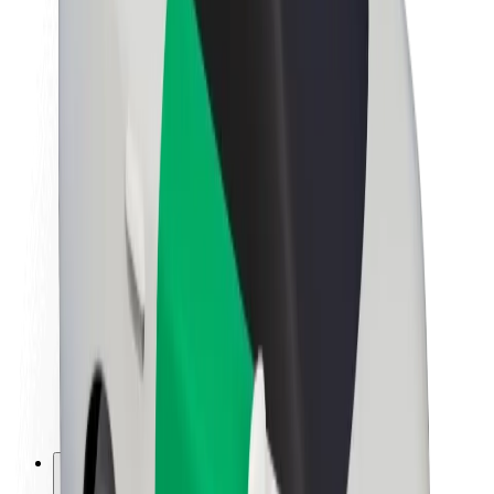
A Boltról
Fenntarthatóság a Boltnál
Project Zero
Blog
Sajtószoba
Brand
Küldetés
Befektetői kapcsolatok
Vezetőség
Márka
Média
Urban Fund
Biztonság