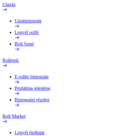
Utazás
Utasbiztonság
Legyél sofőr
Bolt Send
Rollerek
E-roller biztonság
Probléma jelentése
Biztonsági részleg
Bolt Market
Legyél ételfutár