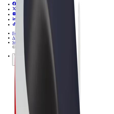
Felhasználási feltételek
Adatvédelem
Sütik
© 2026 Bolt Technology OÜ
Termékek
Utazás
Rollerek
Bolt Market
Bolt Food
Bolt Drive
Bolt cégeknek