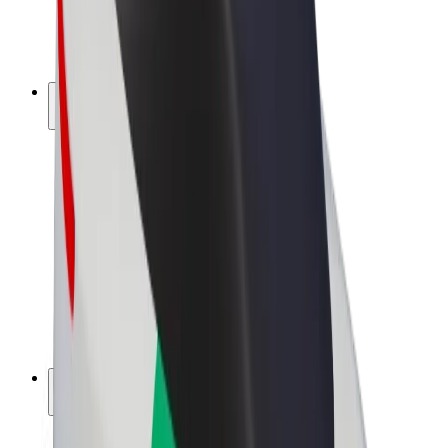
E-kerékpárok
Bolt Plus
Keress a Bolttal
Sofőrök
Sofőr kereset
Futárok
Futár kereset
Bolt Food kereskedők
Flották
Franchise-ok
A Bolt-ról
Karrier