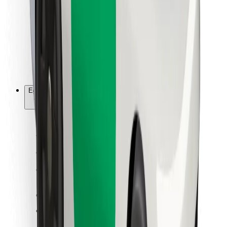
Ételfutároknak
Bolt Food
Flottapartnereknek
Éttermeknek
Bolt for Business
Egyéb
Beszállítók
Felhasználási feltételek
Sütik
Biztonság
Pár perc alatt ott vagyunk érted!
Bolt alkalmazás letöltése