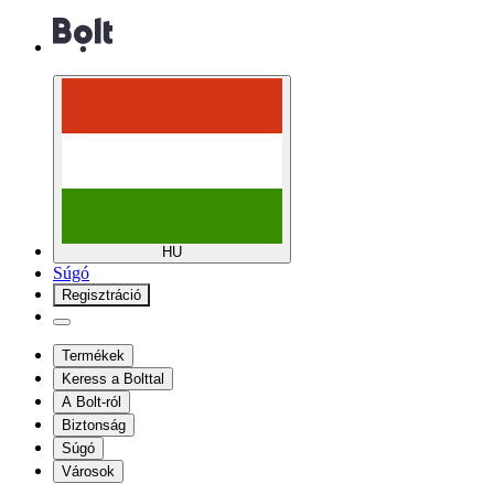
HU
Súgó
Regisztráció
Termékek
Keress a Bolttal
A Bolt-ról
Biztonság
Súgó
Városok