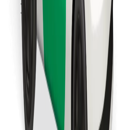
Találd meg kedvenc ételedet!
Bolt Food app letöltése