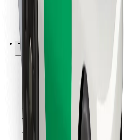
Bolt Food
Flottapartnereknek
Éttermeknek
Bolt for Business
Egyéb
Beszállítók
Felhasználási feltételek
Sütik
Biztonság
Pár perc alatt ott vagyunk érted!
Bolt alkalmazás letöltése
Találd meg kedvenc ételedet!