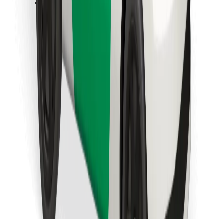
Bolt Food app letöltése