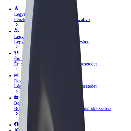
Legyél sofőr
Pénzkereseti lehetőség igényeidre szabva
Legyél futár
Legyél futár és részesülj heti kifizetésben
Étterem vagy üzlet hozzáadása
Érj el több felhasználót és növeld keresetedet
Regisztrálj flottatulajdonosként
Légy Bolt flottapartner és növeld keresetedet
Bolt for Business
Bolt termékek és szolgáltatások a vállalatodra szabva