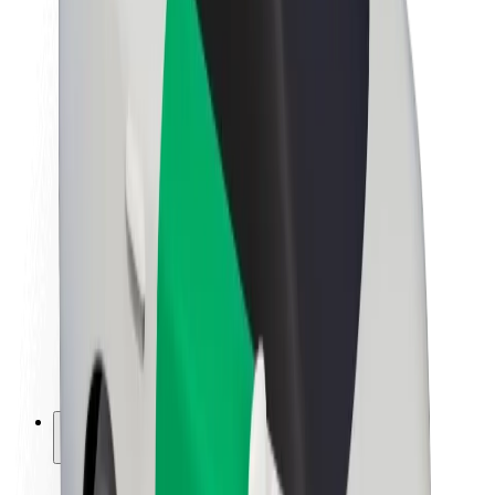
Fenntarthatóság a Boltnál
Project Zero
Blog
Sajtószoba
Brand
Küldetés
Befektetői kapcsolatok
Vezetőség
Márka
Média
Urban Fund
Biztonság
Utasbiztonság