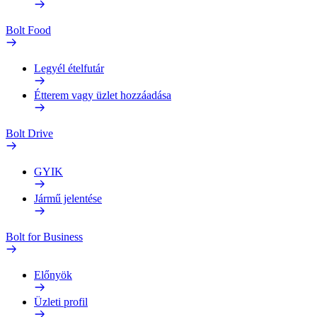
Bolt Food
Legyél ételfutár
Étterem vagy üzlet hozzáadása
Bolt Drive
GYIK
Jármű jelentése
Bolt for Business
Előnyök
Üzleti profil