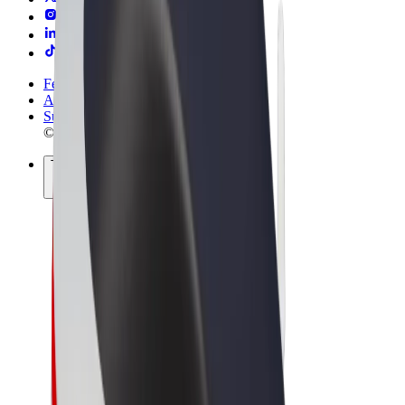
Felhasználási feltételek
Adatvédelem
Sütik
© 2026 Bolt Technology OÜ
Termékek
Utazás
Rollerek
Bolt Market
Bolt Food
Bolt Drive
Bolt cégeknek
E-kerékpárok