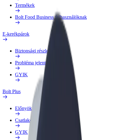
Termékek
Bolt Food Business felhasználóknak
E-kerékpárok
Biztonsági részleg
Probléma jelentése
GYIK
Bolt Plus
Előnyök
Csatlakozás
GYIK