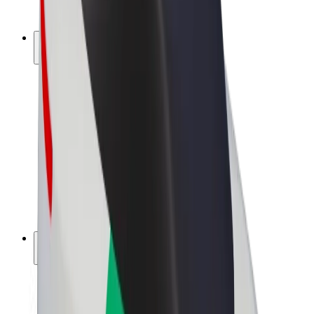
Bolt Plus
Keress a Bolttal
Sofőrök
Sofőr kereset
Futárok
Futár kereset
Bolt Food kereskedők
Flották
Franchise-ok
A Bolt-ról
Karrier
A Boltról