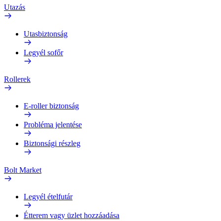
Utazás
Utasbiztonság
Legyél sofőr
Rollerek
E-roller biztonság
Probléma jelentése
Biztonsági részleg
Bolt Market
Legyél ételfutár
Étterem vagy üzlet hozzáadása