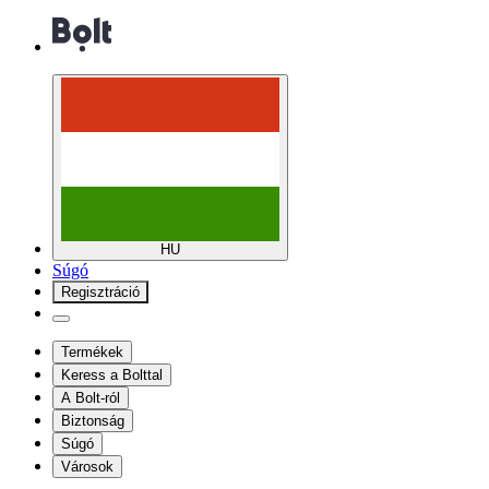
HU
Súgó
Regisztráció
Termékek
Keress a Bolttal
A Bolt-ról
Biztonság
Súgó
Városok