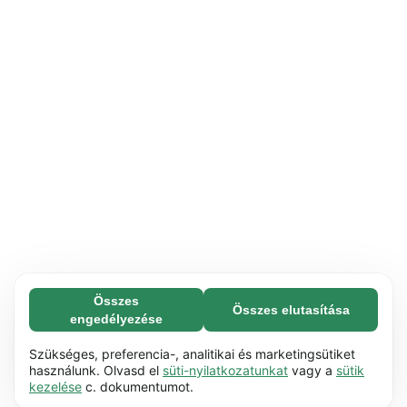
Összes
Összes elutasítása
Feltétlenül szükséges (65)
engedélyezése
A feltétlenül szükséges sütik segítenek abban,
További információ
hogy weboldalunk használható legyen azáltal,
Szükséges, preferencia-, analitikai és marketingsütiket
hogy lehetővé teszik az olyan alapvető
használunk. Olvasd el
süti-nyilatkozatunkat
vagy a
sütik
Preferencia (17)
kezelése
c. dokumentumot.
funkciókat, mint pl. a görgetés. A weboldal nem
A preferenciasütik lehetővé teszik a
További információ
tud megfelelően működni ezek a sütik