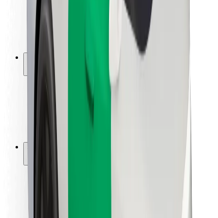
Sofőr biztonság
E-roller biztonság
Biztonsági részleg
Városok
Lokációk
Városi megoldások
Repülőtér
Bolt töltőállomások
Súgó
Utasoknak
Sofőröknek
Ételfutároknak