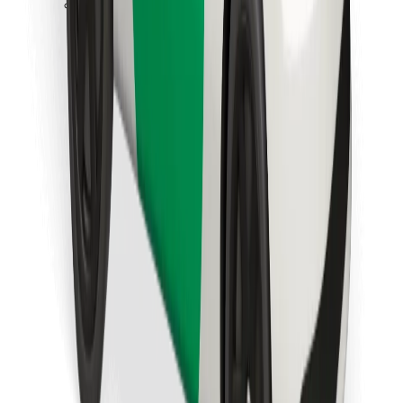
Bolt Food app letöltése