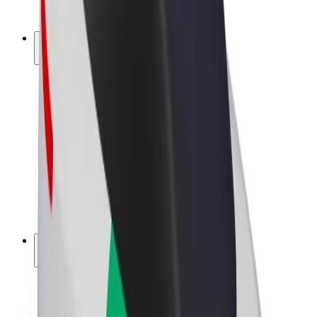
Bolt Plus
Keress a Bolttal
Sofőrök
Sofőr kereset
Futárok
Futár kereset
Bolt Food kereskedők
Flották
Franchise-ok
A Bolt-ról
Karrier
A Boltról