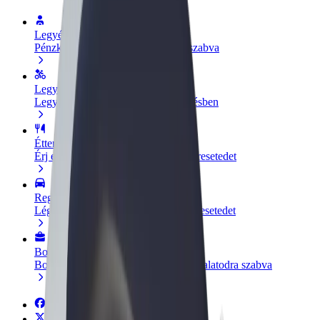
Legyél sofőr
Pénzkereseti lehetőség igényeidre szabva
Legyél futár
Legyél futár és részesülj heti kifizetésben
Étterem vagy üzlet hozzáadása
Érj el több felhasználót és növeld keresetedet
Regisztrálj flottatulajdonosként
Légy Bolt flottapartner és növeld keresetedet
Bolt for Business
Bolt termékek és szolgáltatások a vállalatodra szabva