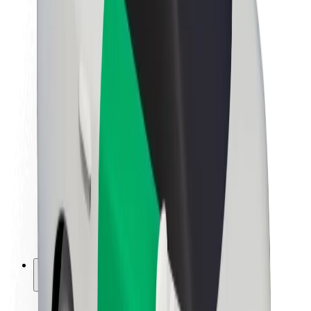
Fenntarthatóság a Boltnál
Project Zero
Blog
Sajtószoba
Brand
Küldetés
Befektetői kapcsolatok
Vezetőség
Márka
Média
Urban Fund
Biztonság
Utasbiztonság