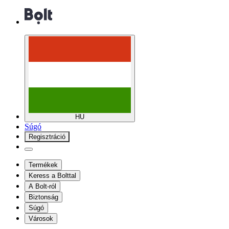
HU
Súgó
Regisztráció
Termékek
Keress a Bolttal
A Bolt-ról
Biztonság
Súgó
Városok