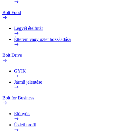
Bolt Food
Legyél ételfutár
Étterem vagy üzlet hozzáadása
Bolt Drive
GYIK
Jármű jelentése
Bolt for Business
Előnyök
Üzleti profil