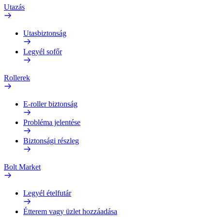
Utazás
Utasbiztonság
Legyél sofőr
Rollerek
E-roller biztonság
Probléma jelentése
Biztonsági részleg
Bolt Market
Legyél ételfutár
Étterem vagy üzlet hozzáadása