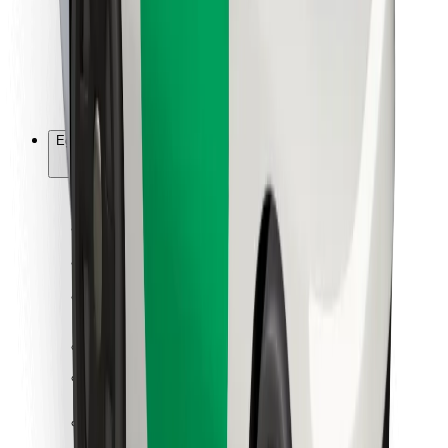
Bolt Food
Flottapartnereknek
Éttermeknek
Bolt for Business
Egyéb
Beszállítók
Felhasználási feltételek
Sütik
Biztonság
Pár perc alatt ott vagyunk érted!
Bolt alkalmazás letöltése
Találd meg kedvenc ételedet!