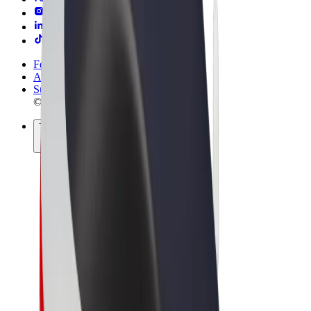
Felhasználási feltételek
Adatvédelem
Sütik
© 2026 Bolt Technology OÜ
Termékek
Utazás
Rollerek
Bolt Market
Bolt Food
Bolt Drive
Bolt cégeknek
E-kerékpárok