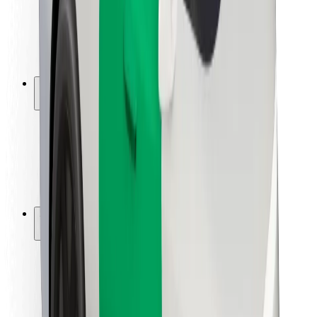
Sofőr biztonság
E-roller biztonság
Biztonsági részleg
Városok
Lokációk
Városi megoldások
Repülőtér
Bolt töltőállomások
Súgó
Utasoknak
Sofőröknek
Ételfutároknak