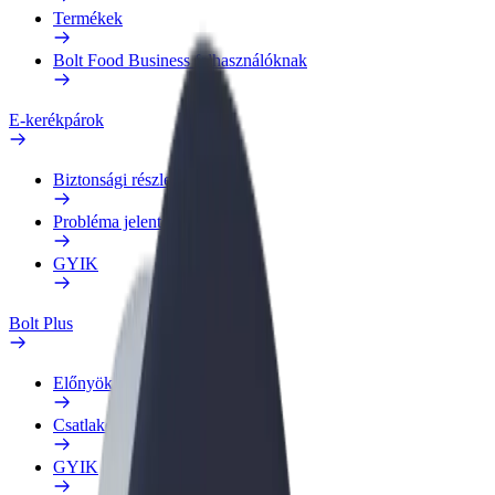
Termékek
Bolt Food Business felhasználóknak
E-kerékpárok
Biztonsági részleg
Probléma jelentése
GYIK
Bolt Plus
Előnyök
Csatlakozás
GYIK