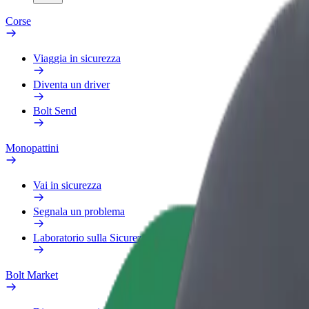
Corse
Viaggia in sicurezza
Diventa un driver
Bolt Send
Monopattini
Vai in sicurezza
Segnala un problema
Laboratorio sulla Sicurezza
Bolt Market