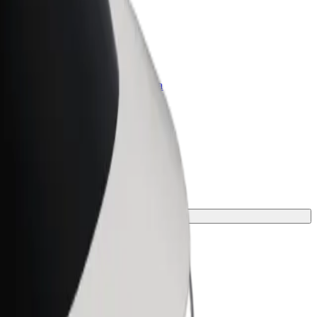
Bolt per le aziende
Prodotti e servizi Bolt scalabili per la
tua azienda