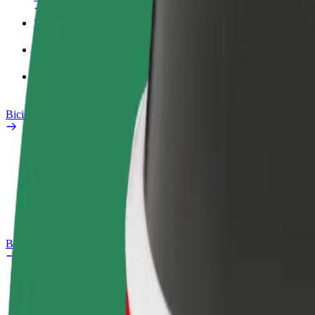
Profilo di lavoro
Prodotti
Bolt Food per il commercio
Bicicletta elettrica
Laboratorio sulla Sicurezza
Segnala un problema
Domande Frequenti
Bolt Plus
Vantaggi
Come aderire