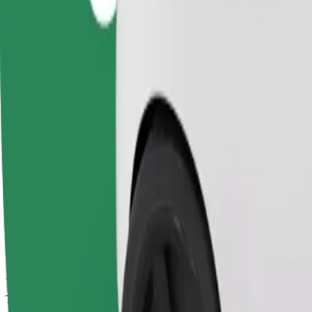
Corse affidabili in auto medie di uso quotidiano.
Tempo di viaggio stimato
10 min
Distanza stimata
5.6 km
Passeggeri
1-4
Prezzo stimato
PLN 18.70
Comfort
Auto più grandi con maggiore spazio per le gambe e il bagaglio
Tempo di viaggio stimato