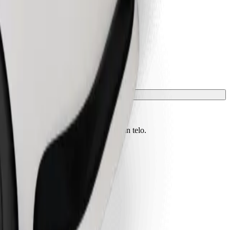
vono essere protetti con una coperta o un telo.