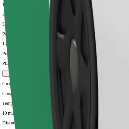
10 min
Distanza stimata
5.6 km
Passeggeri
1-4
Prezzo stimato
PLN 24.50
Green
Corse efficienti in veicoli ibridi ed elettrici
Tempo di viaggio stimato
10 min
Distanza stimata