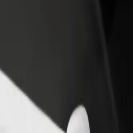
iungi il tuo ristorante o
Iscriviti come proprietario della flotta
ozio
Aggiungi la tua flotta a Bolt e aumenta il
ieni più clienti e aumenta le
tuo reddito
dite
a? Esplora i nostri servizi e trova quello perfetto per il tuo viaggio.
Scarica l'app