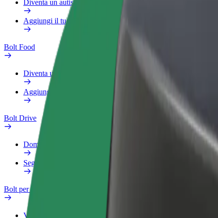
Diventa un autista Bolt
Aggiungi il tuo ristorante o negozio
Bolt Food
Diventa un autista Bolt
Aggiungi il tuo ristorante o negozio
Bolt Drive
Domande Frequenti
Segnala veicolo
Bolt per le aziende
Vantaggi