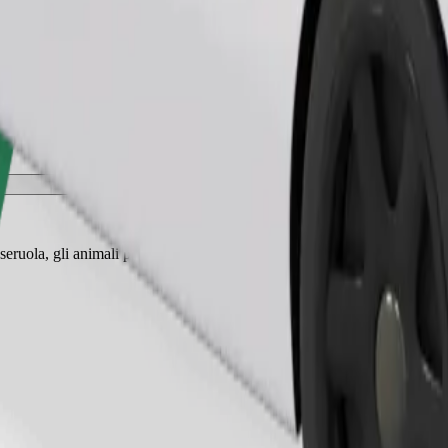
Ordina corsa
eruola, gli animali piccoli hanno bisogno di un trasportino e i sedili de