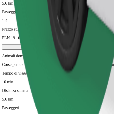
5.6 km
Passeggeri
1-4
Prezzo stimato
PLN 19.10
Animali domestici
Corse per te e il tuo animale domestico. I cani devono indossare la mus
Tempo di viaggio stimato
10 min
Distanza stimata
5.6 km
Passeggeri