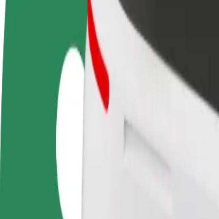
Domande Frequenti
Diventa un driver
Diventa un autista Bolt
Agg
Fai soldi alle tue
Fornisci cibo e ricevi pagato
neg
condizioni
settimanalmente
Ott
ven
Come andare da Auchan Hetmańska a Atrium Biala
Cerchi il modo migliore per arrivare da Auchan Hetmańska a Atrium Bial
Da
Auchan Hetmańska
A
Atrium Biala
Comodità e comfort a portata di clic!
Bolt