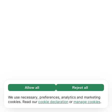
Allow all
Reject all
Necessary (65)
Necessary cookies help make our website
Learn more
We use necessary, preferences, analytics and marketing
usable by enabling basic functions, e.g. page
cookies. Read our
cookie declaration
or
manage cookies
.
navigation. The website cannot function
Preferences (17)
properly without these cookies.