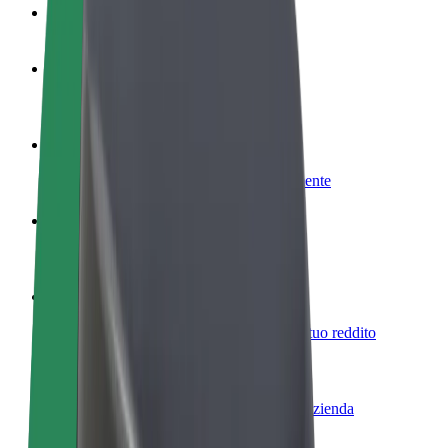
Domande Frequenti
Diventa un driver
Fai soldi alle tue condizioni
Diventa un autista Bolt
Fornisci cibo e ricevi pagato settimanalmente
Aggiungi il tuo ristorante o negozio
Ottieni più clienti e aumenta le vendite
Iscriviti come proprietario della flotta
Aggiungi la tua flotta a Bolt e aumenta il tuo reddito
Bolt per le aziende
Prodotti e servizi Bolt scalabili per la tua azienda