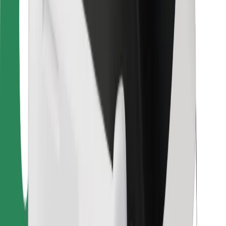
Per corrieri
Bolt Food
Per i proprietari di flotta
Per ristoranti
Bolt per le aziende
Altro
Fornitori
Termini e condizioni
Cookies
Sicurezza
Fai una corsa in pochi minuti!
Scarica Bolt