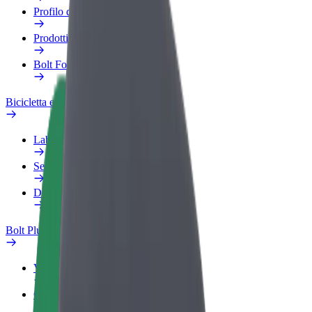
Profilo di lavoro
Prodotti
Bolt Food per il commercio
Bicicletta elettrica
Laboratorio sulla Sicurezza
Segnala un problema
Domande Frequenti
Bolt Plus
Vantaggi
Come aderire