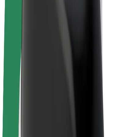
Bicicletta elettrica
Bolt Plus
Collabora con Bolt
Autisti
Ricavi autista
Corriere
Ricavi corriere
Esercenti Bolt Food
Flotte
Franchise
Società
Lavora con noi