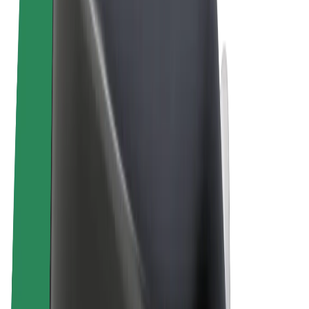
Termini e condizioni
Privacy
Cookies
© 2026 Bolt Technology OÜ
Prodotti
Corse
Monopattini
Bolt Market
Bolt Food
Bolt Drive
Bolt per le aziende