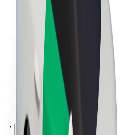
Informazioni Su Bolt
Sostenibilità in Bolt
Project Zero
Blog
Sala stampa
Linee guida del marchio
Missione
Relazioni con gli investitori
Leadership
Marca
Media
Fondo Urban
Sicurezza