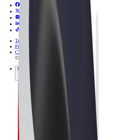
Termini e condizioni
Privacy
Cookies
© 2026 Bolt Technology OÜ
Prodotti
Corse
Monopattini
Bolt Market
Bolt Food
Bolt Drive
Bolt per le aziende