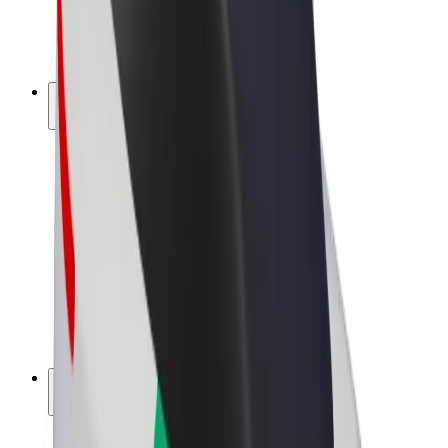
Bicicletta elettrica
Bolt Plus
Collabora con Bolt
Autisti
Ricavi autista
Corriere
Ricavi corriere
Esercenti Bolt Food
Flotte
Franchise
Società
Lavora con noi