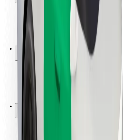
Viaggia in sicurezza
Guida in sicurezza
Vai in sicurezza
Laboratorio sulla Sicurezza
Città
Posizioni
Soluzioni Per la Città
Aeroporti
Stazioni di ricarica
Supporto
Per i Guidatori
Per i conducenti