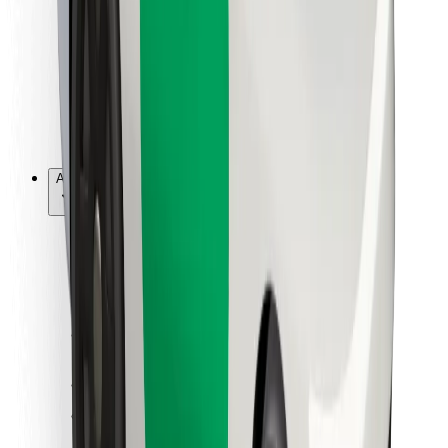
Per corrieri
Bolt Food
Per i proprietari di flotta
Per ristoranti
Bolt per le aziende
Altro
Fornitori
Termini e condizioni
Cookies
Sicurezza
Fai una corsa in pochi minuti!
Scarica Bolt