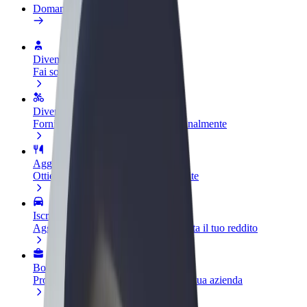
Domande Frequenti
Diventa un driver
Fai soldi alle tue condizioni
Diventa un autista Bolt
Fornisci cibo e ricevi pagato settimanalmente
Aggiungi il tuo ristorante o negozio
Ottieni più clienti e aumenta le vendite
Iscriviti come proprietario della flotta
Aggiungi la tua flotta a Bolt e aumenta il tuo reddito
Bolt per le aziende
Prodotti e servizi Bolt scalabili per la tua azienda