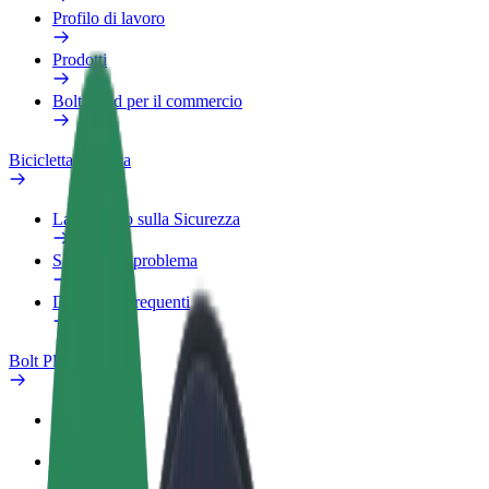
Profilo di lavoro
Prodotti
Bolt Food per il commercio
Bicicletta elettrica
Laboratorio sulla Sicurezza
Segnala un problema
Domande Frequenti
Bolt Plus
Vantaggi
Come aderire