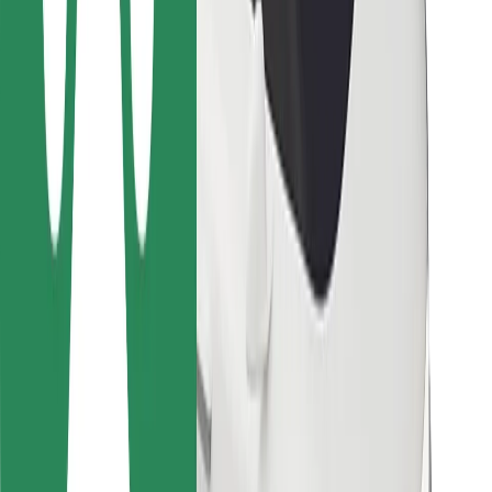
Per corrieri
Bolt Food
Per i proprietari di flotta
Per ristoranti
Bolt per le aziende
Altro
Fornitori
Termini e condizioni
Cookies
Sicurezza
Fai una corsa in pochi minuti!
Scarica Bolt