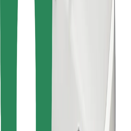
Trova il tuo cibo preferito!
Scarica Bolt