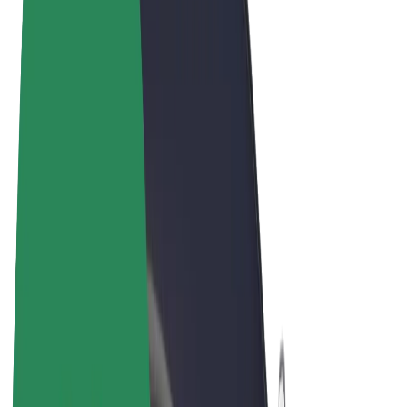
Termini e condizioni
Privacy
Cookies
© 2026 Bolt Technology OÜ
Prodotti
Corse
Monopattini
Bolt Market
Bolt Food
Bolt Drive
Bolt per le aziende