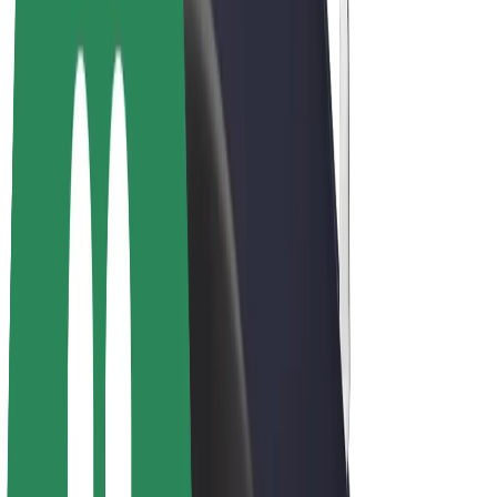
Bicicletta elettrica
Bolt Plus
Collabora con Bolt
Autisti
Ricavi autista
Corriere
Ricavi corriere
Esercenti Bolt Food
Flotte
Franchise
Società
Lavora con noi