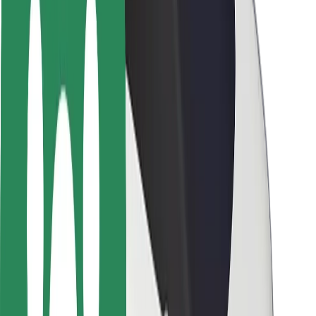
Viaggia in sicurezza
Guida in sicurezza
Vai in sicurezza
Laboratorio sulla Sicurezza
Città
Posizioni
Soluzioni Per la Città
Aeroporti
Stazioni di ricarica
Supporto
Per i Guidatori
Per i conducenti