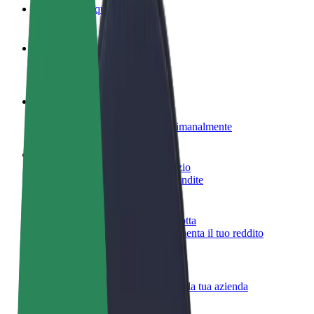
Domande Frequenti
Diventa un driver
Fai soldi alle tue condizioni
Diventa un autista Bolt
Fornisci cibo e ricevi pagato settimanalmente
Aggiungi il tuo ristorante o negozio
Ottieni più clienti e aumenta le vendite
Iscriviti come proprietario della flotta
Aggiungi la tua flotta a Bolt e aumenta il tuo reddito
Bolt per le aziende
Prodotti e servizi Bolt scalabili per la tua azienda