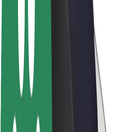
Informazioni Su Bolt
Sostenibilità in Bolt
Project Zero
Blog
Sala stampa
Linee guida del marchio
Missione
Relazioni con gli investitori
Leadership
Marca
Media
Fondo Urban
Sicurezza