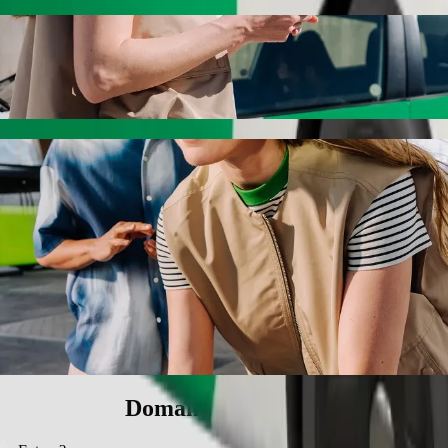
 il servizio di chiamata Bolt
 miglior prezzo per raggiungere Ivory Eatery. Con Bolt, questo viaggio 
le a Ivory Eatery
rsone.
olino.
iendly.
coli accessibili in sedia a rotelle (WAV).
n Bolt basic.
Domande frequenti