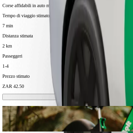
Corse affidabili in auto medie di uso quotidiano.
Tempo di viaggio stimato
7 min
Distanza stimata
2 km
Passeggeri
1-4
Prezzo stimato
ZAR 42.50
Monopattini o biciclette elettriche
Spostati a Mthatha con monopattini o biciclette elettriche
Scarica l'app Bolt