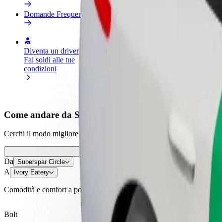
Domande Frequenti
Diventa un driver
Diventa un autista Bolt
Agg
Fai soldi alle tue
Fornisci cibo e ricevi pagato
neg
condizioni
settimanalmente
Ott
ven
Come andare da Superspar Circle a Ivory Eatery
Cerchi il modo migliore per arrivare da Superspar Circle a Ivory Eatery?
Da
Superspar Circle
A
Ivory Eatery
Comodità e comfort a portata di clic!
Bolt