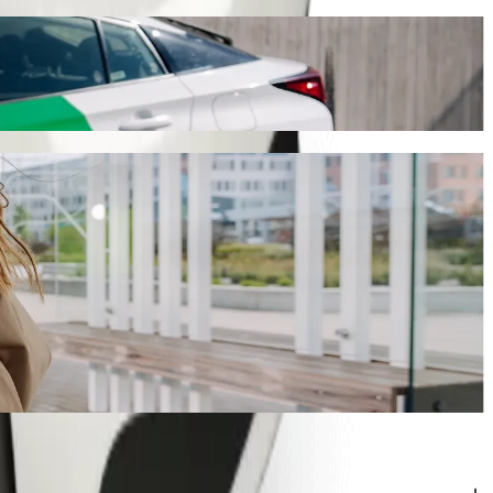
durerà circa 7 min e costerà circa ZAR 38.90 ZAR. Qualunque sia