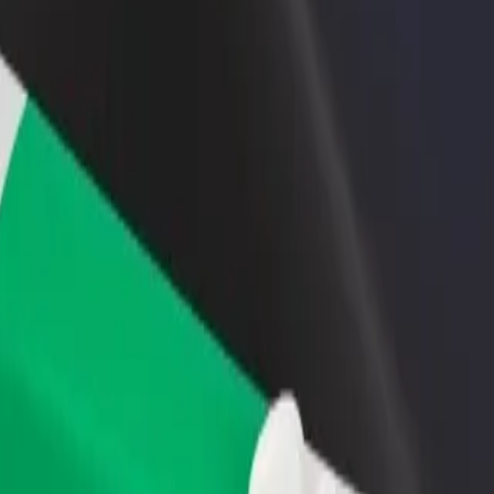
iungi il tuo ristorante o
Iscriviti come proprietario della flotta
ozio
Aggiungi la tua flotta a Bolt e aumenta il
ieni più clienti e aumenta le
tuo reddito
dite
 Esplora i nostri servizi e trova quello perfetto per il tuo viaggio.
Scarica l'app