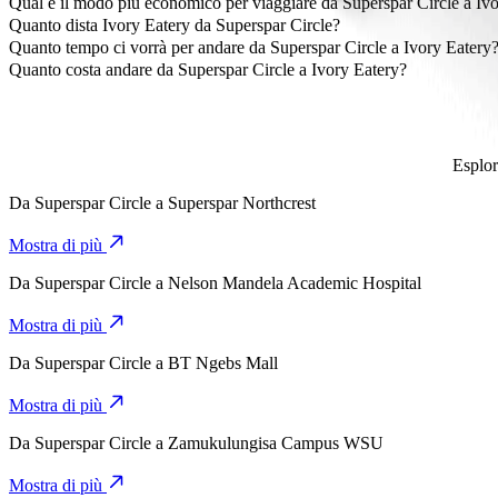
Qual è il modo più economico per viaggiare da Superspar Circle a Iv
Il modo più conveniente per viaggiare da Superspar Circle a Ivory E
Quanto dista Ivory Eatery da Superspar Circle?
Ivory Eatery dista circa 2 km da Superspar Circle.
Quanto tempo ci vorrà per andare da Superspar Circle a Ivory Eatery
Ci vogliono circa 7 min per andare da Superspar Circle a Ivory Eate
Quanto costa andare da Superspar Circle a Ivory Eatery?
Il costo del viaggio da Superspar Circle a Ivory Eatery con Go Hatc
Esplor
Da
Superspar Circle
a
Superspar Northcrest
Mostra di più
Da
Superspar Circle
a
Nelson Mandela Academic Hospital
Mostra di più
Da
Superspar Circle
a
BT Ngebs Mall
Mostra di più
Da
Superspar Circle
a
Zamukulungisa Campus WSU
Mostra di più