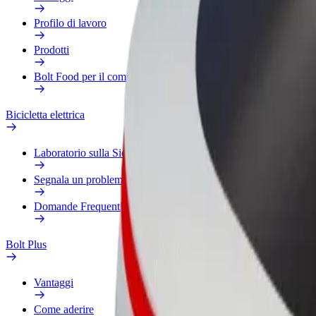
Profilo di lavoro
Prodotti
Bolt Food per il commercio
Bicicletta elettrica
Laboratorio sulla Sicurezza
Segnala un problema
Domande Frequenti
Bolt Plus
Vantaggi
Come aderire