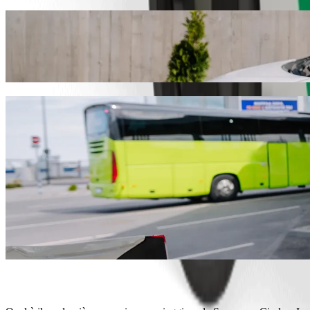
Vai da Superspar Circle a Ivory Eatery con
Ti consigliamo di scegliere il servizio di chiamata Bolt se cerchi il
l'occasione, troveremo il veicolo perfetto per te.
Scarica l'app Bolt
Servizi Bolt per andare da Superspar Circ
Tanti bagagli? Prenota i nostri furgoni XL per un massimo di 6 pe
Vuoi arrivare con stile? Prova le auto premium di Bolt.
Viaggi con bambini? Ordina una corsa adatta ai bambini con seggi
Il tuo animale domestico viene con te? Prova le nostre corse pet-fr
Hai bisogno di assistenza extra? La nostra categoria assist offre vei
Corse convenienti? Goditi auto compatte a un prezzo più basso co
Scarica l'app Bolt