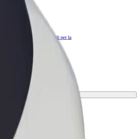
Bolt per le aziende
Prodotti e servizi Bolt scalabili per la
tua azienda