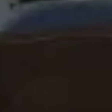
Bolt Food
Per i proprietari di flotta
Per ristoranti
Bolt per le aziende
Altro
Fornitori
Termini e condizioni
Cookies
Sicurezza
Fai una corsa in pochi minuti!
Scarica Bolt
Trova il tuo cibo preferito!