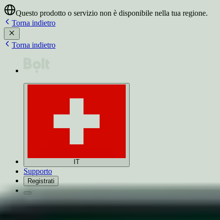
Questo prodotto o servizio non è disponibile nella tua regione.
Torna indietro
Torna indietro
IT
Supporto
Registrati
Prodotti
Collabora con Bolt