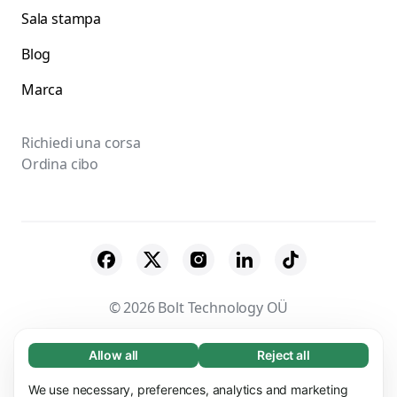
Sala stampa
Blog
Marca
Richiedi una corsa
Ordina cibo
© 2026 Bolt Technology OÜ
Fornitori
Termini e condizioni
Privacy
Allow all
Reject all
Necessary (65)
Necessary cookies help make our website
Cookies
Sicurezza
We use necessary, preferences, analytics and marketing
Learn more