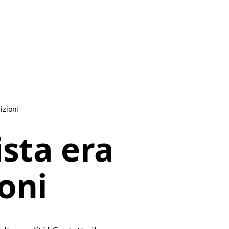
izioni
ista era
ioni