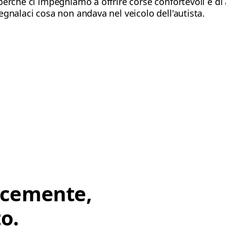
erché ci impegniamo a offrire corse confortevoli e di a
egnalaci cosa non andava nel veicolo dell'autista.
ocemente,
o.