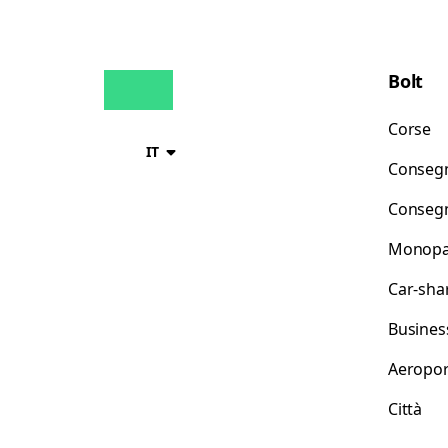
Bolt
Corse
IT
Consegn
Consegn
Monopat
Car-sha
Busines
Aeropor
Città