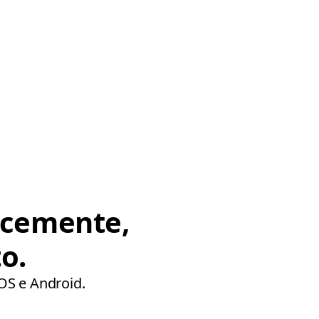
ocemente,
o.
iOS e Android.