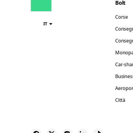
Bolt
Corse
IT
Consegn
Consegn
Monopat
Car-sha
Busines
Aeropor
Città