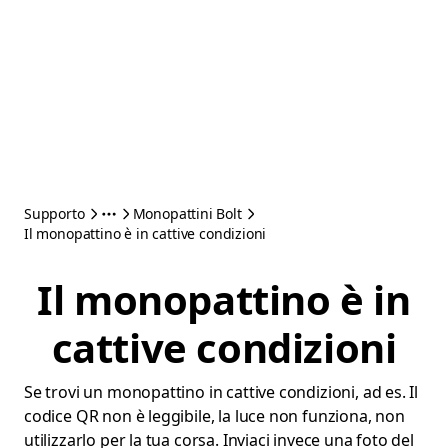
Supporto
Monopattini Bolt
Il monopattino è in cattive condizioni
Il monopattino è in
cattive condizioni
Se trovi un monopattino in cattive condizioni, ad es. Il
codice QR non è leggibile, la luce non funziona, non
utilizzarlo per la tua corsa. Inviaci invece una foto del