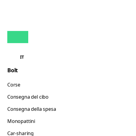
IT
Bolt
Corse
Consegna del cibo
Consegna della spesa
Monopattini
Car-sharing