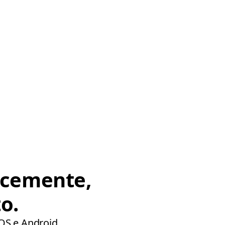
ocemente,
o.
iOS e Android.