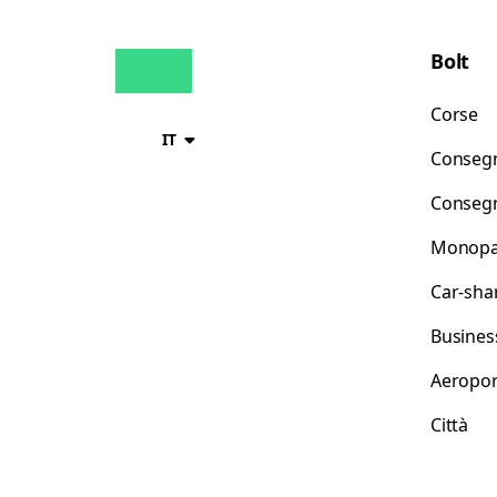
Bolt
Corse
IT
Consegn
Consegn
Monopat
Car-sha
Busines
Aeropor
Città