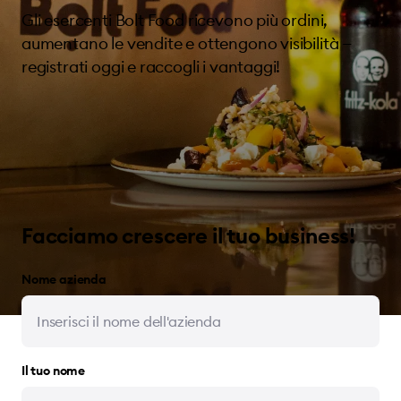
Gli esercenti Bolt Food ricevono più ordini,
aumentano le vendite e ottengono visibilità —
registrati oggi e raccogli i vantaggi!
Facciamo crescere il tuo business!
Nome azienda
Il tuo nome