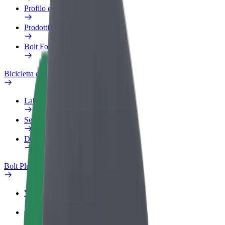
Profilo di lavoro
Prodotti
Bolt Food per il commercio
Bicicletta elettrica
Laboratorio sulla Sicurezza
Segnala un problema
Domande Frequenti
Bolt Plus
Vantaggi
Come aderire