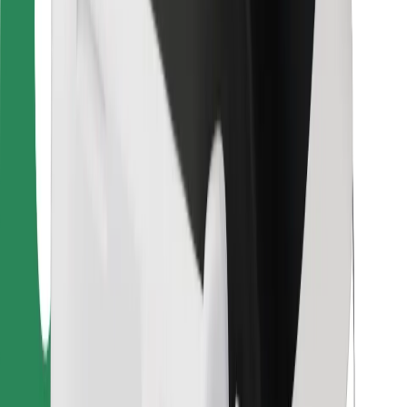
Per corrieri
Bolt Food
Per i proprietari di flotta
Per ristoranti
Bolt per le aziende
Altro
Fornitori
Termini e condizioni
Cookies
Sicurezza
Fai una corsa in pochi minuti!
Scarica Bolt