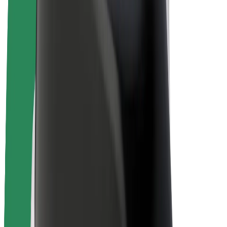
Bicicletta elettrica
Bolt Plus
Collabora con Bolt
Autisti
Ricavi autista
Corriere
Ricavi corriere
Esercenti Bolt Food
Flotte
Franchise
Società
Lavora con noi