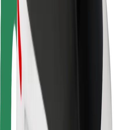
Viaggia in sicurezza
Guida in sicurezza
Vai in sicurezza
Laboratorio sulla Sicurezza
Città
Posizioni
Soluzioni Per la Città
Aeroporti
Stazioni di ricarica
Supporto
Per i Guidatori
Per i conducenti