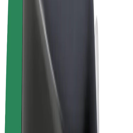
Termini e condizioni
Privacy
Cookies
© 2026 Bolt Technology OÜ
Prodotti
Corse
Monopattini
Bolt Market
Bolt Food
Bolt Drive
Bolt per le aziende