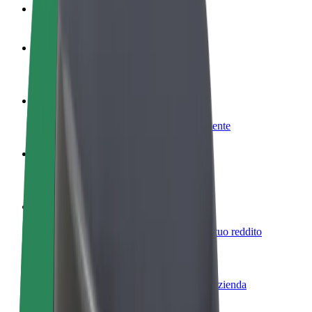
Domande Frequenti
Diventa un driver
Fai soldi alle tue condizioni
Diventa un autista Bolt
Fornisci cibo e ricevi pagato settimanalmente
Aggiungi il tuo ristorante o negozio
Ottieni più clienti e aumenta le vendite
Iscriviti come proprietario della flotta
Aggiungi la tua flotta a Bolt e aumenta il tuo reddito
Bolt per le aziende
Prodotti e servizi Bolt scalabili per la tua azienda