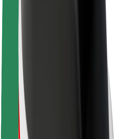
Informazioni Su Bolt
Sostenibilità in Bolt
Project Zero
Blog
Sala stampa
Linee guida del marchio
Missione
Relazioni con gli investitori
Leadership
Marca
Media
Fondo Urban
Sicurezza