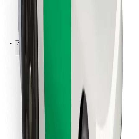
Bolt Food
Per i proprietari di flotta
Per ristoranti
Bolt per le aziende
Altro
Fornitori
Termini e condizioni
Cookies
Sicurezza
Fai una corsa in pochi minuti!
Scarica Bolt
Trova il tuo cibo preferito!