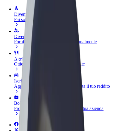
Diventa un driver
Fai soldi alle tue condizioni
Diventa un autista Bolt
Fornisci cibo e ricevi pagato settimanalmente
Aggiungi il tuo ristorante o negozio
Ottieni più clienti e aumenta le vendite
Iscriviti come proprietario della flotta
Aggiungi la tua flotta a Bolt e aumenta il tuo reddito
Bolt per le aziende
Prodotti e servizi Bolt scalabili per la tua azienda