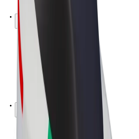
Bolt Plus
Collabora con Bolt
Autisti
Ricavi autista
Corriere
Ricavi corriere
Esercenti Bolt Food
Flotte
Franchise
Società
Lavora con noi
Informazioni Su Bolt