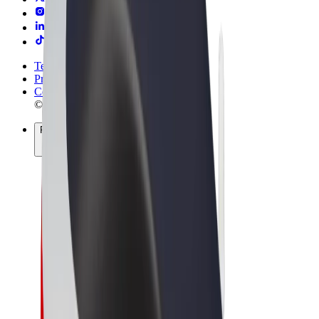
Termini e condizioni
Privacy
Cookies
© 2026 Bolt Technology OÜ
Prodotti
Corse
Monopattini
Bolt Market
Bolt Food
Bolt Drive
Bolt per le aziende
Bicicletta elettrica