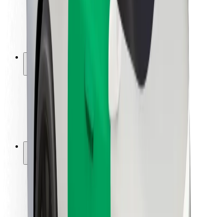
Guida in sicurezza
Vai in sicurezza
Laboratorio sulla Sicurezza
Città
Posizioni
Soluzioni Per la Città
Aeroporti
Stazioni di ricarica
Supporto
Per i Guidatori
Per i conducenti
Per corrieri