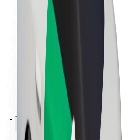
Sostenibilità in Bolt
Project Zero
Blog
Sala stampa
Linee guida del marchio
Missione
Relazioni con gli investitori
Leadership
Marca
Media
Fondo Urban
Sicurezza
Viaggia in sicurezza