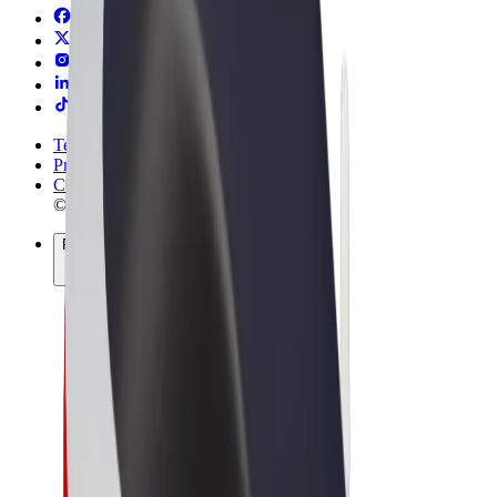
Termini e condizioni
Privacy
Cookies
© 2026 Bolt Technology OÜ
Prodotti
Corse
Monopattini
Bolt Market
Bolt Food
Bolt Drive
Bolt per le aziende