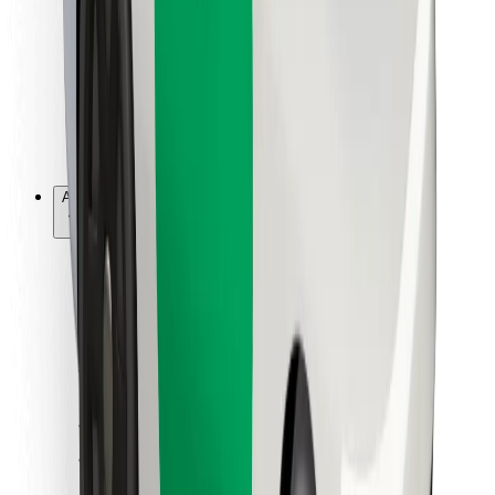
Per corrieri
Bolt Food
Per i proprietari di flotta
Per ristoranti
Bolt per le aziende
Altro
Fornitori
Termini e condizioni
Cookies
Sicurezza
Fai una corsa in pochi minuti!
Scarica Bolt