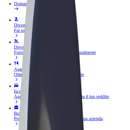
Domande Frequenti
Diventa un driver
Fai soldi alle tue condizioni
Diventa un autista Bolt
Fornisci cibo e ricevi pagato settimanalmente
Aggiungi il tuo ristorante o negozio
Ottieni più clienti e aumenta le vendite
Iscriviti come proprietario della flotta
Aggiungi la tua flotta a Bolt e aumenta il tuo reddito
Bolt per le aziende
Prodotti e servizi Bolt scalabili per la tua azienda