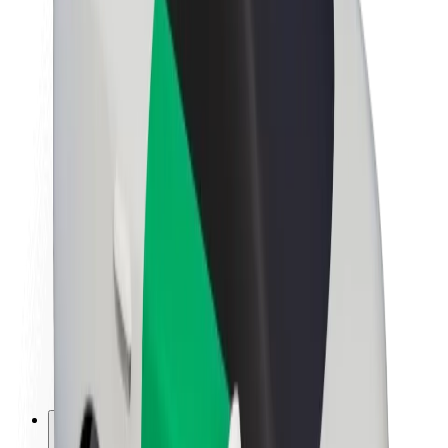
Informazioni Su Bolt
Sostenibilità in Bolt
Project Zero
Blog
Sala stampa
Linee guida del marchio
Missione
Relazioni con gli investitori
Leadership
Marca
Media
Fondo Urban
Sicurezza