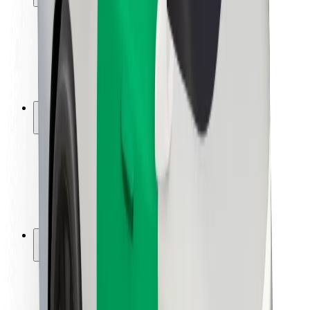
Viaggia in sicurezza
Guida in sicurezza
Vai in sicurezza
Laboratorio sulla Sicurezza
Città
Posizioni
Soluzioni Per la Città
Aeroporti
Stazioni di ricarica
Supporto
Per i Guidatori
Per i conducenti