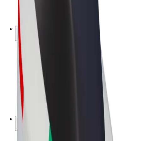
Bicicletta elettrica
Bolt Plus
Collabora con Bolt
Autisti
Ricavi autista
Corriere
Ricavi corriere
Esercenti Bolt Food
Flotte
Franchise
Società
Lavora con noi