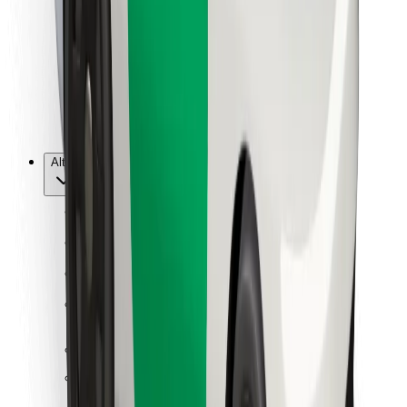
Per corrieri
Bolt Food
Per i proprietari di flotta
Per ristoranti
Bolt per le aziende
Altro
Fornitori
Termini e condizioni
Cookies
Sicurezza
Fai una corsa in pochi minuti!
Scarica Bolt