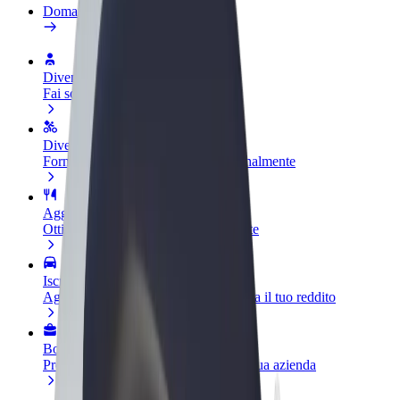
Domande Frequenti
Diventa un driver
Fai soldi alle tue condizioni
Diventa un autista Bolt
Fornisci cibo e ricevi pagato settimanalmente
Aggiungi il tuo ristorante o negozio
Ottieni più clienti e aumenta le vendite
Iscriviti come proprietario della flotta
Aggiungi la tua flotta a Bolt e aumenta il tuo reddito
Bolt per le aziende
Prodotti e servizi Bolt scalabili per la tua azienda