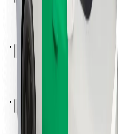
Viaggia in sicurezza
Guida in sicurezza
Vai in sicurezza
Laboratorio sulla Sicurezza
Città
Posizioni
Soluzioni Per la Città
Aeroporti
Stazioni di ricarica
Supporto
Per i Guidatori
Per i conducenti