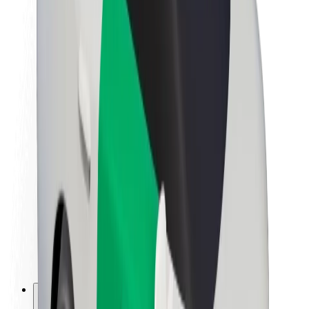
Informazioni Su Bolt
Sostenibilità in Bolt
Project Zero
Blog
Sala stampa
Linee guida del marchio
Missione
Relazioni con gli investitori
Leadership
Marca
Media
Fondo Urban
Sicurezza