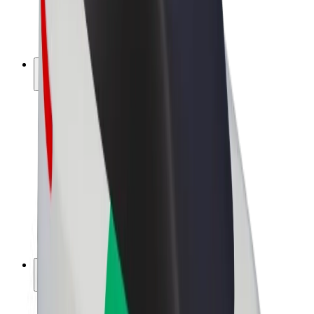
Bicicletta elettrica
Bolt Plus
Collabora con Bolt
Autisti
Ricavi autista
Corriere
Ricavi corriere
Esercenti Bolt Food
Flotte
Franchise
Società
Lavora con noi