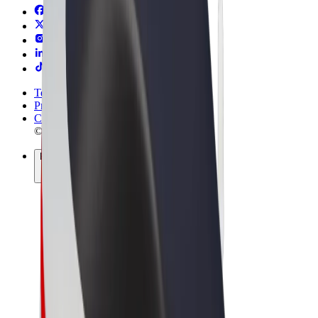
Termini e condizioni
Privacy
Cookies
© 2026 Bolt Technology OÜ
Prodotti
Corse
Monopattini
Bolt Market
Bolt Food
Bolt Drive
Bolt per le aziende